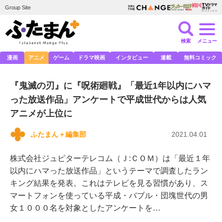
Group Site
検索
メニュー
漫画
アニメ
ゲーム
ドラマ映画
インタビュー
連載
無料コミック
『鬼滅の刃』に『呪術廻戦』「最近1年以内にハマ
った放送作品」アンケートで平成世代からは人気
アニメが上位に
ふたまん＋編集部
2021.04.01
株式会社ジュピターテレコム（Ｊ:ＣＯＭ）は「最近１年
以内にハマった放送作品」というテーマで調査したラン
キング結果を発表。これはテレビを見る習慣があり、ス
マートフォンを使っている平成・バブル・団塊世代の男
女１０００名を対象としたアンケートを…