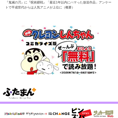
『鬼滅の刃』に『呪術廻戦』「最近1年以内にハマった放送作品」アンケー
トで平成世代からは人気アニメが上位に（概要）