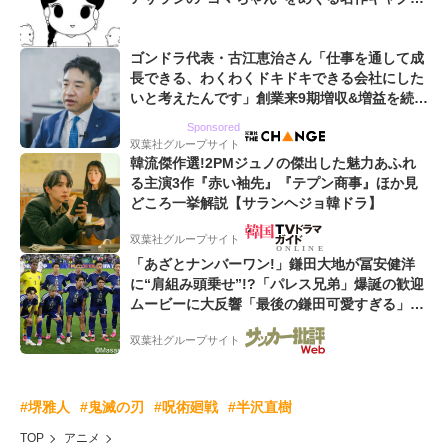
コマ
ゴンドラ代表・古江恵治さん「仕事を通して成
長できる、わくわくドキドキできる会社にした
いと考えたんです」創業来9期増収&増益を続け
るWebマーケティング会社のアイデンティティ
Sponsored
双葉社グループサイト
韓流傑作選!2PMジュノの傑出した魅力あふれ
る主演3作『赤い袖先』『テプン商事』ほか見
どころ一挙解説【サランヘジョ韓ドラ】
双葉社グループサイト
「あざとナンバーワン!」鎌田大地が冨安健洋
に“肩組み頭乗せ”!?「パレス兄弟」爆誕の歓迎
ムービーに大反響「最後の鎌田可愛すぎる」
「粋にも程がある!」
双葉社グループサイト
#堺雅人
#鬼滅の刃
#呪術廻戦
#半沢直樹
TOP
アニメ