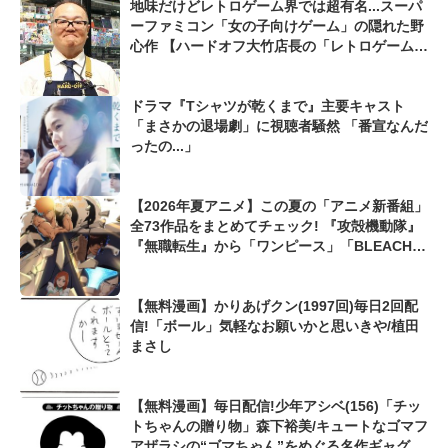
地味だけどレトロゲーム界では超有名...スーパ
ーファミコン「女の子向けゲーム」の隠れた野
心作 【ハードオフ大竹店長の「レトロゲームち
ょっといい話」】
ドラマ『Tシャツが乾くまで』主要キャスト
「まさかの退場劇」に視聴者騒然 「番宣なんだ
ったの...」
【2026年夏アニメ】この夏の「アニメ新番組」
全73作品をまとめてチェック! 『攻殻機動隊』
『無職転生』から「ワンピース」「BLEACH」
最新作まで...
【無料漫画】かりあげクン(1997回)毎日2回配
信!「ボール」気軽なお願いかと思いきや/植田
まさし
【無料漫画】毎日配信!少年アシベ(156)「チッ
トちゃんの贈り物」森下裕美/キュートなゴマフ
アザラシの“ゴマちゃん”をめぐる名作ギャグ4