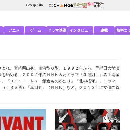
Group Site
アニメ
ゲーム
ドラマ映画
インタビュー
連載
無料コ
生まれ。宮崎県出身。血液型Ｏ型。１９９２年から、早稲田大学演
動を始める。２００４年のＮＨＫ大河ドラマ『新選組！』の山南敬
人』『ＤＥＳＴＩＮＹ 鎌倉ものがたり』『北の桜守』、ドラマ
』（ＴＢＳ系）『真田丸』（ＮＨＫ）など。２０１３年に女優の菅