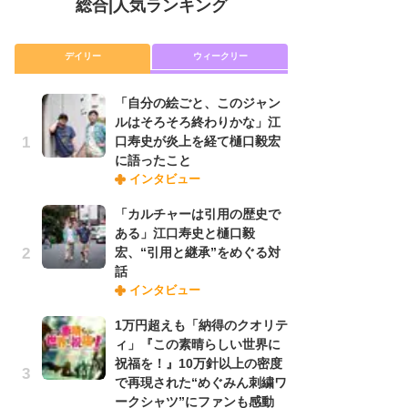
総合
|
人気ランキング
デイリー
ウィークリー
「自分の絵ごと、このジャン
放
ルはそろそろ終わりかな」江
ム
口寿史が炎上を経て樋口毅宏
「
に語ったこと
「
インタビュー
「カルチャーは引用の歴史で
木
ある」江口寿史と樋口毅
シ
宏、“引用と継承”をめぐる対
「
話
ル
インタビュー
ム
さ
1万円超えも「納得のクオリテ
ス
ィ」『この素晴らしい世界に
祝福を！』10万針以上の密度
で再現された“めぐみん刺繍ワ
舞
ークシャツ”にファンも感動
編