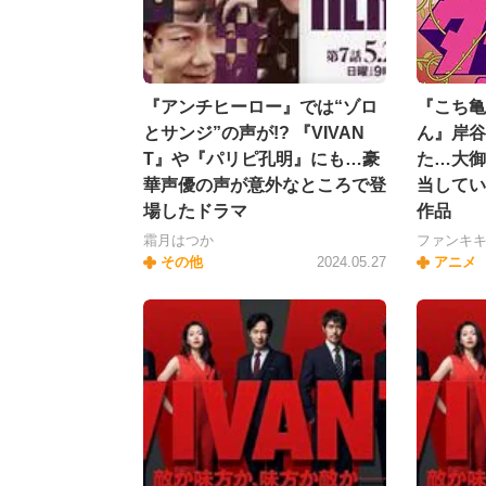
『アンチヒーロー』では“ゾロ
『こち亀
とサンジ”の声が!? 『VIVAN
ん』岸谷
T』や『パリピ孔明』にも…豪
た…大御
華声優の声が意外なところで登
当してい
場したドラマ
作品
霜月はつか
ファンキ
その他
2024.05.27
アニメ