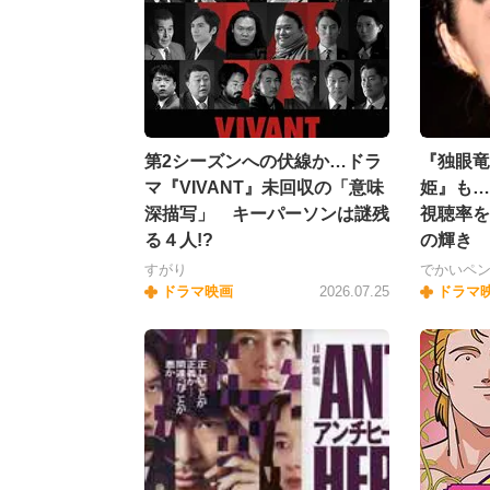
第2シーズンへの伏線か…ドラ
『独眼竜
マ『VIVANT』未回収の「意味
姫』も…
深描写」 キーパーソンは謎残
視聴率を
る４人!?
の輝き
すがり
でかいペ
ドラマ映画
2026.07.25
ドラマ