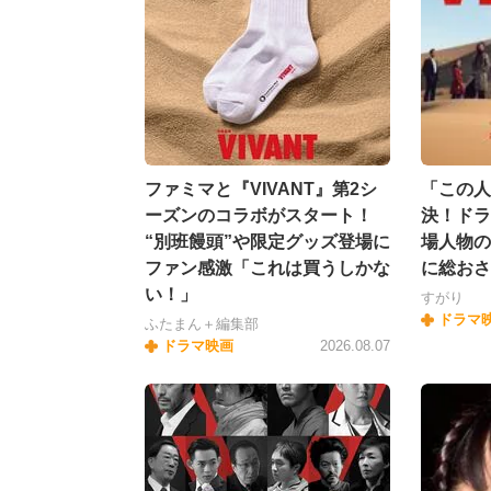
ファミマと『VIVANT』第2シ
「この人
ーズンのコラボがスタート！
決！ドラ
“別班饅頭”や限定グッズ登場に
場人物の
ファン感激「これは買うしかな
に総おさ
い！」
すがり
ドラマ
ふたまん＋編集部
ドラマ映画
2026.08.07