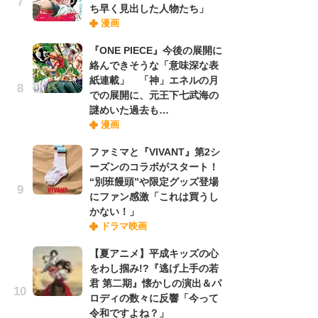
ち早く見出した人物たち」
漫画
『O
『ONE PIECE』今後の展開に
絡
絡んできそうな「意味深な表
紙
紙連載」 「神」エネルの月
で
での展開に、元王下七武海の
謎
謎めいた過去も…
漫画
劇
ファミマと『VIVANT』第2シ
け
ーズンのコラボがスタート！
「
“別班饅頭”や限定グッズ登場
れ
にファン感激「これは買うし
かない！」
ドラマ映画
ナ
リ
【夏アニメ】平成キッズの心
イ
をわし掴み!?『逃げ上手の若
味
君 第二期』懐かしの演出＆パ
フ
ロディの数々に反響「今って
ち
令和ですよね？」