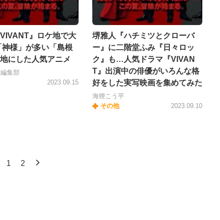
VIVANT』ロケ地で大
堺雅人『ハチミツとクローバ
「神様」が多い「島根
ー』に二階堂ふみ『日々ロッ
地にした人気アニメ
ク』も…人気ドラマ『VIVAN
T』出演中の俳優がいろんな格
＋編集部
2023.09.15
好をした実写映画を集めてみた
海狸こう平
その他
2023.09.10
1
2