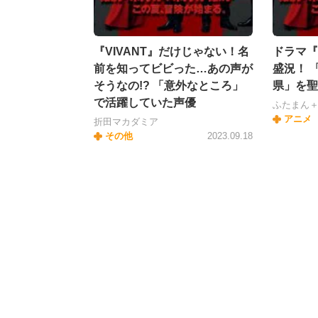
『VIVANT』だけじゃない！名
ドラマ『
前を知ってビビった…あの声が
盛況！ 
そうなの!? 「意外なところ」
県」を聖
で活躍していた声優
ふたまん
アニメ
折田マカダミア
その他
2023.09.18