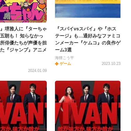
』堺雅人に『ターちゃ
『スパイvsスパイ』や『ホス
五朗も！ 知らなかっ
テージ』も…通好みなファミコ
所俳優たちが声優を担
ンメーカー『ケムコ』の良作ゲ
た『ジャンプ』アニメ
ーム3選
海狸こう平
ゲーム
2023.10.23
キ
2024.01.09