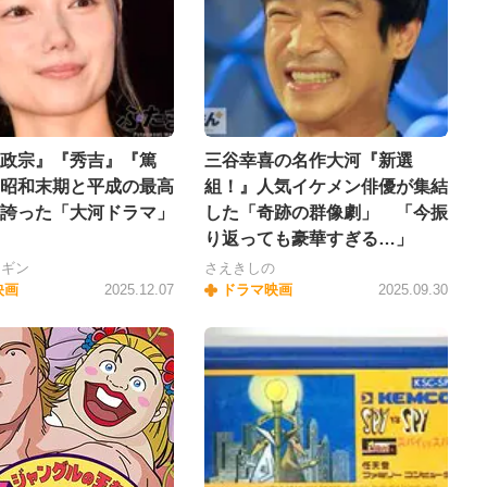
政宗』『秀吉』『篤
三谷幸喜の名作大河『新選
昭和末期と平成の最高
組！』人気イケメン俳優が集結
誇った「大河ドラマ」
した「奇跡の群像劇」 「今振
り返っても豪華すぎる…」
ンギン
さえきしの
映画
2025.12.07
ドラマ映画
2025.09.30