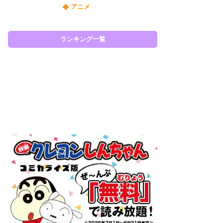
アニメ
令
た!
前
ランキング一覧
ト
ド
ラン