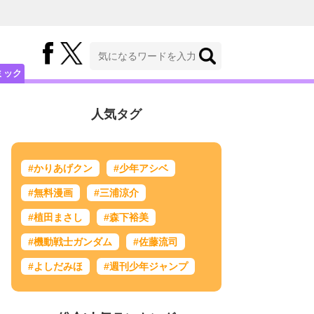
ミック
人気タグ
#かりあげクン
#少年アシベ
#無料漫画
#三浦涼介
#植田まさし
#森下裕美
#機動戦士ガンダム
#佐藤流司
#よしだみほ
#週刊少年ジャンプ