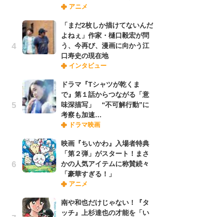
アニメ
禁
「
「まだ2枚しか描けてないんだ
連
よねぇ」作家・樋口毅宏が問
う、今再び、漫画に向かう江
口寿史の現在地
「
インタビュー
ル
口
ドラマ『Tシャツが乾くま
に
で』第１話からつながる「意
味深描写」 “不可解行動”に
考察も加速…
【
ドラマ映画
ー
完
映画『ちいかわ』入場者特典
ー
「第２弾」がスタート！まさ
かの人気アイテムに称賛続々
「豪華すぎる！」
フ
アニメ
ー
“
南や和也だけじゃない！『タ
に
ッチ』上杉達也の才能を「い
か