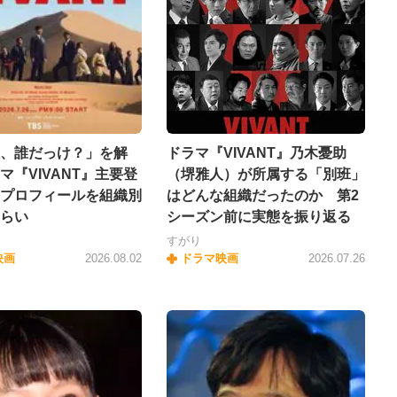
、誰だっけ？」を解
ドラマ『VIVANT』乃木憂助
マ『VIVANT』主要登
（堺雅人）が所属する「別班」
プロフィールを組織別
はどんな組織だったのか 第2
らい
シーズン前に実態を振り返る
すがり
映画
2026.08.02
ドラマ映画
2026.07.26