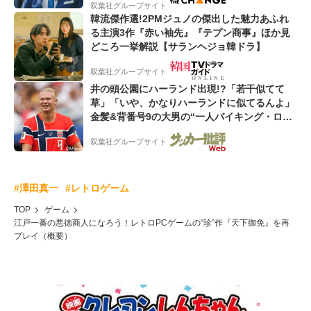
双葉社グループサイト
韓流傑作選!2PMジュノの傑出した魅力あふれ
る主演3作『赤い袖先』『テプン商事』ほか見
どころ一挙解説【サランヘジョ韓ドラ】
双葉社グループサイト
井の頭公園にハーランド出現!?「若干似てて
草」「いや、かなりハーランドに似てるんよ」
金髪&背番号9の大男の“一人バイキング・ロ
ー”映像が話題!「元気をもらった」
双葉社グループサイト
#澤田真一
#レトロゲーム
TOP
ゲーム
江戸一番の悪徳商人になろう！レトロPCゲームの“珍”作『天下御免』を再
プレイ（概要）