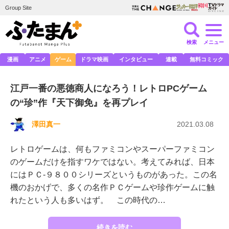
Group Site
検索
メニュー
漫画
アニメ
ゲーム
ドラマ映画
インタビュー
連載
無料コミック
江戸一番の悪徳商人になろう！レトロPCゲーム
の“珍”作『天下御免』を再プレイ
澤田真一
2021.03.08
レトロゲームは、何もファミコンやスーパーファミコン
のゲームだけを指すワケではない。考えてみれば、日本
にはＰＣ-９８００シリーズというものがあった。この名
機のおかげで、多くの名作ＰＣゲームや珍作ゲームに触
れたという人も多いはず。 この時代の…
続きを読む