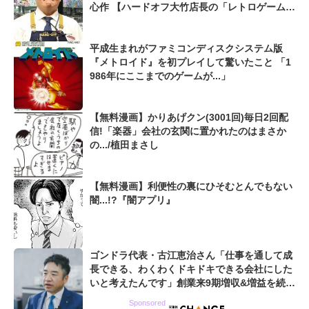
心作 【ハードオフ大竹店長の「レトロゲームち
ょっといい話」】
平成生まれがファミコンディスクシステム版
『メトロイド』を初プレイして驚いたこと 「1
986年にここまでのゲームが...」
【無料漫画】かりあげクン(3001回)毎日2回配
信!「楽器」会社の玄関に置かれたのはまさか
の.../植田まさし
【無料漫画】利便性の裏にひそむとんでもない
闇...!?『闇アプリ』
ゴンドラ代表・古江恵治さん「仕事を通して成
長できる、わくわくドキドキできる会社にした
いと考えたんです」創業来9期増収&増益を続け
るWebマーケティング会社のアイデンティティ
Sponsored