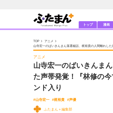
トップ
漫画
TOP
アニメ
山寺宏一のばいきんまん落選秘話、梶裕貴の人間離れした
アニメ
山寺宏一のばいきんまん
た声帯発覚！『林修の今
ンド入り
#山寺宏一
#梶裕貴
#声優
ふたまん＋編集部