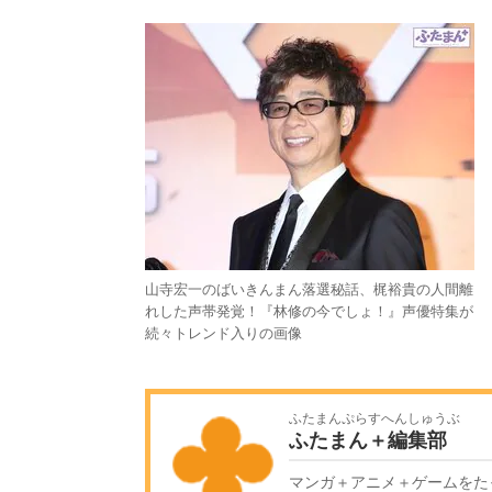
山寺宏一のばいきんまん落選秘話、梶裕貴の人間離
れした声帯発覚！『林修の今でしょ！』声優特集が
続々トレンド入りの画像
ふたまんぷらすへんしゅうぶ
ふたまん＋編集部
マンガ＋アニメ＋ゲームをた