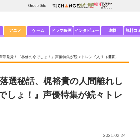
Group Site
アニメ
ゲーム
ドラマ映画
インタビュー
連載
無料コ
声帯発覚！『林修の今でしょ！』声優特集が続々トレンド入り（概要）
落選秘話、梶裕貴の人間離れし
でしょ！』声優特集が続々トレ
2021.02.24