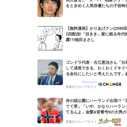
をときめく人気俳優たちの子役時
【無料漫画】かりあげクン(2089回
2回配信!「目きき」家に眠る年代
露!?/植田まさし
ゴンドラ代表・古江恵治さん「仕
して成長できる、わくわくドキド
る会社にしたいと考えたんです」
9期増収&増益を続けるWebマー
Sponsored
グ会社のアイデンティティ
双葉社グループサイト
井の頭公園にハーランド出現!?「
てて草」「いや、かなりハーラン
てるんよ」金髪&背番号9の大男の
バイキング・ロー”映像が話題!「
双葉社グループサイト
もらった」