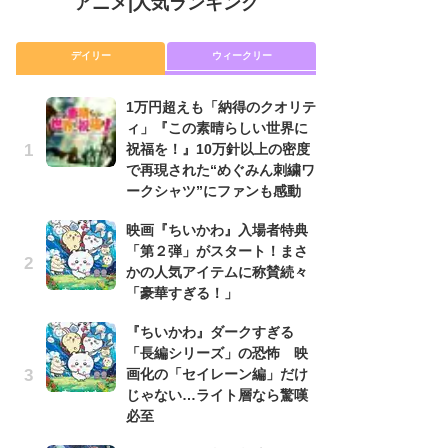
アニメ
|
人気ランキング
デイリー
ウィークリー
1万円超えも「納得のクオリテ
放
ィ」『この素晴らしい世界に
ム
祝福を！』10万針以上の密度
「
で再現された“めぐみん刺繍ワ
「
ークシャツ”にファンも感動
木
映画『ちいかわ』入場者特典
シ
「第２弾」がスタート！まさ
「
かの人気アイテムに称賛続々
ル
「豪華すぎる！」
ム
さ
『ちいかわ』ダークすぎる
ス
「長編シリーズ」の恐怖 映
画化の「セイレーン編」だけ
【
じゃない…ライト層なら驚嘆
ー
必至
完
ー