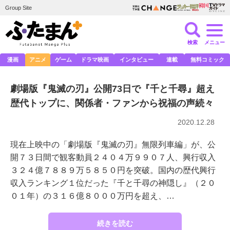
Group Site
検索
メニュー
漫画
アニメ
ゲーム
ドラマ映画
インタビュー
連載
無料コミック
劇場版『鬼滅の刃』公開73日で『千と千尋』超え
歴代トップに、関係者・ファンから祝福の声続々
2020.12.28
現在上映中の「劇場版『鬼滅の刃』無限列車編」が、公
開７３日間で観客動員２４０４万９９０７人、興行収入
３２４億７８８９万５８５０円を突破。国内の歴代興行
収入ランキング１位だった『千と千尋の神隠し』（２０
０１年）の３１６億８０００万円を超え、…
続きを読む