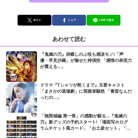
ポスト
シェア
LINEで送る
あわせて読む
『鬼滅の刃』胡蝶しのぶ役も感涙モノ!「声
優・早見沙織」が魅せた神演技 「感情の表現力
が震える...」
ドラマ『Tシャツが乾くまで』主要キャスト
「まさかの退場劇」に視聴者騒然 「番宣なんだ
ったの...」
「無限城編 第一章」の感動が蘇る...『鬼滅の
刃』新グッズの予約スタート!「場面写ホログ
ラムチケット風カード」「お土産セット」「75
mm推しゴト缶バッジセット」の3種類