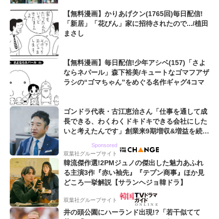
【無料漫画】かりあげクン(1765回)毎日配信!
「新居」「花びん」家に招待されたので.../植田
まさし
【無料漫画】毎日配信!少年アシベ(157)「さよ
ならネパール」森下裕美/キュートなゴマフアザ
ラシの“ゴマちゃん”をめぐる名作ギャグ4コマ
ゴンドラ代表・古江恵治さん「仕事を通して成
長できる、わくわくドキドキできる会社にした
いと考えたんです」創業来9期増収&増益を続け
るWebマーケティング会社のアイデンティティ
Sponsored
双葉社グループサイト
韓流傑作選!2PMジュノの傑出した魅力あふれ
る主演3作『赤い袖先』『テプン商事』ほか見
どころ一挙解説【サランヘジョ韓ドラ】
双葉社グループサイト
井の頭公園にハーランド出現!?「若干似てて