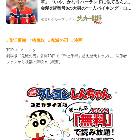
草」「いや、かなりハーランドに似てるんよ」
金髪&背番号9の大男の“一人バイキング・ロ
ー”映像が話題!「元気をもらった」
双葉社グループサイト
#花江夏樹
#椿鬼奴
#鬼滅の刃
#映画
TOP
アニメ
劇場版『鬼滅の刃』公開73日で『千と千尋』超え歴代トップに、関係者・
ファンから祝福の声続々（概要）