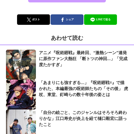
ポスト
シェア
LINEで送る
あわせて読む
アニメ『呪術廻戦』最終回、“激熱シーン”連発
に原作ファン大熱狂 「断トツの神回...」「完成
度たかすぎ」
「あまりにも強すぎる...」『呪術廻戦≡』で描
かれた、本編最強の呪術師たちの「その後」 虎
杖、東堂、釘崎らの数十年後の姿とは
「自分の絵ごと、このジャンルはそろそろ終わ
りかな」江口寿史が炎上を経て樋口毅宏に語っ
たこと