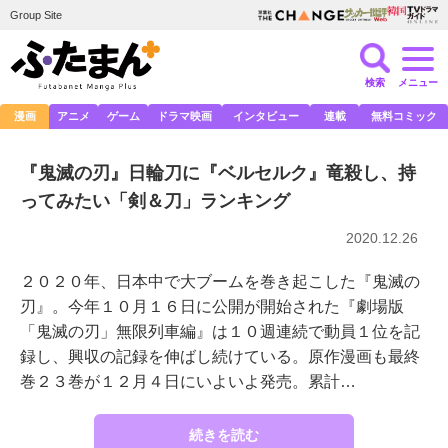
Group Site
検索
メニュー
漫画
アニメ
ゲーム
ドラマ映画
インタビュー
連載
無料コミック
『鬼滅の刃』日輪刀に『ベルセルク』竜殺し、持
ってみたい「剣＆刀」ランキング
2020.12.26
２０２０年、日本中で大ブームを巻き起こした『鬼滅の
刃』。今年１０月１６日に公開が開始された『劇場版
「鬼滅の刃」無限列車編』は１０週連続で動員１位を記
録し、興収の記録を伸ばし続けている。原作漫画も最終
巻２３巻が１２月４日にいよいよ発売。累計…
続きを読む