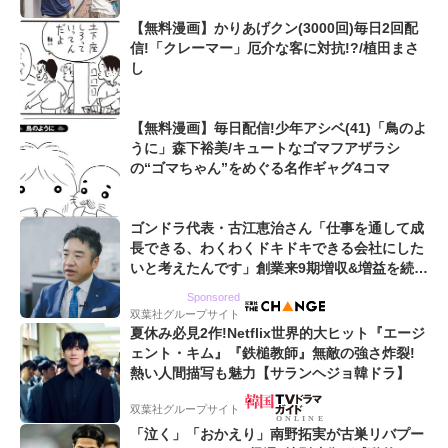
【無料漫画】かりあげクン(3000回)毎日2回配
信!「クレーマー」厄介な客に対抗!?/植田まさ
し
【無料漫画】毎日配信!少年アシベ(41)「鳥のよ
うに」森下裕美/キュートなゴマフアザラシ
の“ゴマちゃん”をめぐる名作ギャグ4コマ
ゴンドラ代表・古江恵治さん「仕事を通して成
長できる、わくわくドキドキできる会社にした
いと考えたんです」創業来9期増収&増益を続け
るWebマーケティング会社のアイデンティティ
Sponsored
双葉社グループサイト
夏休み必見2作!Netflix世界的大ヒット『エージ
ェント・キム』『鉄槌教師』無敵の強さ炸裂!
熱い人間描写も魅力【サランヘジョ韓ドラ】
双葉社グループサイト
「泣く」「おかえり」南野拓実が古巣リバプー