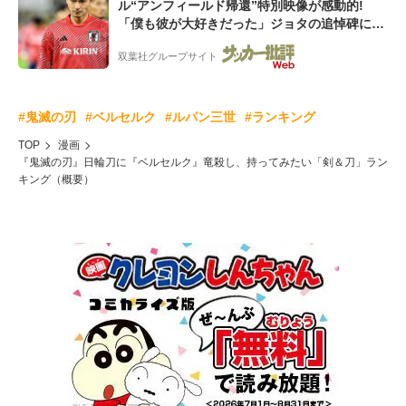
ル“アンフィールド帰還”特別映像が感動的!
「僕も彼が大好きだった」ジョタの追悼碑にも
献花!「胸が熱くなります...」
双葉社グループサイト
#鬼滅の刃
#ベルセルク
#ルパン三世
#ランキング
TOP
漫画
『鬼滅の刃』日輪刀に『ベルセルク』竜殺し、持ってみたい「剣＆刀」ラン
キング（概要）