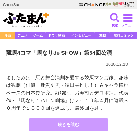
Group Site
検索
メニュー
漫画
アニメ
ゲーム
ドラマ映画
インタビュー
連載
無料コミック
競馬4コマ「馬なりde SHOW」第54回公演
2020.12.28
よしだみほ 馬と舞台演劇を愛する競馬マンガ家。趣味
は観劇（俳優：鹿賀丈史・滝田栄推し！）＆キャラ惚れ
ベースの日本史研究。好物は、お寿司とデコポン。代表
作・『馬なり１ハロン劇場』は２０１９年４月に連載３
０周年で１０００回を達成し、最終回を迎…
続きを読む