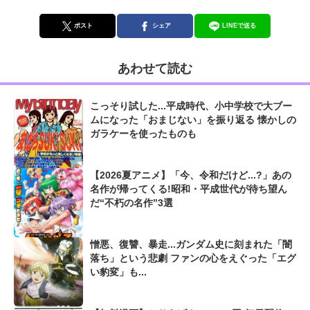
ポスト
シェア
LINEで送る
あわせて読む
こっそり試した...平成時代、小中学校で大ブー
ムになった「おまじない」を振り返る 懐かしの
ガラケーを使ったものも
【2026夏アニメ】「今、令和だけど...?」あの
名作が帰ってくる!昭和・平成世代が待ち望ん
だ“不朽の名作”3選
憎悪、復讐、暴走...ガンダム史に刻まれた「闇
落ち」という悲劇 ファンの心をえぐった「エグ
い豹変」も...