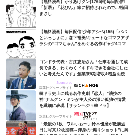
【無料漫画】かりあげクン(1765回)毎日配信!
「新居」「花びん」家に招待されたので.../植田
まさし
【無料漫画】毎日配信!少年アシベ(155)「パパ
といっしょに」森下裕美/キュートなゴマフアザ
ラシの“ゴマちゃん”をめぐる名作ギャグ4コマ
ゴンドラ代表・古江恵治さん「仕事を通して成
長できる、わくわくドキドキできる会社にした
いと考えたんです」創業来9期増収&増益を続け
るWebマーケティング会社のアイデンティティ
Sponsored
双葉社グループサイト
韓ドラ史上に残る名作史劇『恋人』”演技の
神”ナムグン・ミンが主人公の深い孤独や情愛
を繊細に表現【サランヘジョ韓ドラ】
双葉社グループサイト
「最後の1枚...ワルぃゎ〜」鈴木優磨が激勝翌
日に写真12枚投稿→渾身の“煽りショット”に興