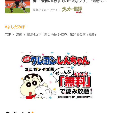
奮!「最後の1枚までの壮大なフリ」「知念くん
のことどんだけ好きなんよw」
双葉社グループサイト
#よしだみほ
TOP
漫画
競馬4コマ「馬なりde SHOW」第54回公演（概要）