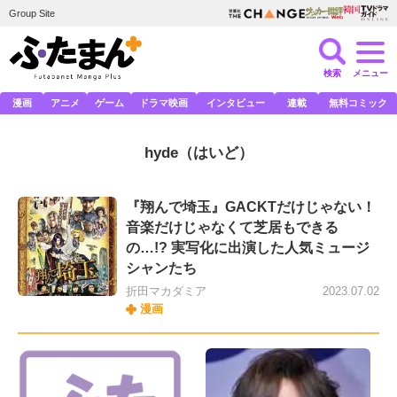
Group Site
検索
メニュー
漫画
アニメ
ゲーム
ドラマ映画
インタビュー
連載
無料コミック
hyde
（はいど）
『翔んで埼玉』GACKTだけじゃない！
音楽だけじゃなくて芝居もできる
の…!? 実写化に出演した人気ミュージ
シャンたち
折田マカダミア
2023.07.02
漫画