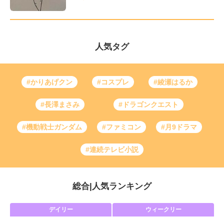
人気タグ
#かりあげクン
#コスプレ
#綾瀬はるか
#長澤まさみ
#ドラゴンクエスト
#機動戦士ガンダム
#ファミコン
#月9ドラマ
#連続テレビ小説
総合
|
人気ランキング
デイリー
ウィークリー