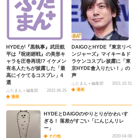
HYDEが『黒執事』武田航
DAIGOとHYDE『東京リベ
平は『呪術廻戦』の美形キ
ンジャーズ』マイキー＆ド
ャラを圧巻再現!? イケメン
ラケンコスプレ披露に「東
有名人たちが披露した「最
京HYDE會入りたい！」の
高にイケてるコスプレ」4
声
選
ふたまん＋編集部
2021.10.31
漫画
ふたまん＋編集部
2022.06.25
漫画
HYDEとDAIGOのやりとりがかわいす
ぎる！ 落差がすごい「にんじんリレ
ー」
その他
2020.04.09