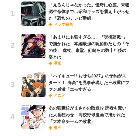
「見るんじゃなかった」怪奇に心霊、未確
認生命体まで…昭和キッズを震え上がらせ
た「恐怖のテレビ番組」
ドラマ映画
「あまりにも強すぎる…」『呪術廻戦≡』
で描かれた、本編最強の呪術師たちの「そ
の後」 虎杖、東堂、釘崎らの数十年後の
姿とは
漫画
「ハイキュー!! おせち2027」の予約がス
タート！“春高”を見事表現した三段重にフ
ァン感激「エモすぎる」
アニメ
あの強豪校がまさかの敗退!? 読者も驚い
た大番狂わせ…高校野球漫画で描かれた
「大本命チームの敗北」
漫画