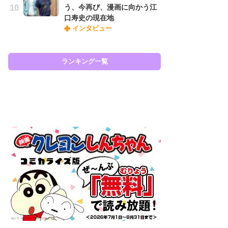
う、今再び、漫画に向かう江
『O
口寿史の現在地
絡
インタビュー
紙
で
謎
ランキング一覧
ラン