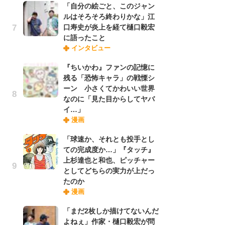
「自分の絵ごと、このジャン
れ
ルはそろそろ終わりかな」江
口寿史が炎上を経て樋口毅宏
に語ったこと
令
インタビュー
た!
前
『ちいかわ』ファンの記憶に
ト
残る「恐怖キャラ」の戦慄シ
ド
ーン 小さくてかわいい世界
なのに「見た目からしてヤバ
イ…」
「
漫画
決
場
「球速か、それとも投手とし
別
ての完成度か…」『タッチ』
上杉達也と和也、ピッチャー
としてどちらの実力が上だっ
『
たのか
に
漫画
が
実
「まだ2枚しか描けてないんだ
よねぇ」作家・樋口毅宏が問