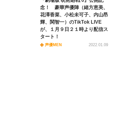
『劇場版 呪術廻戦 0』公開記
念！ 豪華声優陣（緒方恵美、
花澤香菜、小松未可子、内山昂
輝、関智一）のTikTok LIVE
が、１月９日２１時より配信ス
タート！
声優MEN
2022.01.09