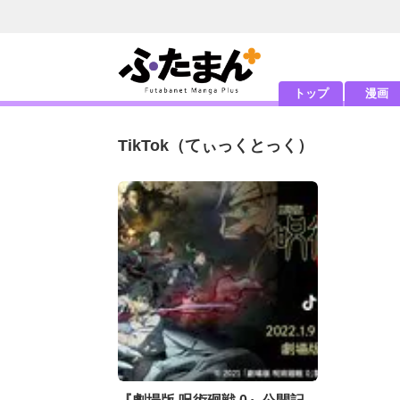
トップ
漫画
TikTok
（てぃっくとっく）