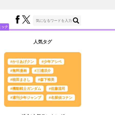
ミック
人気タグ
#かりあげクン
#少年アシベ
#無料漫画
#三浦涼介
#植田まさし
#森下裕美
#機動戦士ガンダム
#佐藤流司
#週刊少年ジャンプ
#名探偵コナン