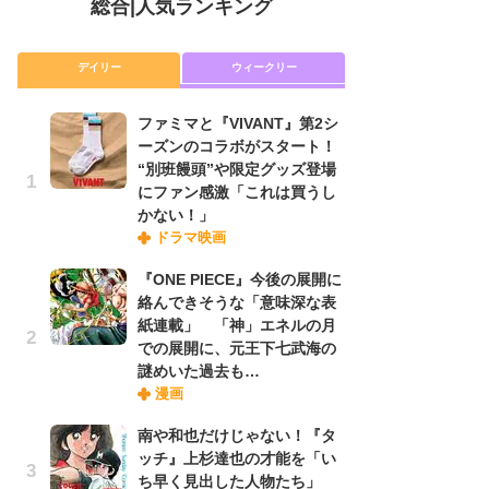
総合
|
人気ランキング
デイリー
ウィークリー
ファミマと『VIVANT』第2シ
放
ーズンのコラボがスタート！
ム
“別班饅頭”や限定グッズ登場
「
にファン感激「これは買うし
「
かない！」
ドラマ映画
木
『ONE PIECE』今後の展開に
シ
絡んできそうな「意味深な表
「
紙連載」 「神」エネルの月
ル
での展開に、元王下七武海の
ム
謎めいた過去も…
さ
漫画
ス
南や和也だけじゃない！『タ
ッチ』上杉達也の才能を「い
舞
ち早く見出した人物たち」
編