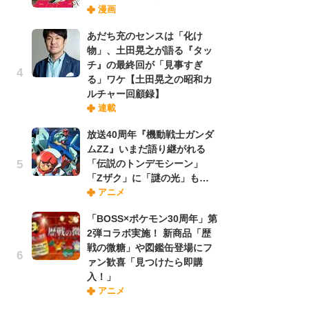
漫画
禁
「
あだち充のセンスは「化け
連
物」、土田晃之が語る『タッ
チ』の最終回が「見事すぎ
る」ワケ【土田晃之の昭和カ
【
ルチャー回顧録】
ー
連載
完
ー
放送40周年『機動戦士ガンダ
ムZZ』いまだ語り継がれる
「伝説のトンデモシーン」
ナ
「Zザク」に「謎の光」も…
リ
アニメ
イ
味
「BOSS×ポケモン30周年」第
フ
2弾コラボ実施！ 新商品「歴
ち
戦の微糖」や図鑑缶登場にフ
ァン歓喜「見つけたら即購
入！」
劇
アニメ
け
「