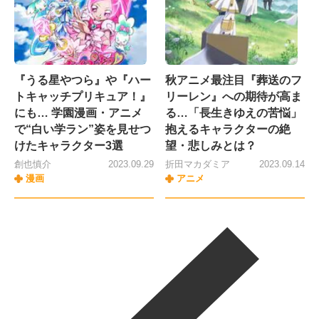
『うる星やつら』や『ハー
秋アニメ最注目『葬送のフ
トキャッチプリキュア！』
リーレン』への期待が高ま
にも… 学園漫画・アニメ
る…「長生きゆえの苦悩」
で“白い学ラン”姿を見せつ
抱えるキャラクターの絶
けたキャラクター3選
望・悲しみとは？
創也慎介
2023.09.29
折田マカダミア
2023.09.14
漫画
アニメ