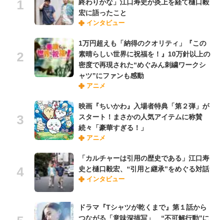
終わりかな」江口寿史が炎上を経て樋口毅
宏に語ったこと
インタビュー
1万円超えも「納得のクオリティ」『この
素晴らしい世界に祝福を！』10万針以上の
密度で再現された“めぐみん刺繍ワークシ
ャツ”にファンも感動
アニメ
映画『ちいかわ』入場者特典「第２弾」が
スタート！まさかの人気アイテムに称賛
続々「豪華すぎる！」
アニメ
「カルチャーは引用の歴史である」江口寿
史と樋口毅宏、“引用と継承”をめぐる対話
インタビュー
ドラマ『Tシャツが乾くまで』第１話から
つながる「意味深描写」 “不可解行動”に