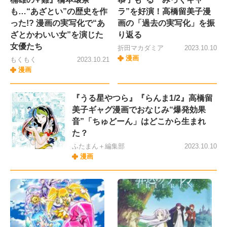
も…“あざとい”の歴史を作
ラ”を好演！高橋留美子漫
った!? 漫画の実写化で“あ
画の「過去の実写化」を振
ざとかわいい女”を演じた
り返る
女優たち
折田マカダミア
2023.10.10
漫画
もくもく
2023.10.21
漫画
『うる星やつら』『らんま1/2』高橋留
美子ギャグ漫画でおなじみ“爆発効果
音”「ちゅどーん」はどこから生まれ
た？
ふたまん＋編集部
2023.10.10
漫画