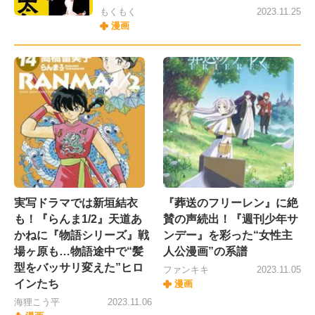
もくもく
2023.11.25
漫画
実写ドラマでは新垣結衣
『葬送のフリーレン』に絶
も！『らんま1/2』天道あ
賛の声続出！『週刊少年サ
かねに『物語シリーズ』戦
ンデー』を彩った“女性主
場ヶ原も…物語途中で“髪
人公漫画”の系譜
型をバッサリ変えた”ヒロ
ファンキキ
2023.11.05
インたち
漫画
海狸こう平
2023.11.06