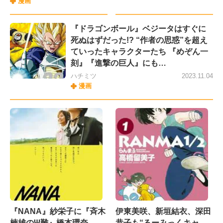
漫画
『ドラゴンボール』ベジータはすぐに
死ぬはずだった!? “作者の思惑”を超え
ていったキャラクターたち 『めぞん一
刻』『進撃の巨人』にも…
ハチミツ
2023.11.04
漫画
『NANA』紗栄子に『斉木
伊東美咲、新垣結衣、深田
楠雄のΨ難』橋本環奈
恭子も“るーみっくキャ