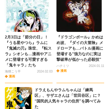
2月3日は「節分の日」！
『ドラゴンボール』かめは
『うる星やつら』ラムに
め波、『ダイの大冒険』メ
『鬼滅の刃』珠世、『転ス
ドローアも…バトル漫画に
ラ』シオンも…漫画やアニ
登場する“強力なのに実は
メに登場する可愛すぎる
撃破率が低かった必殺技”
「鬼キャラ」たち
ハチミツ
2024.01.11
漫画
海狸こう平
2024.02.03
漫画
ドラえもんやラムちゃんは「練馬
区」、サザエさんは「世田谷区」に？
“国民的人気キャラの住所”を調べてみ
た