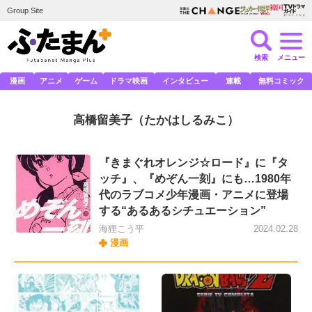
Group Site
検索
メニュー
漫画
アニメ
ゲーム
ドラマ映画
インタビュー
連載
無料コミック
高橋留美子
（たかはしるみこ）
『きまぐれオレンジ☆ロード』に『タ
ッチ』、『めぞん一刻』にも…1980年
代のラブコメ少年漫画・アニメに登場
する“あるあるシチュエーション”
海狸こう平
2024.02.28
漫画