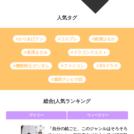
人気タグ
#かりあげクン
#コスプレ
#綾瀬はるか
#長澤まさみ
#ドラゴンクエスト
#機動戦士ガンダム
#ファミコン
#月9ドラマ
#連続テレビ小説
総合
|
人気ランキング
デイリー
ウィークリー
「自分の絵ごと、このジャンルはそろそろ