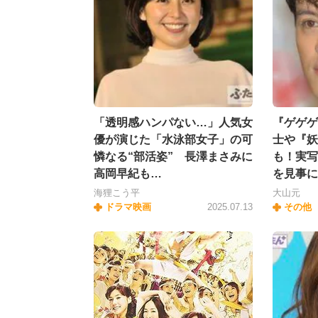
「透明感ハンパない…」人気女
『ゲゲゲ
優が演じた「水泳部女子」の可
士や『妖
憐なる“部活姿” 長澤まさみに
も！実写
高岡早紀も…
を見事に
海狸こう平
大山元
ドラマ映画
2025.07.13
その他