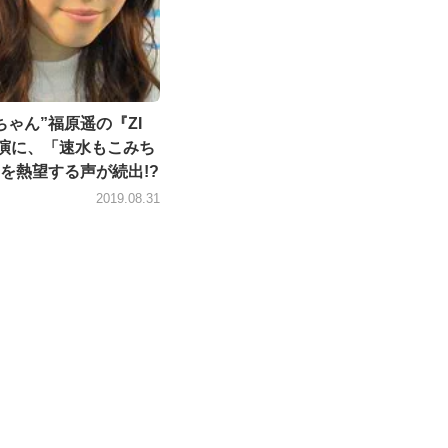
ちゃん”福原遥の『ZI
演に、「速水もこみち
を熱望する声が続出!?
2019.08.31