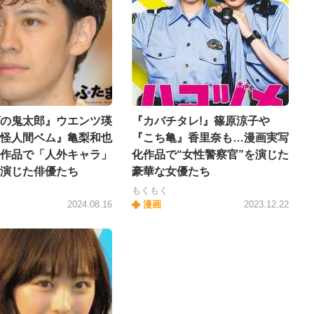
の鬼太郎』ウエンツ瑛
『カバチタレ!』篠原涼子や
怪人間ベム』亀梨和也
『こち亀』香里奈も…漫画実写
作品で「人外キャラ」
化作品で“女性警察官”を演じた
演じた俳優たち
豪華な女優たち
もくもく
2024.08.16
漫画
2023.12.22