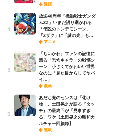
漫画
禁
「
放送40周年『機動戦士ガンダ
連
ムZZ』いまだ語り継がれる
「伝説のトンデモシーン」
「Zザク」に「謎の光」も…
【
アニメ
ー
完
『ちいかわ』ファンの記憶に
ー
残る「恐怖キャラ」の戦慄シ
ーン 小さくてかわいい世界
なのに「見た目からしてヤバ
ナ
イ…」
リ
漫画
イ
味
あだち充のセンスは「化け
フ
物」、土田晃之が語る『タッ
ち
チ』の最終回が「見事すぎ
る」ワケ【土田晃之の昭和カ
ルチャー回顧録】
劇
連載
け
「