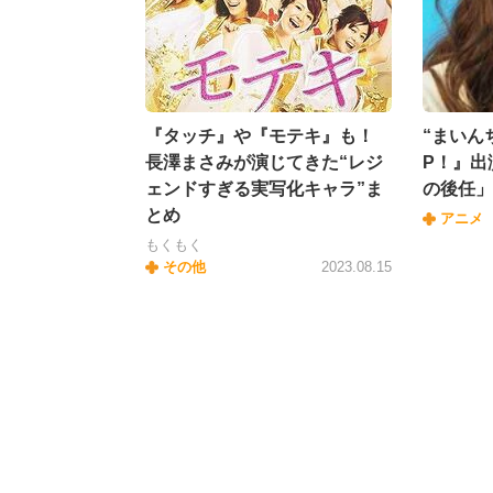
『タッチ』や『モテキ』も！
“まいん
長澤まさみが演じてきた“レジ
P！』出
ェンドすぎる実写化キャラ”ま
の後任」
とめ
アニメ
もくもく
その他
2023.08.15