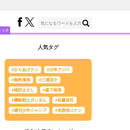
ミック
人気タグ
#かりあげクン
#少年アシベ
#無料漫画
#三浦涼介
#植田まさし
#森下裕美
#機動戦士ガンダム
#佐藤流司
#週刊少年ジャンプ
#名探偵コナン