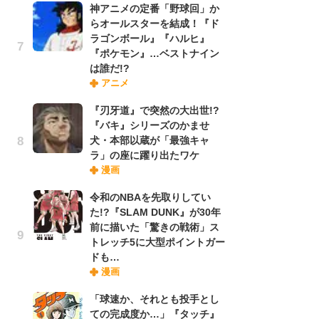
神アニメの定番「野球回」か
れ
らオールスターを結成！『ド
ラゴンボール』『ハルヒ』
『ポケモン』…ベストナイン
令
は誰だ!?
た!
アニメ
前
ト
『刃牙道』で突然の大出世!?
ド
『バキ』シリーズのかませ
犬・本部以蔵が「最強キャ
ラ」の座に躍り出たワケ
「
漫画
決
場
令和のNBAを先取りしてい
別
た!?『SLAM DUNK』が30年
前に描いた「驚きの戦術」ス
トレッチ5に大型ポイントガー
『
ドも…
に
漫画
が
実
「球速か、それとも投手とし
ての完成度か…」『タッチ』