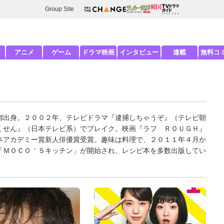
Group Site
アニメ
ゲーム
ドラマ映画
インタビュー
連載
無料コ
都出身。２００２年、テレビドラマ『逮捕しちゃうぞ』（テレビ朝
くせん』（日本テレビ系）でブレイク。映画『ラフ ＲＯＵＧＨ』
本アカデミー賞新人俳優賞受賞。趣味は料理で、２０１１年４月か
「ＭＯＣＯ＇Ｓキッチン」が開始され、レシピ本を多数出版してい