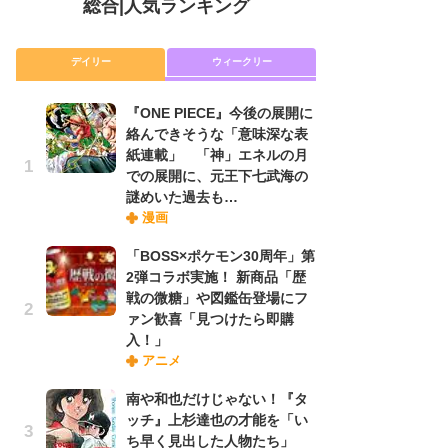
総合
|
人気ランキング
デイリー
ウィークリー
『ONE PIECE』今後の展開に
放
絡んできそうな「意味深な表
ム
紙連載」 「神」エネルの月
「
での展開に、元王下七武海の
「
謎めいた過去も…
漫画
木
「BOSS×ポケモン30周年」第
シ
2弾コラボ実施！ 新商品「歴
「
戦の微糖」や図鑑缶登場にフ
ル
ァン歓喜「見つけたら即購
ム
入！」
さ
アニメ
ス
南や和也だけじゃない！『タ
ッチ』上杉達也の才能を「い
舞
ち早く見出した人物たち」
編