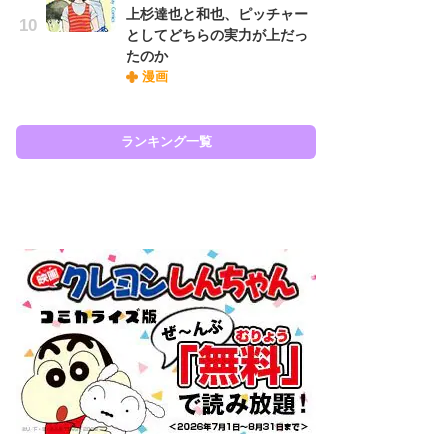
上杉達也と和也、ピッチャー
『O
としてどちらの実力が上だっ
絡
たのか
紙
漫画
で
謎
ランキング一覧
ラン