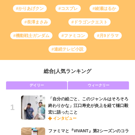
#かりあげクン
#コスプレ
#綾瀬はるか
#長澤まさみ
#ドラゴンクエスト
#機動戦士ガンダム
#ファミコン
#月9ドラマ
#連続テレビ小説
総合
|
人気ランキング
デイリー
ウィークリー
「自分の絵ごと、このジャンルはそろそろ
終わりかな」江口寿史が炎上を経て樋口毅
宏に語ったこと
インタビュー
ファミマと『VIVANT』第2シーズンのコラ