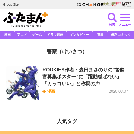
Group Site
検索
メニュー
漫画
アニメ
ゲーム
ドラマ映画
インタビュー
連載
無料コミック
警察
（けいさつ）
ROOKIES作者・森田まさのりの“警察
官募集ポスター”に「躍動感ぱない」
「カッコいい」と称賛の声
漫画
2020.03.07
人気タグ