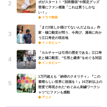
ボがスタート！ “別班饅頭”や限定グッズ
登場にファン感激「これは買うしかな
い！」
ドラマ映画
「まだ2枚しか描けてないんだよねぇ」作
家・樋口毅宏が問う、今再び、漫画に向か
う江口寿史の現在地
インタビュー
「カルチャーは引用の歴史である」江口寿
史と樋口毅宏、“引用と継承”をめぐる対話
インタビュー
1万円超えも「納得のクオリティ」『この
素晴らしい世界に祝福を！』10万針以上の
密度で再現された“めぐみん刺繍ワークシ
ャツ”にファンも感動
アニメ