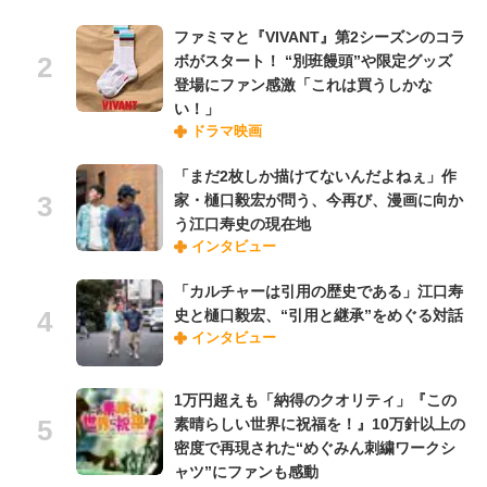
ファミマと『VIVANT』第2シーズンのコラ
ボがスタート！ “別班饅頭”や限定グッズ
登場にファン感激「これは買うしかな
い！」
ドラマ映画
「まだ2枚しか描けてないんだよねぇ」作
家・樋口毅宏が問う、今再び、漫画に向か
う江口寿史の現在地
インタビュー
「カルチャーは引用の歴史である」江口寿
史と樋口毅宏、“引用と継承”をめぐる対話
インタビュー
1万円超えも「納得のクオリティ」『この
素晴らしい世界に祝福を！』10万針以上の
密度で再現された“めぐみん刺繍ワークシ
ャツ”にファンも感動