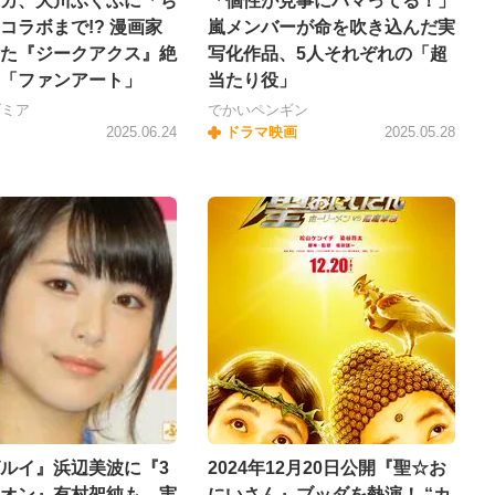
カ、大川ぶくぶに「ち
「個性が見事にハマってる！」
コラボまで!? 漫画家
嵐メンバーが命を吹き込んだ実
た『ジークアクス』絶
写化作品、5人それぞれの「超
「ファンアート」
当たり役」
ダミア
でかいペンギン
2025.06.24
ドラマ映画
2025.05.28
ルイ』浜辺美波に『3
2024年12月20日公開『聖☆お
オン』有村架純も…実
にいさん』ブッダを熱演！ “カ