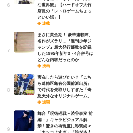
な世界観」【ハードオフ大竹
実
店長の「レトロゲームちょっ
といい話」】
劇
連載
け
まさに黄金期！ 豪華連載陣、
「
名作がズラリ…『週刊少年ジ
れ
ャンプ』最大発行部数を記録
した1995年新年3・4合併号は
令
どんな内容だったのか
た!
漫画
前
実在したら遊びたい？『こち
ト
ら葛飾区亀有公園前派出所』
ド
で時代を先取りしすぎた「奇
想天外なオリジナルゲーム」
「
漫画
決
舞台『呪術廻戦－渋谷事変 前
場
編－』キャラビジュアル解
別
禁！驚きの再現度に称賛続々
「カッコよすぎ」「誰が本人