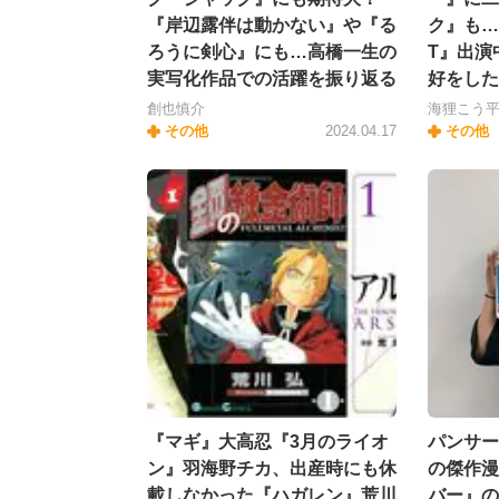
『岸辺露伴は動かない』や『る
ク』も…
ろうに剣心』にも…高橋一生の
T』出演
実写化作品での活躍を振り返る
好をした
創也慎介
海狸こう
その他
2024.04.17
その他
『マギ』大高忍『3月のライオ
パンサー
ン』羽海野チカ、出産時にも休
の傑作漫
載しなかった『ハガレン』荒川
バー』の