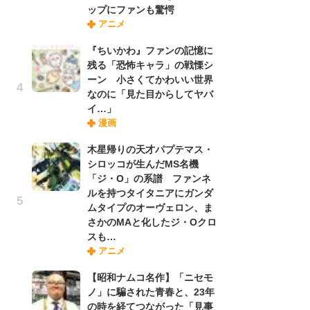
ップにファンも驚愕
禁
アニメ
「
連
『ちいかわ』ファンの記憶に
残る「恐怖キャラ」の戦慄シ
ーン 小さくてかわいい世界
【
なのに「見た目からしてヤバ
ー
イ…」
完
漫画
ー
木星帰りの天才パプテマス・
シロッコが生んだMS名機
ナ
「ジ・O」の系譜 ファンネ
リ
ルを持つタイタニアにガンダ
イ
ムタイプのオーヴェロン、ま
味
さかのMAと化したジ・Oクロ
フ
スも…
ち
アニメ
【昭和ナムコ名作】「ニセモ
『
ノ」に騙された青春と、23年
に
の時を経てつながった「見事
が