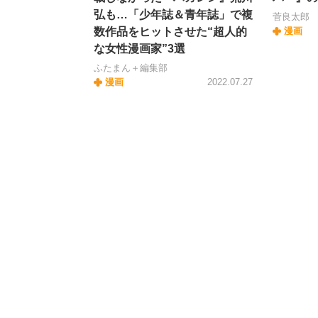
弘も…「少年誌＆青年誌」で複
菅良太郎
数作品をヒットさせた“超人的
漫画
な女性漫画家”3選
ふたまん＋編集部
漫画
2022.07.27