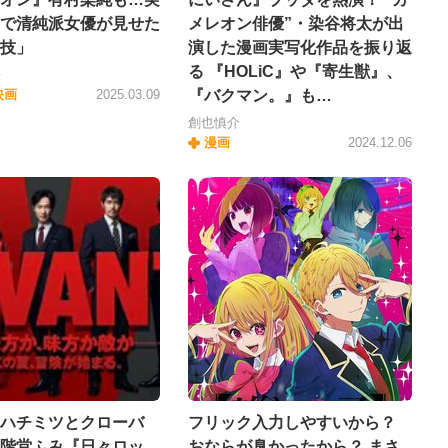
で清純派女優が見せた
メレオン俳優”・染谷将太が出
技」
演した漫画実写化作品を振り返
る 『HOLiC』や『寄生獣』、
平
映画
2025.03.09
『バクマン。』も…
創也慎介
漫画
2024.12.06
ハチミツとクローバ
フリック入力しやすいから？
階堂ふみ『日々ロッ
おならが臭かったから？ まさ