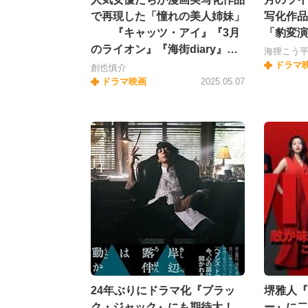
で再現した「憧れの美人姉妹」
写化作品
『キャッツ・アイ』『3月
「豹変演
のライオン』『海街diary』…
海狸こう
ドラマ
創也慎介
ドラマ映画
2025.05.07
24年ぶりにドラマ化『ブラッ
堺雅人『
ク・ジャック』にも期待大！
ー』に二