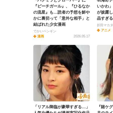
『ハチミツとクローバー』に
羽海野チ
『ピーチガール』、『ひるなか
いかわ」
の流星』も…読者の予想を鮮や
が披露し
かに裏切って「意外な相手」と
品すぎる
結ばれた少女漫画
折田マカ
アニメ
でかいペンギン
漫画
2026.05.17
「リアル降臨が豪華すぎる…」
『賭ケグ
人気女優たちが漫画実写化作品
月のライ