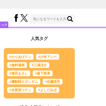
ミック
人気タグ
#かりあげクン
#少年アシベ
#無料漫画
#三浦涼介
#植田まさし
#森下裕美
#機動戦士ガンダム
#佐藤流司
#名探偵コナン
#よしだみほ