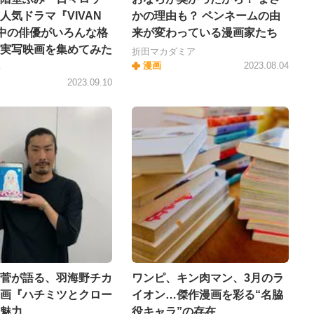
人気ドラマ『VIVAN
かの理由も？ ペンネームの由
中の俳優がいろんな格
来が変わっている漫画家たち
実写映画を集めてみた
折田マカダミア
漫画
2023.08.04
平
2023.09.10
菅が語る、羽海野チカ
ワンピ、キン肉マン、3月のラ
画『ハチミツとクロー
イオン…傑作漫画を彩る“名脇
魅力
役キャラ”の存在