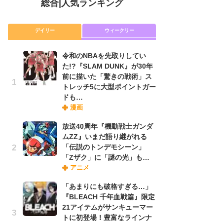
総合
|
人気ランキング
デイリー
ウィークリー
令和のNBAを先取りしてい
放
た!?『SLAM DUNK』が30年
ム
前に描いた「驚きの戦術」ス
「
トレッチ5に大型ポイントガー
「
ドも…
漫画
木
放送40周年『機動戦士ガンダ
シ
ムZZ』いまだ語り継がれる
「
「伝説のトンデモシーン」
ル
「Zザク」に「謎の光」も…
ム
アニメ
さ
ス
「あまりにも破格すぎる…」
『BLEACH 千年血戦篇』限定
21アイテムがサンキューマー
舞
トに初登場！豊富なラインナ
編