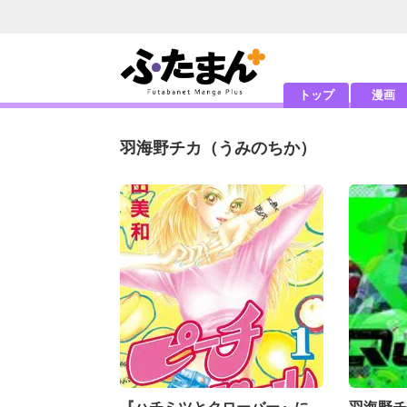
トップ
漫画
羽海野チカ
（うみのちか）