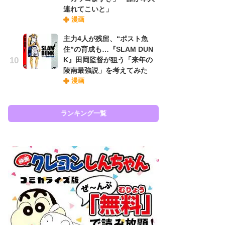
『
連れてこいと」
に
漫画
も
主力4人が残留、“ポスト魚
を
住”の育成も…『SLAM DUN
役
K』田岡監督が狙う「来年の
陵南最強説」を考えてみた
漫画
ラン
ランキング一覧