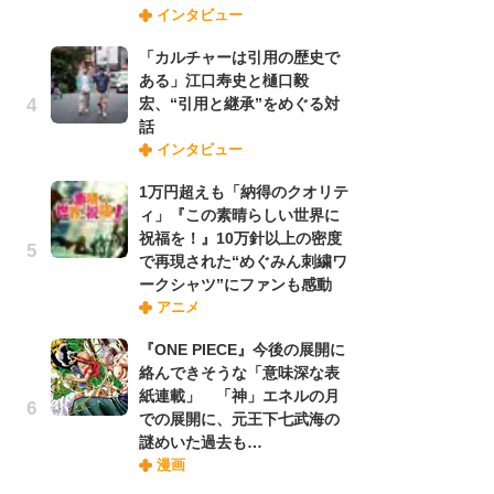
インタビュー
禁
「
「カルチャーは引用の歴史で
連
ある」江口寿史と樋口毅
宏、“引用と継承”をめぐる対
話
「
インタビュー
ル
口
1万円超えも「納得のクオリテ
に
ィ」『この素晴らしい世界に
祝福を！』10万針以上の密度
で再現された“めぐみん刺繍ワ
【
ークシャツ”にファンも感動
ー
アニメ
完
ー
『ONE PIECE』今後の展開に
絡んできそうな「意味深な表
紙連載」 「神」エネルの月
フ
での展開に、元王下七武海の
ー
謎めいた過去も…
“
漫画
に
か