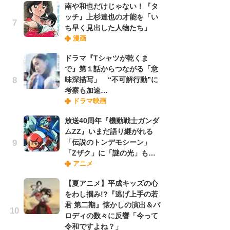
南や和也だけじゃない！『タ
ッチ』上杉達也の才能を「い
ち早く見出した人物たち」
『O
漫画
絡
紙
ドラマ『Tシャツが乾くま
で
で』第１話からつながる「意
謎
味深描写」 “不可解行動”に
考察も加速…
ドラマ映画
劇
け
放送40周年『機動戦士ガンダ
「
ムZZ』いまだ語り継がれる
れ
「伝説のトンデモシーン」
「Zザク」に「謎の光」も…
アニメ
ナ
リ
【夏アニメ】平成キッズの心
イ
をわし掴み!?『逃げ上手の若
味
君 第二期』懐かしの演出＆パ
フ
ロディの数々に反響「今って
ち
令和ですよね？」