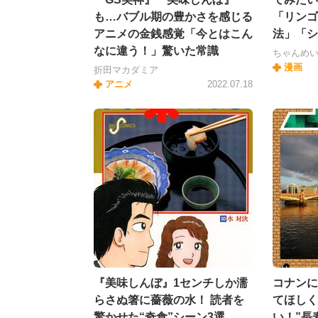
も…バブル期の豊かさを感じる
「リンゴ
アニメの金銭感覚「今とはこん
法」「シ
なに違う！」驚いた常識
ちゃんめ
漫画
折田マカダミア
アニメ
2022.07.18
『美味しんぼ』1センチしか濡
コナンに
らさぬ箸に薔薇の水！ 読者を
てほしく
驚かせた“奇食”シーン3選
い！”長