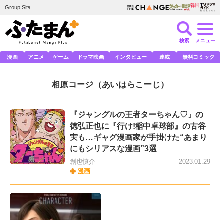
Group Site
検索
メニュー
漫画
アニメ
ゲーム
ドラマ映画
インタビュー
連載
無料コミック
相原コージ
（あいはらこーじ）
『ジャングルの王者ターちゃん♡』の
徳弘正也に『行け!稲中卓球部』の古谷
実も…ギャグ漫画家が手掛けた“あまり
にもシリアスな漫画”3選
創也慎介
2023.01.29
漫画