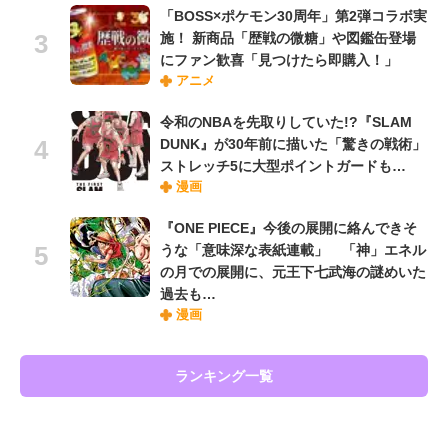
「BOSS×ポケモン30周年」第2弾コラボ実
施！ 新商品「歴戦の微糖」や図鑑缶登場
にファン歓喜「見つけたら即購入！」
アニメ
令和のNBAを先取りしていた!?『SLAM
DUNK』が30年前に描いた「驚きの戦術」
ストレッチ5に大型ポイントガードも…
漫画
『ONE PIECE』今後の展開に絡んできそ
うな「意味深な表紙連載」 「神」エネル
の月での展開に、元王下七武海の謎めいた
過去も…
漫画
ランキング一覧