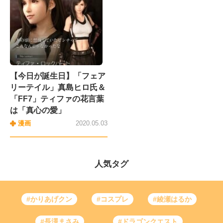
【今日が誕生日】「フェア
リーテイル」真島ヒロ氏＆
「FF7」ティファの花言葉
は「真心の愛」
漫画
2020.05.03
人気タグ
#かりあげクン
#コスプレ
#綾瀬はるか
#長澤まさみ
#ドラゴンクエスト