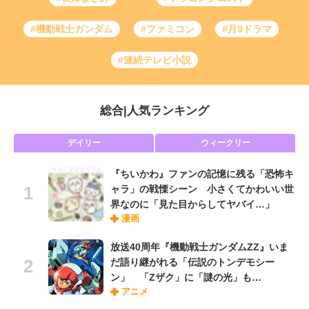
#機動戦士ガンダム
#ファミコン
#月9ドラマ
#連続テレビ小説
総合
|
人気ランキング
デイリー
ウィークリー
『ちいかわ』ファンの記憶に残る「恐怖キ
ャラ」の戦慄シーン 小さくてかわいい世
界なのに「見た目からしてヤバイ…」
漫画
放送40周年『機動戦士ガンダムZZ』いま
だ語り継がれる「伝説のトンデモシー
ン」 「Zザク」に「謎の光」も…
アニメ