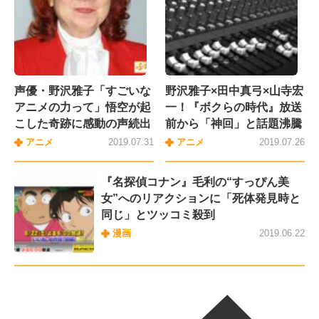
声優・野沢雅子「すごいな
野沢雅子×田中真弓×山寺宏
アニメの力って」悟空が起
一！『ボクらの時代』放送
こした奇跡に感動の声続出
前から「神回」と話題沸騰
アニメ
2019.07.31
アニメ
2019.07.26
『名探偵コナン』毛利の“すっぴん美
女”へのリアクションに「死体発見時と
同じ」とツッコミ殺到
漫画
2019.06.22