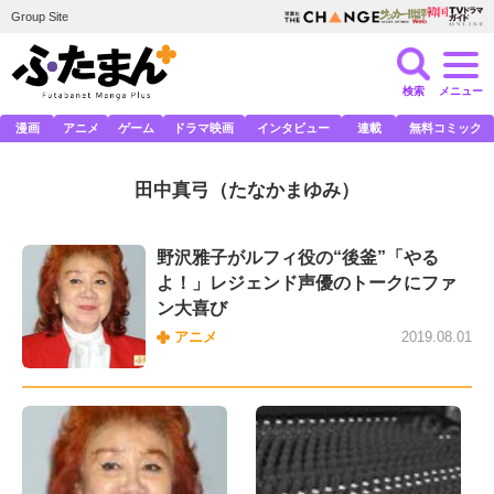
Group Site
検索
メニュー
漫画
アニメ
ゲーム
ドラマ映画
インタビュー
連載
無料コミック
田中真弓
（たなかまゆみ）
野沢雅子がルフィ役の“後釜”「やる
よ！」レジェンド声優のトークにファ
ン大喜び
アニメ
2019.08.01