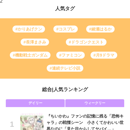
2
人気タグ
#かりあげクン
#コスプレ
#綾瀬はるか
#長澤まさみ
#ドラゴンクエスト
#機動戦士ガンダム
#ファミコン
#月9ドラマ
#連続テレビ小説
総合
|
人気ランキング
デイリー
ウィークリー
『ちいかわ』ファンの記憶に残る「恐怖キ
ャラ」の戦慄シーン 小さくてかわいい世
界なのに「見た目からしてヤバイ…」