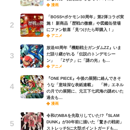
漫画
「BOSS×ポケモン30周年」第2弾コラボ実
施！ 新商品「歴戦の微糖」や図鑑缶登場
にファン歓喜「見つけたら即購入！」
アニメ
放送40周年『機動戦士ガンダムZZ』いま
だ語り継がれる「伝説のトンデモシー
ン」 「Zザク」に「謎の光」も…
アニメ
『ONE PIECE』今後の展開に絡んできそ
うな「意味深な表紙連載」 「神」エネル
の月での展開に、元王下七武海の謎めいた
過去も…
漫画
令和のNBAを先取りしていた!?『SLAM
DUNK』が30年前に描いた「驚きの戦術」
ストレッチ5に大型ポイントガードも…