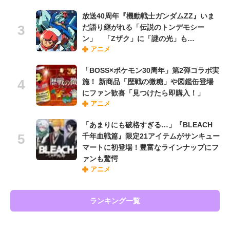
放送40周年『機動戦士ガンダムZZ』いま
だ語り継がれる「伝説のトンデモシー
ン」 「Zザク」に「謎の光」も…
アニメ
「BOSS×ポケモン30周年」第2弾コラボ実
施！ 新商品「歴戦の微糖」や図鑑缶登場
にファン歓喜「見つけたら即購入！」
アニメ
「あまりにも破格すぎる…」『BLEACH
千年血戦篇』限定21アイテムがサンキュー
マートに初登場！豊富なラインナップにフ
ァンも驚愕
アニメ
ランキング一覧