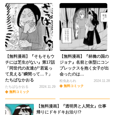
【無料漫画】『そもそもウ
【無料漫画】『林檎の国の
チには芝生がない』第17話
ジョナ』名前と体型にコン
「同世代の友達が“若返っ
プレックスを抱く女子が出
て見える”瞬間って…？」
会ったのは…
たちばなかおる
松虫あられ
2024.11.28
無料コミック
たちばなかおる
2024.11.29
無料コミック
【無料漫画】『透明男と人間女』仕事
帰りにドキドキお泊り!?