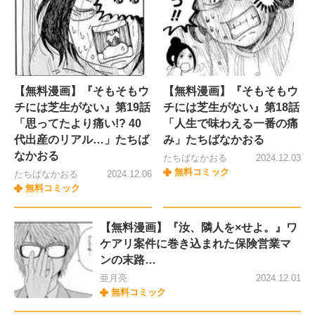
【無料漫画】『そもそもウ
【無料漫画】『そもそもウ
チには芝生がない』第19話
チには芝生がない』第18話
「思ってたより痛い!? 40
「人生で味わえる一番の痛
代出産のリアル…」たちば
み」たちばなかおる
なかおる
たちばなかおる
2024.12.03
無料コミック
たちばなかおる
2024.12.06
無料コミック
【無料漫画】『汝、隣人を×せよ。』ワ
ケアリ案件に巻き込まれた保険営業マ
ンの末路…
亜月亮
2024.12.01
無料コミック