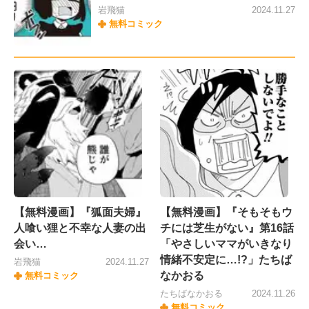
岩飛猫
2024.11.27
無料コミック
【無料漫画】『狐面夫婦』
【無料漫画】『そもそもウ
人喰い狸と不幸な人妻の出
チには芝生がない』第16話
会い…
「やさしいママがいきなり
情緒不安定に…!?」たちば
岩飛猫
2024.11.27
なかおる
無料コミック
たちばなかおる
2024.11.26
無料コミック