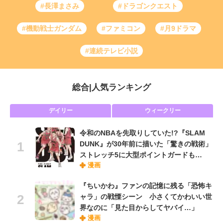
#長澤まさみ
#ドラゴンクエスト
#機動戦士ガンダム
#ファミコン
#月9ドラマ
#連続テレビ小説
総合
|
人気ランキング
デイリー
ウィークリー
令和のNBAを先取りしていた!?『SLAM
DUNK』が30年前に描いた「驚きの戦術」
ストレッチ5に大型ポイントガードも…
漫画
『ちいかわ』ファンの記憶に残る「恐怖キ
ャラ」の戦慄シーン 小さくてかわいい世
界なのに「見た目からしてヤバイ…」
漫画