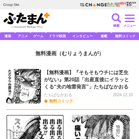
Group Site
検索
メニュー
漫画
アニメ
ゲーム
ドラマ映画
インタビュー
連載
無料コミック
無料漫画
（むりょうまんが）
【無料漫画】『そもそもウチには芝生
がない』第20話「出産直後にイラッと
くる“夫の地雷発言”」たちばなかおる
たちばなかおる
2024.12.10
無料コミック