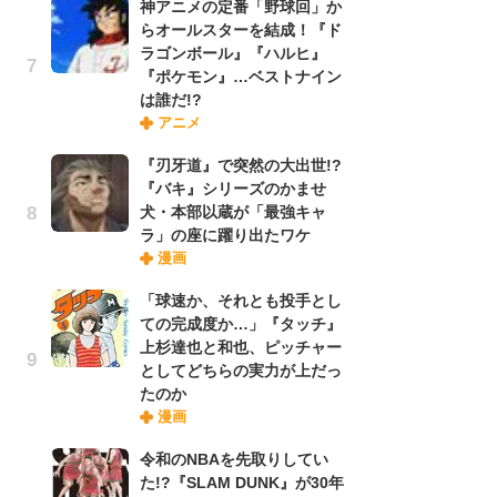
神アニメの定番「野球回」か
れ
らオールスターを結成！『ド
ラゴンボール』『ハルヒ』
『ポケモン』…ベストナイン
令
は誰だ!?
た!
アニメ
前
ト
『刃牙道』で突然の大出世!?
ド
『バキ』シリーズのかませ
犬・本部以蔵が「最強キャ
ラ」の座に躍り出たワケ
「
漫画
決
場
「球速か、それとも投手とし
別
ての完成度か…」『タッチ』
上杉達也と和也、ピッチャー
としてどちらの実力が上だっ
『
たのか
に
漫画
が
実
令和のNBAを先取りしてい
た!?『SLAM DUNK』が30年