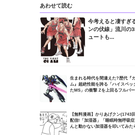
あわせて読む
今考えると凄すぎる
ンの伏線」流川の
ュートも...
生まれる時代を間違えた?歴代『
ム』超絶性能を誇る「ハイスペッ
たMS」の衝撃 Zを上回るフルバーニアン
にV2並みのZZガンダムも...
【無料漫画】かりあげクン(1743回
配信!「加湿器」「睡眠時無呼吸
んと動かない加湿器を叩いてみたら.
田まさし