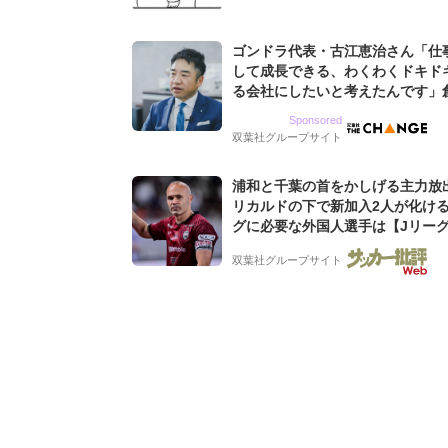
ゴンドラ代表・古江恵治さん「仕
して成長できる、わくわくドキド
る会社にしたいと考えたんです」
9期増収&増益を続けるWebマー
Sponsored
グ会社のアイデンティティ
双葉社グループサイト
浦和と千葉の首をかしげる主力放
リカルドの下で新加入2人が化ける
グに必要な外国人選手は【Jリー
「初めての秋春制」の大激論】(4)
双葉社グループサイト