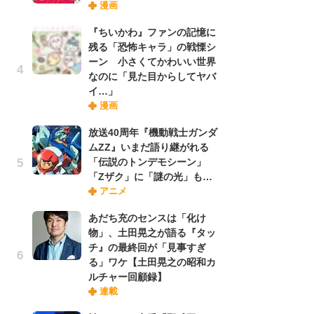
漫画
禁
「
『ちいかわ』ファンの記憶に
連
残る「恐怖キャラ」の戦慄シ
ーン 小さくてかわいい世界
なのに「見た目からしてヤバ
【
イ…」
ー
漫画
完
ー
放送40周年『機動戦士ガンダ
ムZZ』いまだ語り継がれる
「伝説のトンデモシーン」
ナ
「Zザク」に「謎の光」も…
リ
アニメ
イ
味
あだち充のセンスは「化け
フ
物」、土田晃之が語る『タッ
ち
チ』の最終回が「見事すぎ
る」ワケ【土田晃之の昭和カ
ルチャー回顧録】
劇
連載
け
「