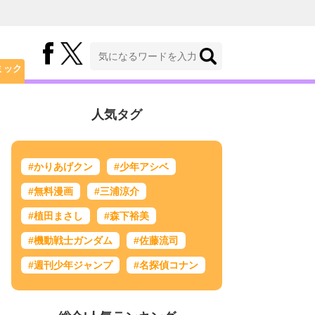
ミック
人気タグ
#かりあげクン
#少年アシベ
#無料漫画
#三浦涼介
#植田まさし
#森下裕美
#機動戦士ガンダム
#佐藤流司
#週刊少年ジャンプ
#名探偵コナン