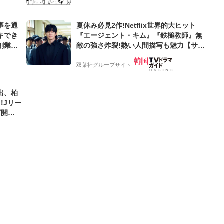
事を通
夏休み必見2作!Netflix世界的大ヒット
キでき
『エージェント・キム』『鉄槌教師』無
創業来
敵の強さ炸裂!熱い人間描写も魅力【サラ
ケティン
ンヘジョ韓ドラ】
双葉社グループサイト
出、柏
!Jリー
グ開幕