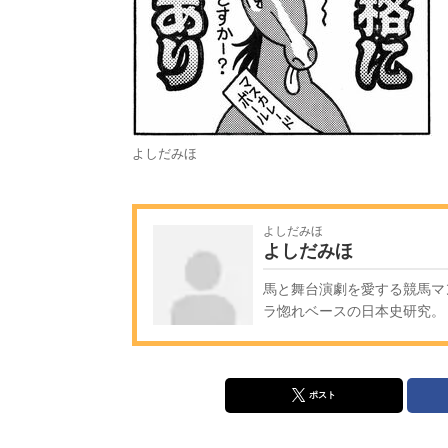
よしだみほ
よしだみほ
よしだみほ
馬と舞台演劇を愛する競馬マ
ラ惚れベースの日本史研究。
ポスト