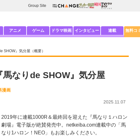
Group Site
アニメ
ゲーム
ドラマ映画
インタビュー
連載
無料コ
e SHOW』気分屋（概要）
馬なりde SHOW』気分屋
料漫画
2025.11.07
2019年に連載1000R＆最終回を迎えた『馬なり１ハロン
劇場』電子版が絶賛発売中。netkeiba.com連載中の「馬
なり1ハロン！NEO」もお楽しみください。