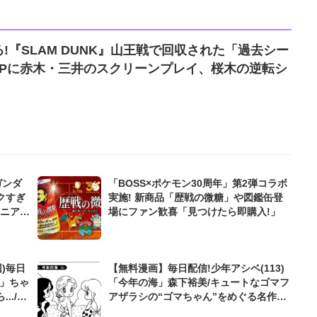
!『SLAM DUNK』山王戦で回収された「過去シー
3Pに赤木・三井のスクリーンプレイ、桜木の逆転シ
ガンダ
「BOSS×ポケモン30周年」第2弾コラボ
クすぎ
実施! 新商品「歴戦の微糖」や図鑑缶登
場にファン歓喜「見つけたら即購入!」
)毎日
【無料漫画】毎日配信!少年アシベ(113)
症」ちゃ
「今年の海」森下裕美/キュートなゴマフ
../植
アザラシの“ゴマちゃん”をめぐる名作ギ
ャグ4コマ