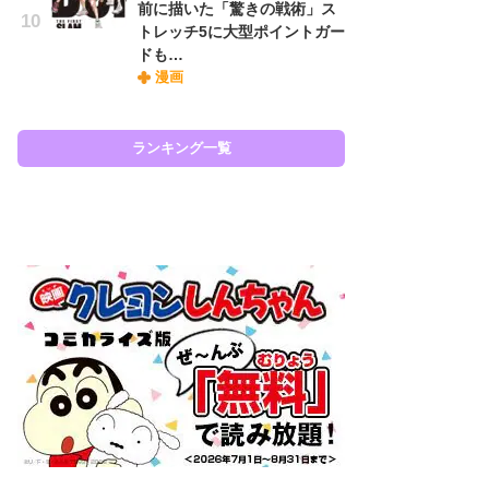
前に描いた「驚きの戦術」ス
『O
トレッチ5に大型ポイントガー
絡
ドも…
紙
漫画
で
謎
ランキング一覧
ラン