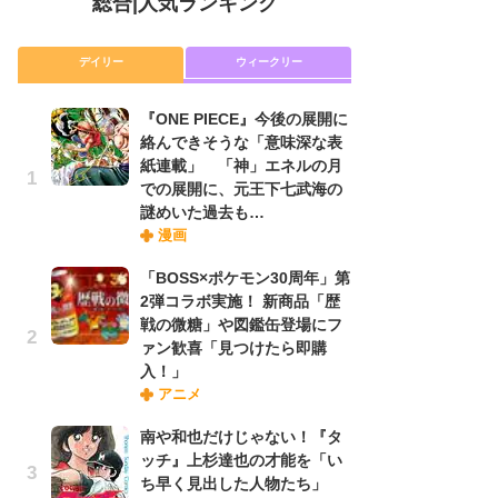
総合
|
人気ランキング
デイリー
ウィークリー
『ONE PIECE』今後の展開に
放
絡んできそうな「意味深な表
ム
紙連載」 「神」エネルの月
「
での展開に、元王下七武海の
「
謎めいた過去も…
漫画
木
「BOSS×ポケモン30周年」第
シ
2弾コラボ実施！ 新商品「歴
「
戦の微糖」や図鑑缶登場にフ
ル
ァン歓喜「見つけたら即購
ム
入！」
さ
アニメ
ス
南や和也だけじゃない！『タ
ッチ』上杉達也の才能を「い
舞
ち早く見出した人物たち」
編