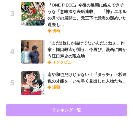
『ONE PIECE』今後の展開に絡んできそ
うな「意味深な表紙連載」 「神」エネル
の月での展開に、元王下七武海の謎めいた
過去も…
漫画
「まだ2枚しか描けてないんだよねぇ」作
家・樋口毅宏が問う、今再び、漫画に向か
う江口寿史の現在地
インタビュー
南や和也だけじゃない！『タッチ』上杉達
也の才能を「いち早く見出した人物たち」
漫画
ランキング一覧