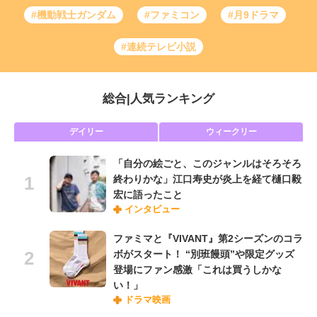
#機動戦士ガンダム
#ファミコン
#月9ドラマ
#連続テレビ小説
総合
|
人気ランキング
デイリー
ウィークリー
「自分の絵ごと、このジャンルはそろそろ
終わりかな」江口寿史が炎上を経て樋口毅
宏に語ったこと
インタビュー
ファミマと『VIVANT』第2シーズンのコラ
ボがスタート！ “別班饅頭”や限定グッズ
登場にファン感激「これは買うしかな
い！」
ドラマ映画