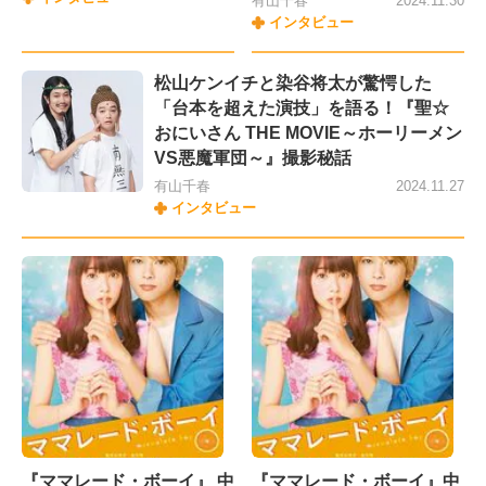
有山千春
2024.11.30
インタビュー
松山ケンイチと染谷将太が驚愕した
「台本を超えた演技」を語る！『聖☆
おにいさん THE MOVIE～ホーリーメン
VS悪魔軍団～』撮影秘話
有山千春
2024.11.27
インタビュー
『ママレード・ボーイ』 中
『ママレード・ボーイ』中