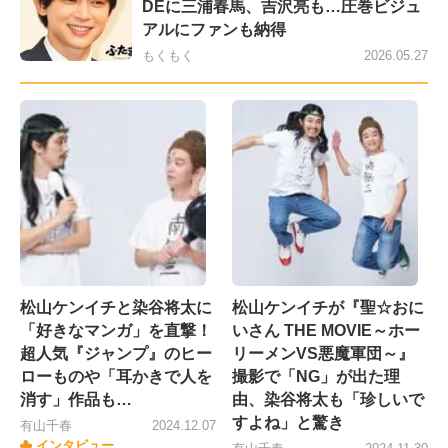
DEに三浦春馬、吉沢亮も…圧巻ビジュ
アルにファンも納得
もくもく
2026.05.27
松山ケンイチと染谷将太に
松山ケンイチが『聖☆おに
「好きなマンガ」を直撃！
いさん THE MOVIE～ホー
超人気『ジャンプ』のヒー
リーメンVS悪魔軍団～』
ローものや「耳かきで人を
撮影で「NG」が出た理
消す」作品も…
由、染谷将太も「珍しいで
すよね」と驚き
有山千春
2024.12.07
インタビュー