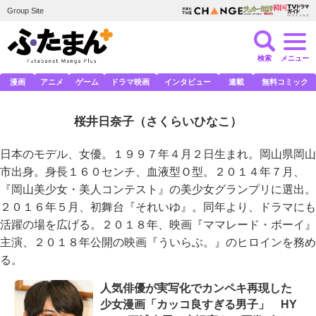
Group Site
検索
メニュー
漫画
アニメ
ゲーム
ドラマ映画
インタビュー
連載
無料コミック
桜井日奈子
（さくらいひなこ）
日本のモデル、女優。１９９７年４月２日生まれ。岡山県岡山
市出身。身長１６０センチ、血液型Ｏ型。２０１４年７月、
『岡山美少女・美人コンテスト』の美少女グランプリに選出。
２０１６年５月、初舞台『それいゆ』。同年より、ドラマにも
活躍の場を広げる。２０１８年、映画『ママレード・ボーイ』
主演、２０１８年公開の映画『ういらぶ。』のヒロインを務め
る。
人気俳優が実写化でカンペキ再現した
少女漫画「カッコ良すぎる男子」 HY