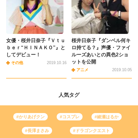
女優・桜井日奈子『Ｖｔｕ
桜井日奈子『ダンベル何キ
ｂｅｒ“ＨＩＮＡＫＯ”』と
ロ持てる？』声優・ファイ
してデビュー！
ルーズあいとの異色2ショ
ットを公開
その他
2019.10.16
アニメ
2019.10.05
人気タグ
#かりあげクン
#コスプレ
#綾瀬はるか
#長澤まさみ
#ドラゴンクエスト