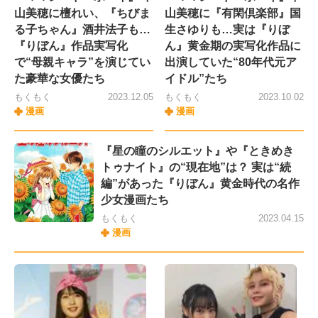
山美穂に檀れい、『ちびま
山美穂に『有閑倶楽部』国
る子ちゃん』酒井法子も…
生さゆりも…実は『りぼ
『りぼん』作品実写化
ん』黄金期の実写化作品に
で“母親キャラ”を演じてい
出演していた“80年代元ア
た豪華な女優たち
イドル”たち
もくもく
2023.12.05
もくもく
2023.10.02
漫画
漫画
『星の瞳のシルエット』や『ときめき
トゥナイト』の“現在地”は？ 実は“続
編”があった『りぼん』黄金時代の名作
少女漫画たち
もくもく
2023.04.15
漫画