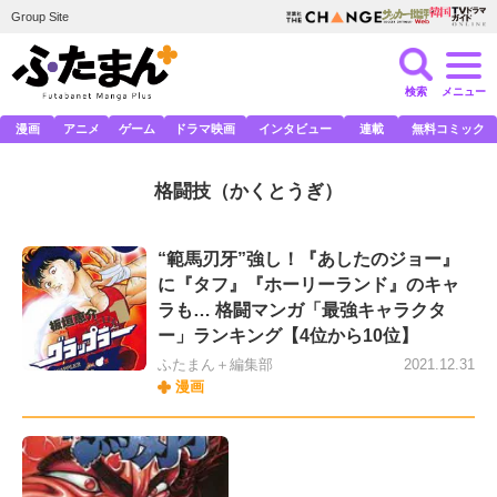
Group Site
検索
メニュー
漫画
アニメ
ゲーム
ドラマ映画
インタビュー
連載
無料コミック
格闘技
（かくとうぎ）
“範馬刃牙”強し！『あしたのジョー』
に『タフ』『ホーリーランド』のキャ
ラも… 格闘マンガ「最強キャラクタ
ー」ランキング【4位から10位】
ふたまん＋編集部
2021.12.31
漫画