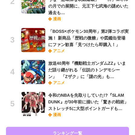
の月での展開に、元王下七武海の謎めいた
過去も…
漫画
「BOSS×ポケモン30周年」第2弾コラボ実
施！ 新商品「歴戦の微糖」や図鑑缶登場
にファン歓喜「見つけたら即購入！」
アニメ
放送40周年『機動戦士ガンダムZZ』いま
だ語り継がれる「伝説のトンデモシー
ン」 「Zザク」に「謎の光」も…
アニメ
令和のNBAを先取りしていた!?『SLAM
DUNK』が30年前に描いた「驚きの戦術」
ストレッチ5に大型ポイントガードも…
漫画
ランキング一覧