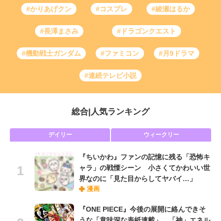
#かりあげクン
#コスプレ
#綾瀬はるか
#長澤まさみ
#ドラゴンクエスト
#機動戦士ガンダム
#ファミコン
#月9ドラマ
#連続テレビ小説
総合
|
人気ランキング
デイリー
ウィークリー
『ちいかわ』ファンの記憶に残る「恐怖キ
ャラ」の戦慄シーン 小さくてかわいい世
界なのに「見た目からしてヤバイ…」
漫画
『ONE PIECE』今後の展開に絡んできそ
うな「意味深な表紙連載」 「神」エネル