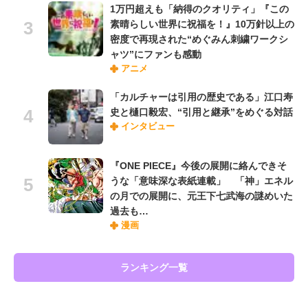
1万円超えも「納得のクオリティ」『この
素晴らしい世界に祝福を！』10万針以上の
密度で再現された“めぐみん刺繍ワークシ
ャツ”にファンも感動
アニメ
「カルチャーは引用の歴史である」江口寿
史と樋口毅宏、“引用と継承”をめぐる対話
インタビュー
『ONE PIECE』今後の展開に絡んできそ
うな「意味深な表紙連載」 「神」エネル
の月での展開に、元王下七武海の謎めいた
過去も…
漫画
ランキング一覧