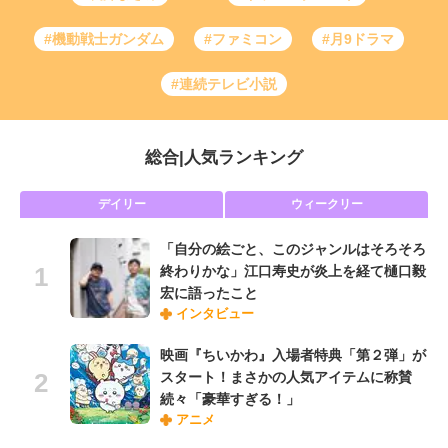
#機動戦士ガンダム
#ファミコン
#月9ドラマ
#連続テレビ小説
総合
|
人気ランキング
デイリー
ウィークリー
「自分の絵ごと、このジャンルはそろそろ
終わりかな」江口寿史が炎上を経て樋口毅
宏に語ったこと
インタビュー
映画『ちいかわ』入場者特典「第２弾」が
スタート！まさかの人気アイテムに称賛
続々「豪華すぎる！」
アニメ