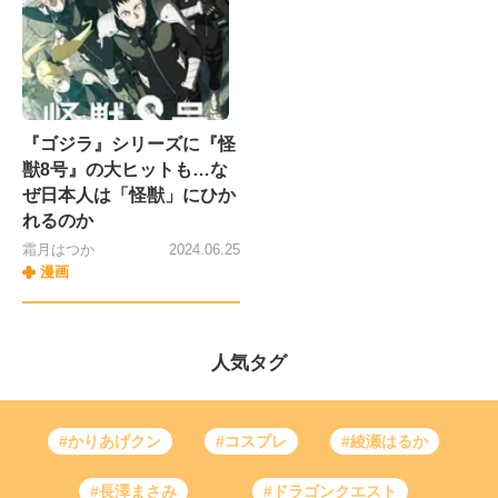
『ゴジラ』シリーズに『怪
獣8号』の大ヒットも…な
ぜ日本人は「怪獣」にひか
れるのか
霜月はつか
2024.06.25
漫画
人気タグ
#かりあげクン
#コスプレ
#綾瀬はるか
#長澤まさみ
#ドラゴンクエスト