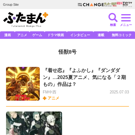
Group Site
検索
メニュー
漫画
アニメ
ゲーム
ドラマ映画
インタビュー
連載
無料コミック
怪獣8号
『着せ恋』『よふかし』『ダンダダ
ン』…2025夏アニメ、気になる「２期
もの」作品は？
FM中西
2025.07.03
アニメ