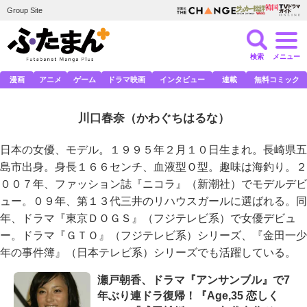
Group Site
検索
メニュー
漫画
アニメ
ゲーム
ドラマ映画
インタビュー
連載
無料コミック
川口春奈
（かわぐちはるな）
日本の女優、モデル。１９９５年２月１０日生まれ。長崎県五
島市出身。身長１６６センチ、血液型Ｏ型。趣味は海釣り。２
００７年、ファッション誌『ニコラ』（新潮社）でモデルデビ
ュー。０９年、第１３代三井のリハウスガールに選ばれる。同
年、ドラマ『東京ＤＯＧＳ』（フジテレビ系）で女優デビュ
ー。ドラマ『ＧＴＯ』（フジテレビ系）シリーズ、『金田一少
年の事件簿』（日本テレビ系）シリーズでも活躍している。
瀬戸朝香、ドラマ『アンサンブル』で7
年ぶり連ドラ復帰！『Age,35 恋しく