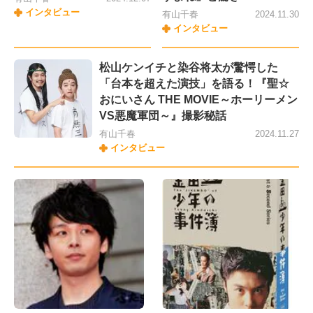
インタビュー
有山千春
2024.11.30
インタビュー
松山ケンイチと染谷将太が驚愕した
「台本を超えた演技」を語る！『聖☆
おにいさん THE MOVIE～ホーリーメン
VS悪魔軍団～』撮影秘話
有山千春
2024.11.27
インタビュー