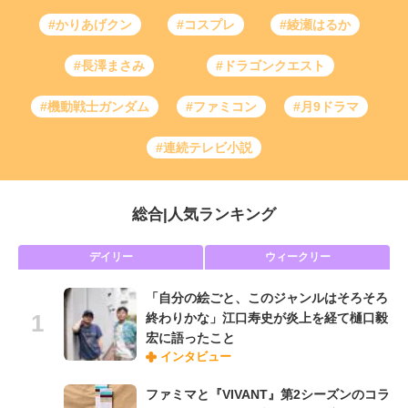
#かりあげクン
#コスプレ
#綾瀬はるか
#長澤まさみ
#ドラゴンクエスト
#機動戦士ガンダム
#ファミコン
#月9ドラマ
#連続テレビ小説
総合
|
人気ランキング
デイリー
ウィークリー
「自分の絵ごと、このジャンルはそろそろ
終わりかな」江口寿史が炎上を経て樋口毅
宏に語ったこと
インタビュー
ファミマと『VIVANT』第2シーズンのコラ