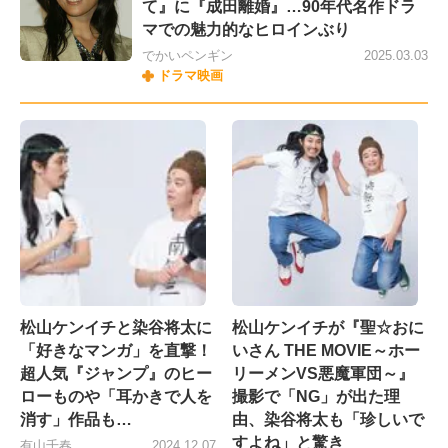
て』に『成田離婚』…90年代名作ドラ
マでの魅力的なヒロインぶり
でかいペンギン
2025.03.03
ドラマ映画
松山ケンイチと染谷将太に
松山ケンイチが『聖☆おに
「好きなマンガ」を直撃！
いさん THE MOVIE～ホー
超人気『ジャンプ』のヒー
リーメンVS悪魔軍団～』
ローものや「耳かきで人を
撮影で「NG」が出た理
消す」作品も…
由、染谷将太も「珍しいで
すよね」と驚き
有山千春
2024.12.07