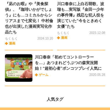
『凪のお暇』や『美食探
川口春奈に上白石萌歌、波
偵』、『珈琲いかがでしょ
瑠も…実写版『金田一少年
う』にも…コミカルからシ
の事件簿』残忍な犯人役を
リアスまで七変化！ 中村倫
演じていた“今をときめく
也が出演した漫画実写化作
女優”たち
品たち
もくもく
2023.12.08
漫画
もくもく
2024.10.20
漫画
川口春奈「初めてコントローラー
を…」あつまれどうぶつの森実況開
始！“超初心者”ポンコツプレイ人気に
ゲーム
2020.05.28
人気タグ