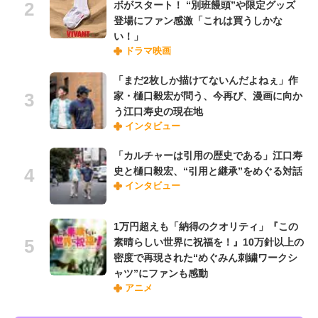
ボがスタート！ “別班饅頭”や限定グッズ
登場にファン感激「これは買うしかな
い！」
ドラマ映画
「まだ2枚しか描けてないんだよねぇ」作
家・樋口毅宏が問う、今再び、漫画に向か
う江口寿史の現在地
インタビュー
「カルチャーは引用の歴史である」江口寿
史と樋口毅宏、“引用と継承”をめぐる対話
インタビュー
1万円超えも「納得のクオリティ」『この
素晴らしい世界に祝福を！』10万針以上の
密度で再現された“めぐみん刺繍ワークシ
ャツ”にファンも感動
アニメ