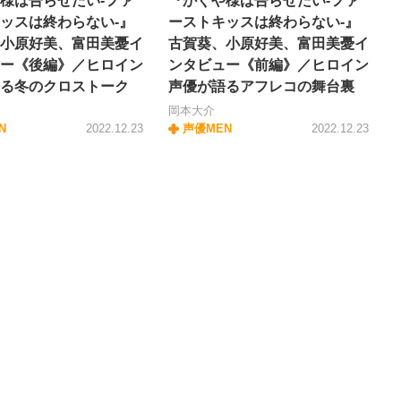
様は告らせたい-ファ
『かぐや様は告らせたい-ファ
ッスは終わらない-』
ーストキッスは終わらない-』
小原好美、富田美憂イ
古賀葵、小原好美、富田美憂イ
ー《後編》／ヒロイン
ンタビュー《前編》／ヒロイン
る冬のクロストーク
声優が語るアフレコの舞台裏
岡本大介
N
2022.12.23
声優MEN
2022.12.23