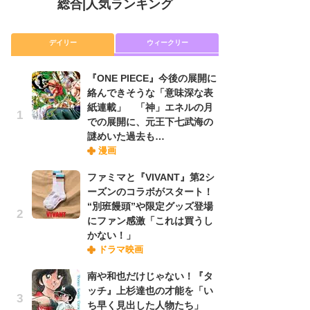
総合
|
人気ランキング
デイリー
ウィークリー
『ONE PIECE』今後の展開に
放
絡んできそうな「意味深な表
ム
紙連載」 「神」エネルの月
「
での展開に、元王下七武海の
「
謎めいた過去も…
漫画
木
ファミマと『VIVANT』第2シ
シ
ーズンのコラボがスタート！
「
“別班饅頭”や限定グッズ登場
ル
にファン感激「これは買うし
ム
かない！」
さ
ドラマ映画
ス
南や和也だけじゃない！『タ
ッチ』上杉達也の才能を「い
舞
ち早く見出した人物たち」
編