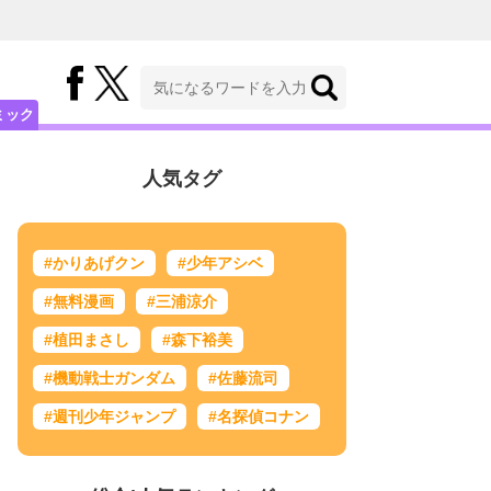
ミック
人気タグ
#かりあげクン
#少年アシベ
#無料漫画
#三浦涼介
#植田まさし
#森下裕美
#機動戦士ガンダム
#佐藤流司
#週刊少年ジャンプ
#名探偵コナン