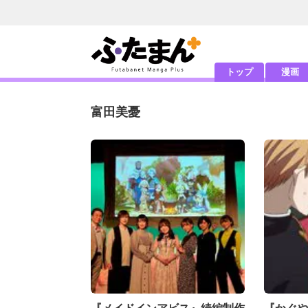
トップ
漫画
富田美憂