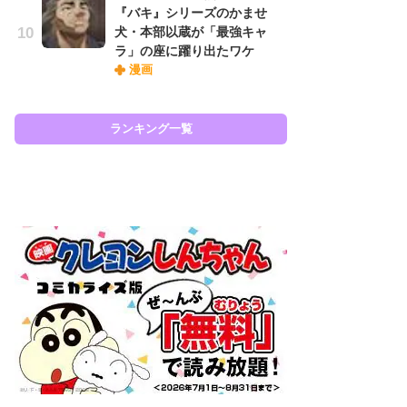
『バキ』シリーズのかませ
『O
犬・本部以蔵が「最強キャ
絡
ラ」の座に躍り出たワケ
紙
漫画
で
謎
ランキング一覧
ラン