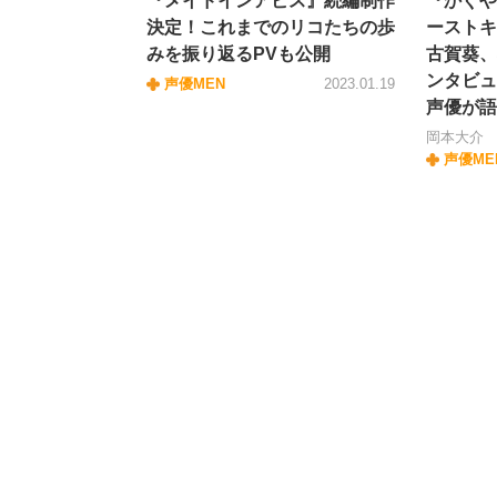
『メイドインアビス』続編制作
『かぐや
決定！これまでのリコたちの歩
ーストキ
みを振り返るPVも公開
古賀葵、
ンタビュ
声優MEN
2023.01.19
声優が語
岡本大介
声優ME