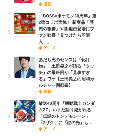
漫画
禁
「
「BOSS×ポケモン30周年」第
連
2弾コラボ実施！ 新商品「歴
戦の微糖」や図鑑缶登場にフ
ァン歓喜「見つけたら即購
【
入！」
ー
アニメ
完
ー
あだち充のセンスは「化け
物」、土田晃之が語る『タッ
チ』の最終回が「見事すぎ
ナ
る」ワケ【土田晃之の昭和カ
リ
ルチャー回顧録】
イ
連載
味
フ
放送40周年『機動戦士ガンダ
ち
ムZZ』いまだ語り継がれる
「伝説のトンデモシーン」
「Zザク」に「謎の光」も…
劇
アニメ
け
「