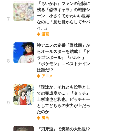
『ちいかわ』ファンの記憶に
れ
残る「恐怖キャラ」の戦慄シ
ーン 小さくてかわいい世界
なのに「見た目からしてヤバ
令
イ…」
た!
漫画
前
ト
神アニメの定番「野球回」か
ド
らオールスターを結成！『ド
ラゴンボール』『ハルヒ』
『ポケモン』…ベストナイン
「
は誰だ!?
決
アニメ
場
別
「球速か、それとも投手とし
ての完成度か…」『タッチ』
上杉達也と和也、ピッチャー
『
としてどちらの実力が上だっ
に
たのか
が
漫画
実
『刃牙道』で突然の大出世!?