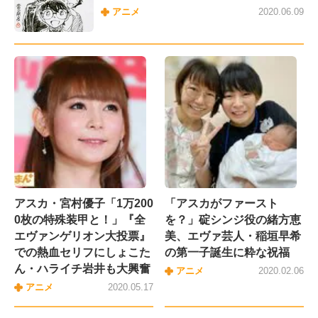
アニメ
2020.06.09
アスカ・宮村優子「1万200
「アスカがファースト
0枚の特殊装甲と！」『全
を？」碇シンジ役の緒方恵
エヴァンゲリオン大投票』
美、エヴァ芸人・稲垣早希
での熱血セリフにしょこた
の第一子誕生に粋な祝福
ん・ハライチ岩井も大興奮
アニメ
2020.02.06
アニメ
2020.05.17