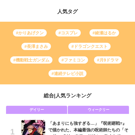
人気タグ
#かりあげクン
#コスプレ
#綾瀬はるか
#長澤まさみ
#ドラゴンクエスト
#機動戦士ガンダム
#ファミコン
#月9ドラマ
#連続テレビ小説
総合
|
人気ランキング
デイリー
ウィークリー
「あまりにも強すぎる…」『呪術廻戦≡』
で描かれた、本編最強の呪術師たちの「そ