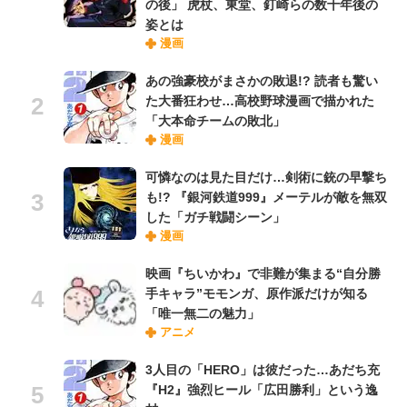
の後」 虎杖、東堂、釘崎らの数十年後の
姿とは
漫画
あの強豪校がまさかの敗退!? 読者も驚い
た大番狂わせ…高校野球漫画で描かれた
「大本命チームの敗北」
漫画
可憐なのは見た目だけ…剣術に銃の早撃ち
も!? 『銀河鉄道999』メーテルが敵を無双
した「ガチ戦闘シーン」
漫画
映画『ちいかわ』で非難が集まる“自分勝
手キャラ”モモンガ、原作派だけが知る
「唯一無二の魅力」
アニメ
3人目の「HERO」は彼だった…あだち充
『H2』強烈ヒール「広田勝利」という逸