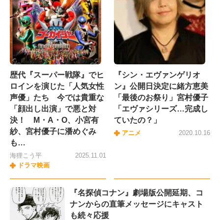
歴代『スーパー戦隊』でヒ
『シン・エヴァンゲリオ
ロインを演じた「人気女性
ン』公開日決定に緒方恵美
声優」たち 今では貴重な
「最後のお祭り」宮村優子
「顔出し出演」で悪と対
「エヴァシリーズ…完成し
決！ M・A・O、小宮有
ていたの？」
紗、宮村優子に潘めぐみ
アニメ
2020.10.16
も…
海狸こう平
2025.11.01
ドラマ映画
『名探偵コナン』劇場版公開延期、コ
ナンからの直筆メッセージにキャスト
も続々応援