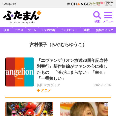
Group Site
検索
メニュー
漫画
アニメ
ゲーム
ドラマ映画
インタビュー
連載
無料コミック
宮村優子
（みやむらゆうこ）
『エヴァンゲリオン放送30周年記念特
別興行』新作短編がファンの心に残し
たもの 「涙が止まらない」「幸せ」
「一番嬉しい」
折田マカダミア
2026.03.16
アニメ