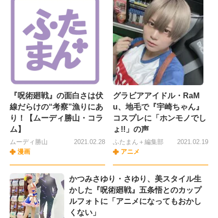
『呪術廻戦』の面白さは伏
グラビアアイドル・RaM
線だらけの“考察”漁りにあ
u、地毛で『宇崎ちゃん』
り！【ムーディ勝山・コラ
コスプレに「ホンモノでし
ム】
ょ!!」の声
ムーディ勝山
2021.02.28
ふたまん＋編集部
2021.02.19
漫画
アニメ
かつみさゆり・さゆり、美スタイル生
かした『呪術廻戦』五条悟とのカップ
ルフォトに「アニメになってもおかし
くない」