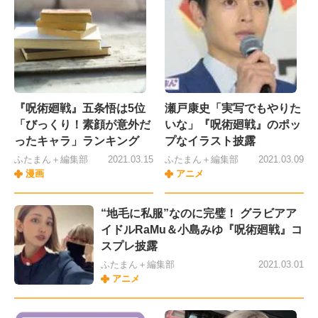
『呪術廻戦』五条悟は5位
瀬戸康史「実写でもやりた
「びっくり！素顔が意外だ
いな」『呪術廻戦』のポッ
ったキャラ」ランキング
プなイラスト披露
ふたまん＋編集部
2021.03.15
ふたまん＋編集部
2021.03.09
漫画
アニメ
“地毛に私服”なのに完璧！ グラビアア
イドルRaMu＆小島みゆ『呪術廻戦』コ
スプレ披露
ふたまん＋編集部
2021.03.01
アニメ