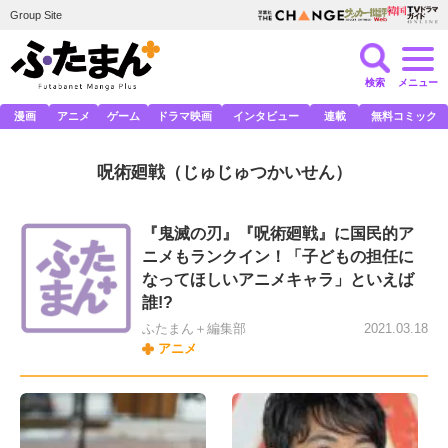
Group Site
検索
メニュー
漫画
アニメ
ゲーム
ドラマ映画
インタビュー
連載
無料コミック
呪術廻戦
（じゅじゅつかいせん）
『鬼滅の刃』『呪術廻戦』に国民的ア
ニメもランクイン！「子どもの担任に
なってほしいアニメキャラ」といえば
誰!?
ふたまん＋編集部
2021.03.18
アニメ