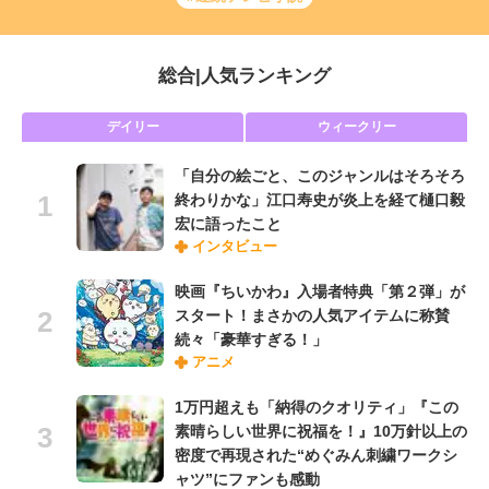
総合
|
人気ランキング
デイリー
ウィークリー
「自分の絵ごと、このジャンルはそろそろ
終わりかな」江口寿史が炎上を経て樋口毅
宏に語ったこと
インタビュー
映画『ちいかわ』入場者特典「第２弾」が
スタート！まさかの人気アイテムに称賛
続々「豪華すぎる！」
アニメ
1万円超えも「納得のクオリティ」『この
素晴らしい世界に祝福を！』10万針以上の
密度で再現された“めぐみん刺繍ワークシ
ャツ”にファンも感動