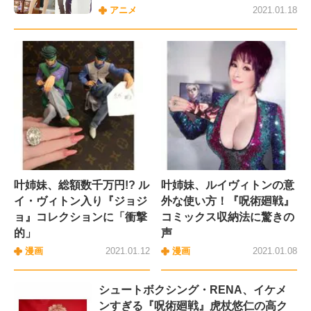
アニメ
2021.01.18
叶姉妹、総額数千万円!? ル
叶姉妹、ルイヴィトンの意
イ・ヴィトン入り『ジョジ
外な使い方！『呪術廻戦』
ョ』コレクションに「衝撃
コミックス収納法に驚きの
的」
声
漫画
2021.01.12
漫画
2021.01.08
シュートボクシング・RENA、イケメ
ンすぎる『呪術廻戦』虎杖悠仁の高ク