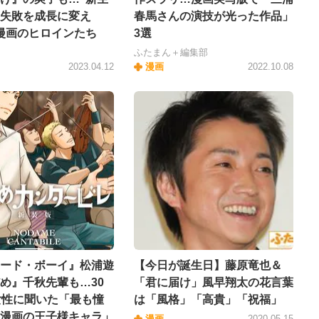
失敗を成長に変え
春馬さんの演技が光った作品」
漫画のヒロインたち
3選
ふたまん＋編集部
2023.04.12
漫画
2022.10.08
ード・ボーイ』松浦遊
【今日が誕生日】藤原竜也＆
め』千秋先輩も…30
「君に届け」風早翔太の花言葉
女性に聞いた「最も憧
は「風格」「高貴」「祝福」
漫画の王子様キャラ」
漫画
2020.05.15