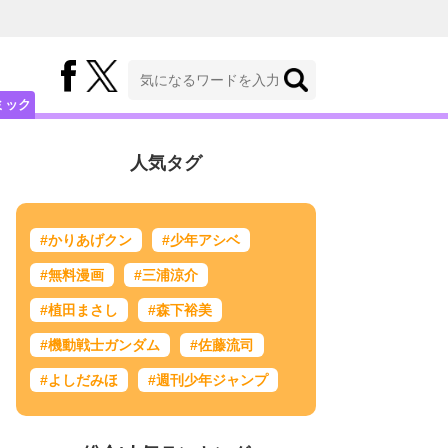
ミック
人気タグ
#かりあげクン
#少年アシベ
#無料漫画
#三浦涼介
#植田まさし
#森下裕美
#機動戦士ガンダム
#佐藤流司
#よしだみほ
#週刊少年ジャンプ