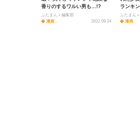
香りのするワルい男も…!?
ランキン
ふたまん＋編集部
ふたまん
漫画
2022.09.24
漫画