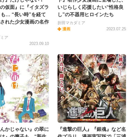
の仮面』に『イタズラ
いじらしく応援したい“性格良
』も… “長い時”を経て
し”の不器用ヒロインたち
された少女漫画の名作
折田マカダミア
漫画
2023.07.25
ダミア
2023.09.10
んかじゃない』の翠に
『進撃の巨人』『銀魂』など名
け』の爽子も…“新生
作ズラリ…漫画実写版で「三浦