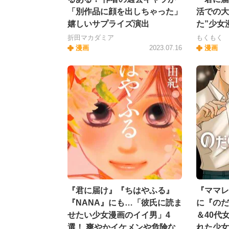
「別作品に顔を出しちゃった」
活での大
嬉しいサプライズ演出
た”少女
折田マカダミア
もくもく
漫画
2023.07.16
漫画
『君に届け』『ちはやふる』
『ママレ
『NANA』にも…「彼氏に読ま
に『のだ
せたい少女漫画のイイ男」4
＆40代
選！ 爽やかイケメンや危険な
れた少女