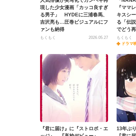
人気俳優が実写化でカンペキ再
『NAN
現した少女漫画「カッコ良すぎ
『ママレ
る男子」 HYDEに三浦春馬、
キスシー
吉沢亮も…圧巻ビジュアルにフ
る「伝説
ァンも納得
でどう再
もくもく
2026.05.27
もくもく
ドラマ
『君に届け』に『ストロボ・エ
13年ぶり
ッジ』、『高校デビュー』
『君に届