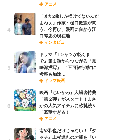
アニメ
禁
「
「まだ2枚しか描けてないんだ
連
よねぇ」作家・樋口毅宏が問
う、今再び、漫画に向かう江
口寿史の現在地
「
インタビュー
ル
口
ドラマ『Tシャツが乾くま
に
で』第１話からつながる「意
味深描写」 “不可解行動”に
考察も加速…
【
ドラマ映画
ー
完
映画『ちいかわ』入場者特典
ー
「第２弾」がスタート！まさ
かの人気アイテムに称賛続々
「豪華すぎる！」
フ
アニメ
ー
“
南や和也だけじゃない！『タ
に
ッチ』上杉達也の才能を「い
か