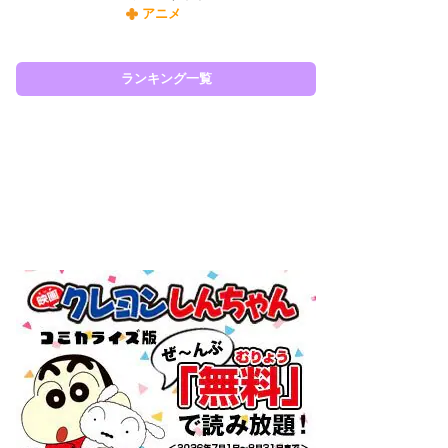
アニメ
令
た!
前
ランキング一覧
ト
ド
ラン