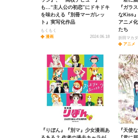
も…“主人公の初恋”にドキドキ
『ガラス
を味わえる『別冊マーガレッ
なKiss
ト』実写化作品
アニメ化
たち
もくもく
漫画
2024.06.18
折田マカ
アニメ
『りぼん』『別マ』少女漫画あ
『天使な
るある？ 作者の過去キャラが
『君に届