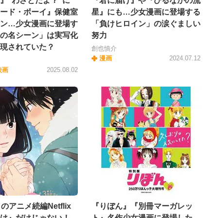
A』“わざとだよ？”に
『君に届け』や『ひるなかの流
ード・ボーイ』保健室
星』にも…少女漫画に登場する
ン…少女漫画に登場す
「負けヒロイン」の涙ぐましい
の名シーン」は実写化
努力
現されていた？
創也慎介
漫画
2024.07.12
映画
2025.08.02
のアニメ続編Netflix
『りぼん』『別冊マーガレッ
け』だけじゃない！
ト』名作少女漫画に登場した、