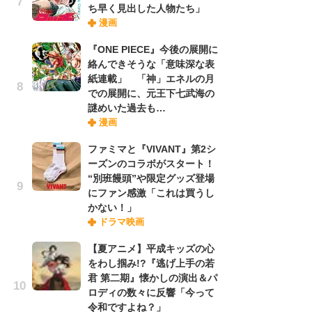
ち早く見出した人物たち」
漫画
『O
『ONE PIECE』今後の展開に
絡
絡んできそうな「意味深な表
紙
紙連載」 「神」エネルの月
で
での展開に、元王下七武海の
謎
謎めいた過去も…
漫画
劇
ファミマと『VIVANT』第2シ
け
ーズンのコラボがスタート！
「
“別班饅頭”や限定グッズ登場
れ
にファン感激「これは買うし
かない！」
ドラマ映画
ナ
リ
【夏アニメ】平成キッズの心
イ
をわし掴み!?『逃げ上手の若
味
君 第二期』懐かしの演出＆パ
フ
ロディの数々に反響「今って
ち
令和ですよね？」