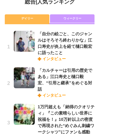
総合
|
人気ランキング
デイリー
ウィークリー
「自分の絵ごと、このジャン
放
ルはそろそろ終わりかな」江
ム
口寿史が炎上を経て樋口毅宏
「
に語ったこと
「
インタビュー
「カルチャーは引用の歴史で
木
ある」江口寿史と樋口毅
シ
宏、“引用と継承”をめぐる対
「
話
ル
インタビュー
ム
さ
1万円超えも「納得のクオリテ
ス
ィ」『この素晴らしい世界に
祝福を！』10万針以上の密度
で再現された“めぐみん刺繍ワ
舞
ークシャツ”にファンも感動
編