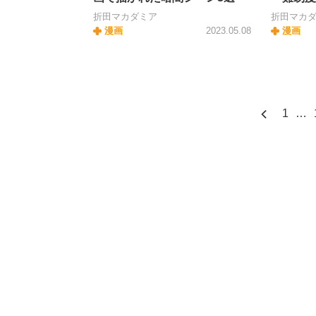
折田マカダミア
折田マカ
漫画
2023.05.08
漫画
1
…