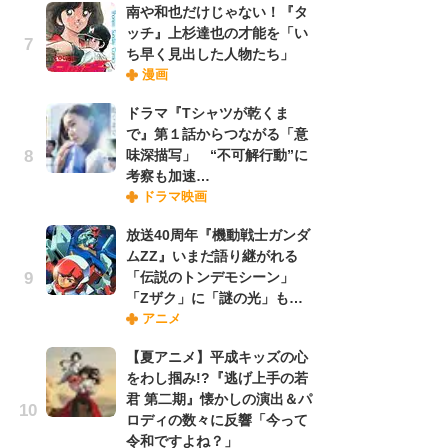
南や和也だけじゃない！『タ
ッチ』上杉達也の才能を「い
ち早く見出した人物たち」
『O
漫画
絡
紙
ドラマ『Tシャツが乾くま
で
で』第１話からつながる「意
謎
味深描写」 “不可解行動”に
考察も加速…
ドラマ映画
劇
け
放送40周年『機動戦士ガンダ
「
ムZZ』いまだ語り継がれる
れ
「伝説のトンデモシーン」
「Zザク」に「謎の光」も…
アニメ
ナ
リ
【夏アニメ】平成キッズの心
イ
をわし掴み!?『逃げ上手の若
味
君 第二期』懐かしの演出＆パ
フ
ロディの数々に反響「今って
ち
令和ですよね？」