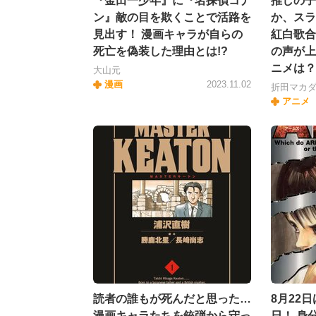
『金田一少年』に『名探偵コナ
推しの子
ン』敵の目を欺くことで活路を
か、スラ
見出す！ 漫画キャラが自らの
紅白歌合
死亡を偽装した理由とは!?
の声が上
ニメは？
大山元
漫画
2023.11.02
折田マカ
アニメ
読者の誰もが死んだと思った…
8月22
漫画キャラたちを銃弾から守っ
日！ 身