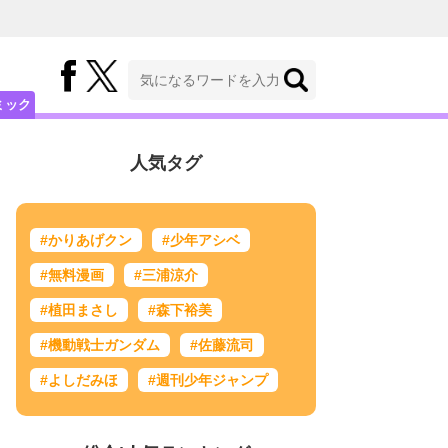
ミック
人気タグ
#かりあげクン
#少年アシベ
#無料漫画
#三浦涼介
#植田まさし
#森下裕美
#機動戦士ガンダム
#佐藤流司
#よしだみほ
#週刊少年ジャンプ