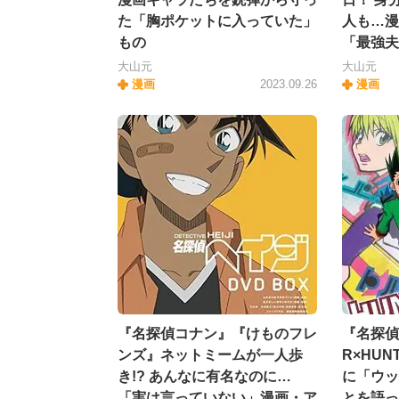
た「胸ポケットに入っていた」
人も…漫
もの
「最強夫
大山元
大山元
漫画
2023.09.26
漫画
『名探偵コナン』『けものフレ
『名探偵
ンズ』ネットミームが一人歩
R×HU
き!? あんなに有名なのに…
に「ウッ
「実は言っていない」漫画・ア
とを語っ