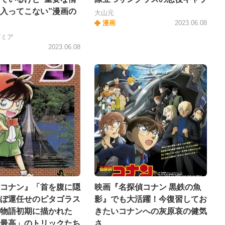
入ってこない”漫画の
大山元
漫画
2023.06.08
ダミア
2023.06.08
コナン』「首を腹に隠
映画『名探偵コナン 黒鉄の魚
ぼ運任せのピタゴラス
影』でも大活躍！今復習してお
物語初期に描かれた
きたいコナンへの灰原哀の健気
最高」のトリックたち
さ