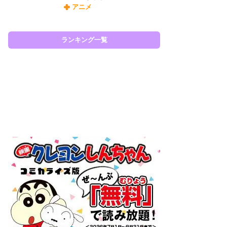
アニメ
令
た!
前
ランキング一覧
ト
ド
ラン