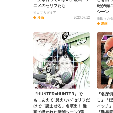
ニメのセリフたち
報が頭に
シーン
折田マカダミア
漫画
2023.07.12
折田マカ
漫画
『HUNTER×HUNTER』で
『名探偵
も…あえて“見えない”セリフだ
し」「ほ
けで「読ませる」名演出！ 漫
イッチ」
画で描かれた暗闇シーン3選
「難易度