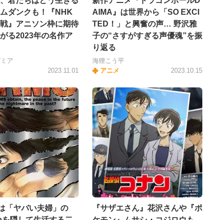
、君たちはどう生きる
新作アニメ『ドラゴンボールD
ムダンクも！『NHK
AIMA』は世界から「SO EXCI
戦』アニソン枠に期待
TED！」と興奮の声… 野沢雅
がる2023年の名作ア
子の“さすがすぎる声優魂”を振
り返る
ダミア
海狸こう平
2023.11.01
アニメ
2023.10.15
日は「ヤバい夫婦」の
『サザエさん』花沢さんや『ポ
分を隠して生活する二
ケモン』ムサシ・コジロウも…