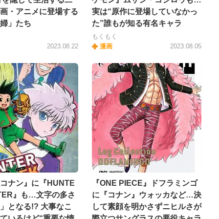
画・アニメに登場する
実は“原作に登場していなかっ
婦」たち
た”誰もが知る有名キャラ
もくもく
2023.08.22
漫画
2023.08.05
コナン』に『HUNTE
『ONE PIECE』ドフラミンゴ
NTER』も…文字の多さ
に『コナン』ウォッカなど…決
」となる!? 大事なこ
して素顔を明かさずニヒルさが
ているけど“重要な情
際立つサングラスの悪役キャラ