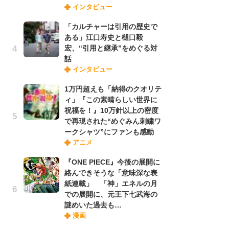
インタビュー
禁
「
「カルチャーは引用の歴史で
連
ある」江口寿史と樋口毅
宏、“引用と継承”をめぐる対
話
「
インタビュー
ル
口
1万円超えも「納得のクオリテ
に
ィ」『この素晴らしい世界に
祝福を！』10万針以上の密度
で再現された“めぐみん刺繍ワ
【
ークシャツ”にファンも感動
ー
アニメ
完
ー
『ONE PIECE』今後の展開に
絡んできそうな「意味深な表
紙連載」 「神」エネルの月
フ
での展開に、元王下七武海の
ー
謎めいた過去も…
“
漫画
に
か