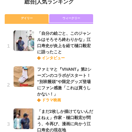
総合
|
人気ランキング
デイリー
ウィークリー
「自分の絵ごと、このジャン
放
ルはそろそろ終わりかな」江
ム
口寿史が炎上を経て樋口毅宏
「
に語ったこと
「
インタビュー
ファミマと『VIVANT』第2シ
木
ーズンのコラボがスタート！
シ
“別班饅頭”や限定グッズ登場
「
にファン感激「これは買うし
ル
かない！」
ム
ドラマ映画
さ
ス
「まだ2枚しか描けてないんだ
よねぇ」作家・樋口毅宏が問
う、今再び、漫画に向かう江
舞
口寿史の現在地
編