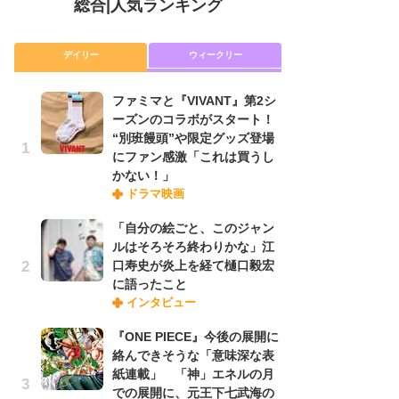
総合
|
人気ランキング
デイリー
ウィークリー
ファミマと『VIVANT』第2シ
放
ーズンのコラボがスタート！
ム
“別班饅頭”や限定グッズ登場
「
にファン感激「これは買うし
「
かない！」
ドラマ映画
木
「自分の絵ごと、このジャン
シ
ルはそろそろ終わりかな」江
「
口寿史が炎上を経て樋口毅宏
ル
に語ったこと
ム
インタビュー
さ
ス
『ONE PIECE』今後の展開に
絡んできそうな「意味深な表
紙連載」 「神」エネルの月
舞
での展開に、元王下七武海の
編