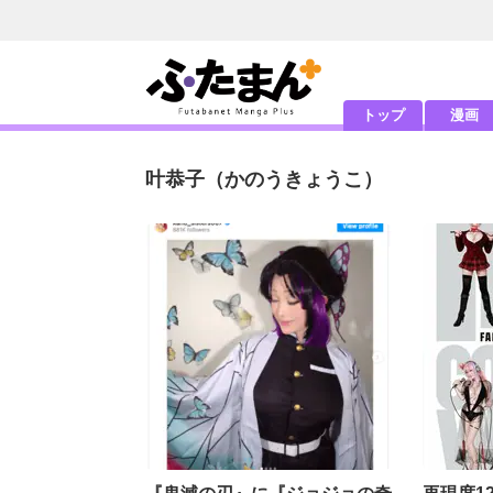
トップ
漫画
叶恭子
（かのうきょうこ）