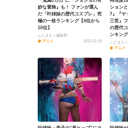
『鬼滅の刃』に『ジョジョの奇
再現度1
妙な冒険』も！ ファンが選ん
ションと
だ「叶姉妹の歴代コスプレ」究
7』『ヤ
極の一枚ランキング【4位から
三世』フ
10位】
の歴代コ
ンキング
ふたまん＋編集部
アニメ
2022.02.18
ふたまん
アニメ
叶姉妹・恭子の“美ヒップ”にク
叶姉妹が