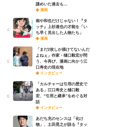
謎めいた過去も…
禁
漫画
「
連
南や和也だけじゃない！『タ
ッチ』上杉達也の才能を「い
ち早く見出した人物たち」
【
漫画
ー
完
「まだ2枚しか描けてないんだ
ー
よねぇ」作家・樋口毅宏が問
う、今再び、漫画に向かう江
口寿史の現在地
ナ
インタビュー
リ
イ
「カルチャーは引用の歴史で
味
ある」江口寿史と樋口毅
フ
宏、“引用と継承”をめぐる対
ち
話
インタビュー
劇
あだち充のセンスは「化け
け
物」、土田晃之が語る『タッ
「