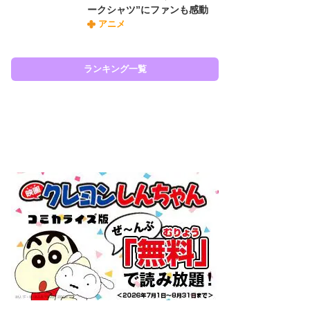
ークシャツ”にファンも感動
『O
アニメ
絡
紙
で
謎
ランキング一覧
ラン