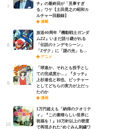
チ』の最終回が「見事すぎ
れ
る」ワケ【土田晃之の昭和カ
ルチャー回顧録】
連載
令
た!
放送40周年『機動戦士ガンダ
前
ムZZ』いまだ語り継がれる
ト
「伝説のトンデモシーン」
ド
「Zザク」に「謎の光」も…
アニメ
「
「球速か、それとも投手とし
決
ての完成度か…」『タッチ』
場
上杉達也と和也、ピッチャー
別
としてどちらの実力が上だっ
たのか
漫画
『
に
1万円超えも「納得のクオリテ
が
ィ」『この素晴らしい世界に
実
祝福を！』10万針以上の密度
で再現された“めぐみん刺繍ワ