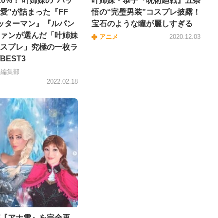
20%！ 叶姉妹の“パッ
叶姉妹・恭子『呪術廻戦』五条
愛”が詰まった『FF
悟の“完璧男装”コスプレ披露！
ッターマン』『ルパン
宝石のような瞳が麗しすぎる
ァンが選んだ「叶姉妹
アニメ
2020.12.03
スプレ」究極の一枚ラ
BEST3
＋編集部
2022.02.18
『アナ雪』を完全再