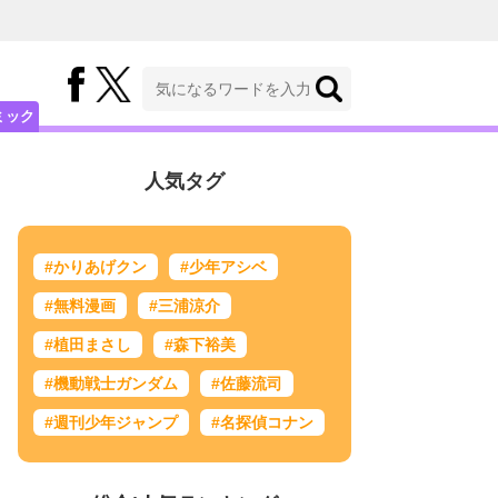
ミック
人気タグ
#かりあげクン
#少年アシベ
#無料漫画
#三浦涼介
#植田まさし
#森下裕美
#機動戦士ガンダム
#佐藤流司
#週刊少年ジャンプ
#名探偵コナン