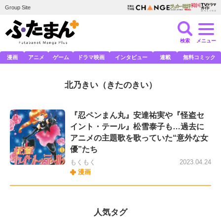
Group Site
検索
メニュー
漫画
アニメ
ゲーム
ドラマ映画
インタビュー
連載
無料コミック
北乃きい
（きたのきい）
『忍ペンまん丸』安達祐実や『怪盗セ
イント・テール』松雪泰子も…過去に
アニメの主題歌を歌っていた“意外な女
優”たち
もくもく
2023.04.24
漫画
人気タグ