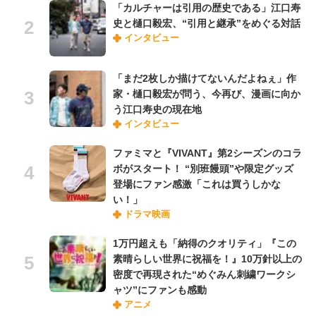
「カルチャーは引用の歴史である」江口寿
史と樋口毅宏、“引用と継承”をめぐる対話
インタビュー
「まだ2枚しか描けてないんだよねぇ」作
家・樋口毅宏が問う、今再び、漫画に向か
う江口寿史の現在地
インタビュー
ファミマと『VIVANT』第2シーズンのコラ
ボがスタート！ “別班饅頭”や限定グッズ
登場にファン感激「これは買うしかな
い！」
ドラマ映画
1万円超えも「納得のクオリティ」『この
素晴らしい世界に祝福を！』10万針以上の
密度で再現された“めぐみん刺繍ワークシ
ャツ”にファンも感動
アニメ