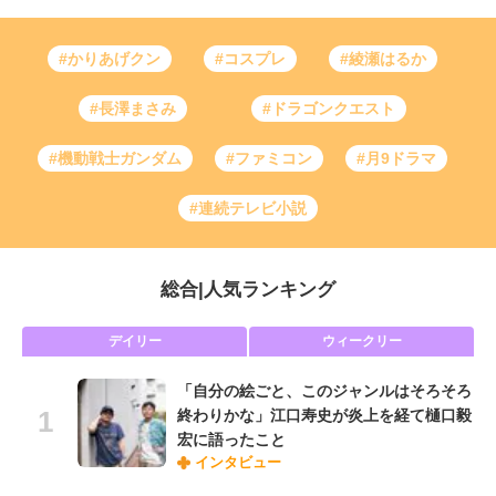
#かりあげクン
#コスプレ
#綾瀬はるか
#長澤まさみ
#ドラゴンクエスト
#機動戦士ガンダム
#ファミコン
#月9ドラマ
#連続テレビ小説
総合
|
人気ランキング
デイリー
ウィークリー
「自分の絵ごと、このジャンルはそろそろ
終わりかな」江口寿史が炎上を経て樋口毅
宏に語ったこと
インタビュー