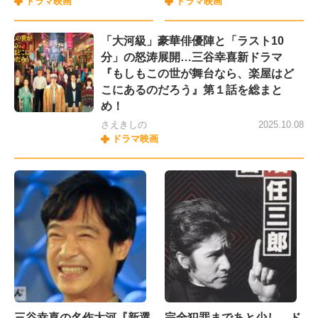
ドラマ映画
ドラマ映画
「大河級」豪華俳優陣と「ラスト10
分」の怒涛展開…三谷幸喜新ドラマ
『もしもこの世が舞台なら、楽屋はど
こにあるのだろう』第１話を総まと
め！
さえきしの
2025.10.08
ドラマ映画
三谷幸喜の名作大河『新選
完全犯罪まであと少し…ド