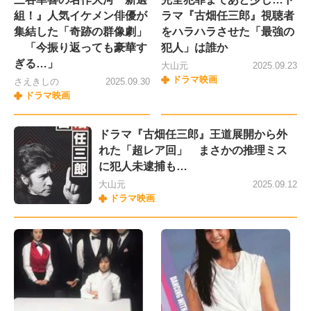
組！』人気イケメン俳優が
ラマ『古畑任三郎』視聴者
集結した「奇跡の群像劇」
をハラハラさせた「最強の
「今振り返っても豪華す
犯人」は誰か
ぎる…」
大山元
2025.09.23
ドラマ映画
さえきしの
2025.09.30
ドラマ映画
ドラマ『古畑任三郎』王道展開から外
れた「超レア回」 まさかの推理ミス
に犯人未逮捕も…
大山元
2025.09.12
ドラマ映画