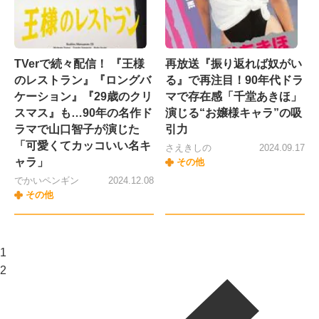
TVerで続々配信！ 『王様
再放送『振り返れば奴がい
のレストラン』『ロングバ
る』で再注目！90年代ドラ
ケーション』『29歳のクリ
マで存在感「千堂あきほ」
スマス』も…90年の名作ド
演じる“お嬢様キャラ”の吸
ラマで山口智子が演じた
引力
「可愛くてカッコいい名キ
さえきしの
2024.09.17
ャラ」
その他
でかいペンギン
2024.12.08
その他
1
2