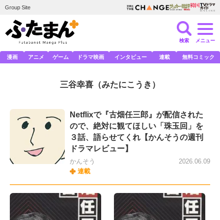
Group Site
検索
メニュー
漫画
アニメ
ゲーム
ドラマ映画
インタビュー
連載
無料コミック
三谷幸喜
（みたにこうき）
Netflixで『古畑任三郎』が配信された
ので、絶対に観てほしい「珠玉回」を
３話、語らせてくれ【かんそうの週刊
ドラマレビュー】
かんそう
2026.06.09
連載