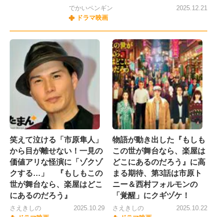
でかいペンギン
2025.12.21
ドラマ映画
笑えて泣ける「市原隼人」
物語が動き出した『もしも
から目が離せない！一見の
この世が舞台なら、楽屋は
価値アリな怪演に「ゾクゾ
どこにあるのだろう』に高
クする…」 『もしもこの
まる期待、第3話は市原ト
世が舞台なら、楽屋はどこ
ニー＆西村フォルモンの
にあるのだろう』
「覚醒」にクギヅケ！
さえきしの
2025.10.29
さえきしの
2025.10.22