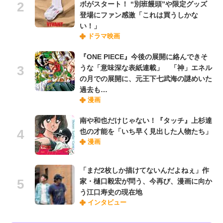
ボがスタート！ “別班饅頭”や限定グッズ
登場にファン感激「これは買うしかな
い！」
ドラマ映画
『ONE PIECE』今後の展開に絡んできそ
うな「意味深な表紙連載」 「神」エネル
の月での展開に、元王下七武海の謎めいた
過去も…
漫画
南や和也だけじゃない！『タッチ』上杉達
也の才能を「いち早く見出した人物たち」
漫画
「まだ2枚しか描けてないんだよねぇ」作
家・樋口毅宏が問う、今再び、漫画に向か
う江口寿史の現在地
インタビュー