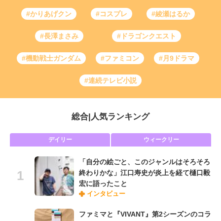
#かりあげクン
#コスプレ
#綾瀬はるか
#長澤まさみ
#ドラゴンクエスト
#機動戦士ガンダム
#ファミコン
#月9ドラマ
#連続テレビ小説
総合
|
人気ランキング
デイリー
ウィークリー
「自分の絵ごと、このジャンルはそろそろ
終わりかな」江口寿史が炎上を経て樋口毅
宏に語ったこと
インタビュー
ファミマと『VIVANT』第2シーズンのコラ