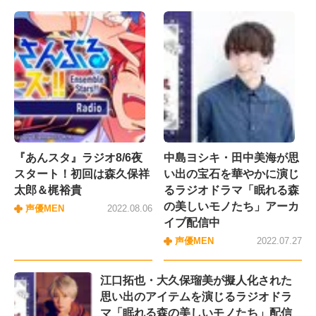
『あんスタ』ラジオ8/6夜
中島ヨシキ・田中美海が思
スタート！初回は森久保祥
い出の宝石を華やかに演じ
太郎＆梶裕貴
るラジオドラマ「眠れる森
の美しいモノたち」アーカ
声優MEN
2022.08.06
イブ配信中
声優MEN
2022.07.27
江口拓也・大久保瑠美が擬人化された
思い出のアイテムを演じるラジオドラ
マ「眠れる森の美しいモノたち」配信