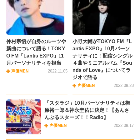
仲村宗悟が自身のルーツや
小野大輔がTOKYO FM『L
新曲について語る！TOKY
antis EXPO』10月パーソ
O FM「Lantis EXPO」11
ナリティに！配信シングル
月パーソナリティを担当
４曲やミニアルバム『Sou
nds of Love』についてラ
声優MEN
2022.11.05
ジオで語る
声優MEN
2022.09.28
「スタラジ」10月パーソナリティは梅
原裕一郎＆神永圭佑に決定！【あんさ
んぶるスターズ！！Radio】
声優MEN
2022.09.17