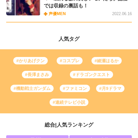
では収録の裏話も！
声優MEN
2022.06.16
人気タグ
#かりあげクン
#コスプレ
#綾瀬はるか
#長澤まさみ
#ドラゴンクエスト
#機動戦士ガンダム
#ファミコン
#月9ドラマ
#連続テレビ小説
総合
|
人気ランキング