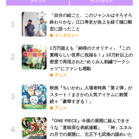
デイリー
ウィークリー
「自分の絵ごと、このジャンルはそろそろ
終わりかな」江口寿史が炎上を経て樋口毅
宏に語ったこと
インタビュー
1万円超えも「納得のクオリティ」『この
素晴らしい世界に祝福を！』10万針以上の
密度で再現された“めぐみん刺繍ワークシ
ャツ”にファンも感動
アニメ
映画『ちいかわ』入場者特典「第２弾」が
スタート！まさかの人気アイテムに称賛
続々「豪華すぎる！」
アニメ
『ONE PIECE』今後の展開に絡んできそ
うな「意味深な表紙連載」 「神」エネル
の月での展開に、元王下七武海の謎めいた