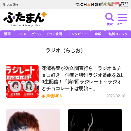
Group Site
検索
メニュー
漫画
アニメ
ゲーム
ドラマ映画
インタビュー
連載
無料コミック
ラジオ
（らじお）
花澤香菜が佐久間宣行ら「ラジオ＆チ
ョコ好き」仲間と特別ラジオ番組を2/1
0生配信！「第2回ラジレート～ラジオ
とチョコレートは明治～」
声優MEN
2023.02.10