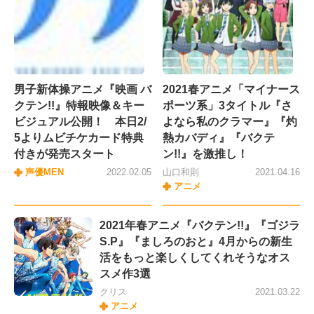
男子新体操アニメ『映画 バ
2021春アニメ「マイナース
クテン!!』特報映像＆キー
ポーツ系」3タイトル『さ
ビジュアル公開！ 本日2/
よなら私のクラマー』『灼
5よりムビチケカード特典
熱カバディ』『バクテ
付きが発売スタート
ン!!』を激推し！
声優MEN
2022.02.05
山口和則
2021.04.16
アニメ
2021年春アニメ『バクテン!!』『ゴジラ
S.P』『ましろのおと』4月からの新生
活をもっと楽しくしてくれそうなオス
スメ作3選
クリス
2021.03.22
アニメ