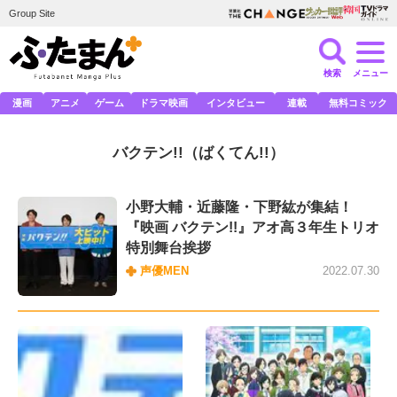
Group Site
検索
メニュー
漫画
アニメ
ゲーム
ドラマ映画
インタビュー
連載
無料コミック
バクテン!!
（ばくてん!!）
小野大輔・近藤隆・下野紘が集結！
『映画 バクテン!!』アオ高３年生トリオ
特別舞台挨拶
声優MEN
2022.07.30