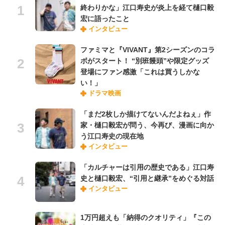
終わりかな」江口寿史が炎上を経て樋口毅
宏に語ったこと
インタビュー
ファミマと『VIVANT』第2シーズンのコラ
ボがスタート！ “別班饅頭”や限定グッズ
登場にファン感激「これは買うしかな
い！」
ドラマ映画
「まだ2枚しか描けてないんだよねぇ」作
家・樋口毅宏が問う、今再び、漫画に向か
う江口寿史の現在地
インタビュー
「カルチャーは引用の歴史である」江口寿
史と樋口毅宏、“引用と継承”をめぐる対話
インタビュー
1万円超えも「納得のクオリティ」『この