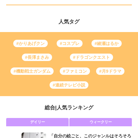
人気タグ
#かりあげクン
#コスプレ
#綾瀬はるか
#長澤まさみ
#ドラゴンクエスト
#機動戦士ガンダム
#ファミコン
#月9ドラマ
#連続テレビ小説
総合
|
人気ランキング
デイリー
ウィークリー
「自分の絵ごと、このジャンルはそろそろ