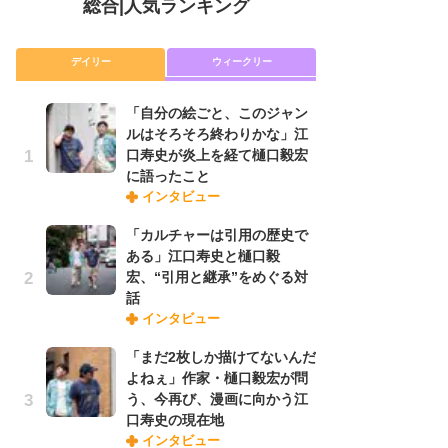
総合
|
人気ランキング
デイリー
ウィークリー
「自分の絵ごと、このジャン
放
ルはそろそろ終わりかな」江
ム
口寿史が炎上を経て樋口毅宏
「
に語ったこと
「
インタビュー
「カルチャーは引用の歴史で
木
ある」江口寿史と樋口毅
シ
宏、“引用と継承”をめぐる対
「
話
ル
インタビュー
ム
さ
「まだ2枚しか描けてないんだ
ス
よねぇ」作家・樋口毅宏が問
う、今再び、漫画に向かう江
口寿史の現在地
舞
インタビュー
編