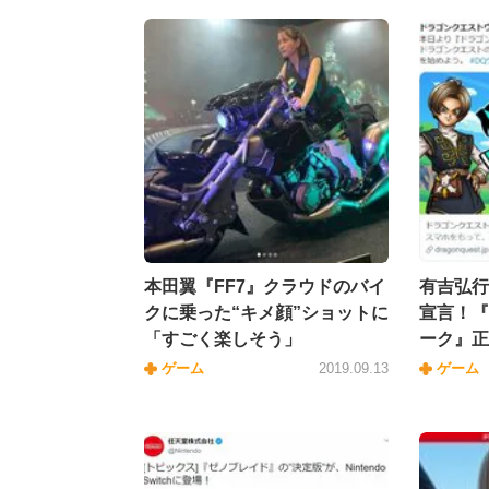
本田翼『FF7』クラウドのバイ
有吉弘行
クに乗った“キメ顔”ショットに
宣言！『
「すごく楽しそう」
ーク』正
ゲーム
2019.09.13
ゲーム