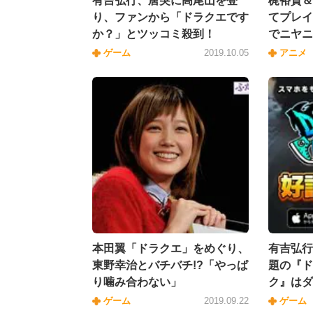
有吉弘行、唐突に高尾山を登
梶裕貴＆
り、ファンから「ドラクエです
てプレイ
か？」とツッコミ殺到！
でニヤニ
ゲーム
2019.10.05
アニメ
本田翼「ドラクエ」をめぐり、
有吉弘行
東野幸治とバチバチ!?「やっぱ
題の『ド
り噛み合わない」
ク』はダ
ゲーム
2019.09.22
ゲーム