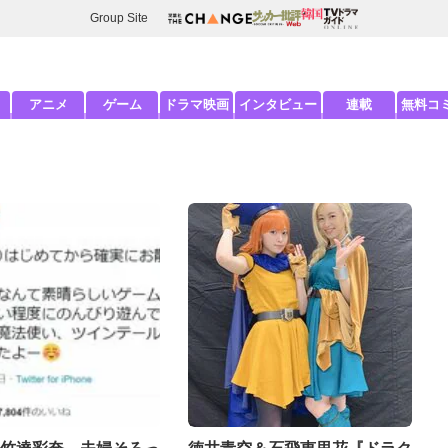
Group Site
アニメ
ゲーム
ドラマ映画
インタビュー
連載
無料コ
）