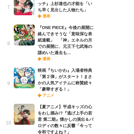
ッチ』上杉達也の才能を「い
ち早く見出した人物たち」
漫画
『O
絡
『ONE PIECE』今後の展開に
紙
絡んできそうな「意味深な表
で
紙連載」 「神」エネルの月
謎
での展開に、元王下七武海の
謎めいた過去も…
漫画
劇
け
映画『ちいかわ』入場者特典
「
「第２弾」がスタート！まさ
れ
かの人気アイテムに称賛続々
「豪華すぎる！」
アニメ
ナ
リ
【夏アニメ】平成キッズの心
イ
をわし掴み!?『逃げ上手の若
味
君 第二期』懐かしの演出＆パ
フ
ロディの数々に反響「今って
ち
令和ですよね？」