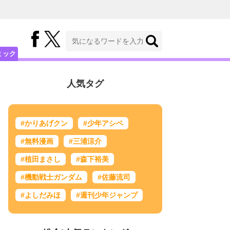
ミック
人気タグ
#かりあげクン
#少年アシベ
#無料漫画
#三浦涼介
#植田まさし
#森下裕美
#機動戦士ガンダム
#佐藤流司
#よしだみほ
#週刊少年ジャンプ