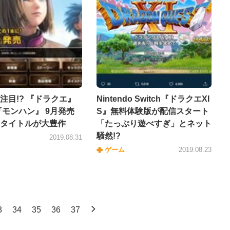
注目!? 『ドラクエ』
Nintendo Switch『ドラクエXI
『モンハン』 9月発売
S』無料体験版が配信スタート
タイトルが大豊作
「たっぷり遊べすぎ」とネット
騒然!?
2019.08.31
ゲーム
2019.08.23
3
34
35
36
37