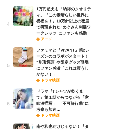
禁
1万円超えも「納得のクオリテ
「
ィ」『この素晴らしい世界に
連
祝福を！』10万針以上の密度
で再現された“めぐみん刺繍ワ
ークシャツ”にファンも感動
「
アニメ
ル
口
ファミマと『VIVANT』第2シ
に
ーズンのコラボがスタート！
“別班饅頭”や限定グッズ登場
にファン感激「これは買うし
【
かない！」
ー
ドラマ映画
完
ー
ドラマ『Tシャツが乾くま
で』第１話からつながる「意
味深描写」 “不可解行動”に
フ
考察も加速…
ー
ドラマ映画
“
に
南や和也だけじゃない！『タ
か