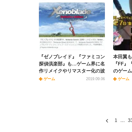
『ゼノブレイド』『ファミコン
本田翼も
探偵倶楽部』も…ゲーム界に名
『FF』
作リメイクやリマスター化の波
のゲーム
ゲーム
2019.09.06
ゲーム
1
…
3