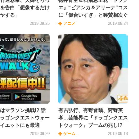
竹達彩奈、夫婦そろっ
徳井青空＆石飛恵里花『ドラク
を告白「想像するだけ
エ』“ビアンカ＆アリーナ”コス
ヤする」
に「似合いすぎ」と称賛相次ぐ
2019.09.25
アニメ
2019.09.24
はマラソン挑戦!? 話
有吉弘行、有野晋哉、狩野英
ラゴンクエストウォー
孝…芸能界に『ドラゴンクエス
イエットにも最適
トウォーク』ブームの兆し!?
2019.09.20
ゲーム
2019.09.18