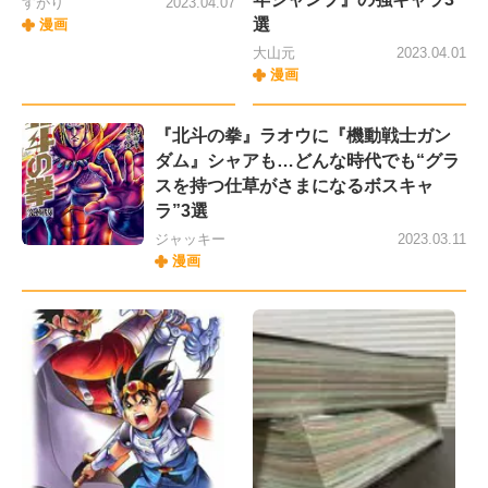
すがり
2023.04.07
選
漫画
大山元
2023.04.01
漫画
『北斗の拳』ラオウに『機動戦士ガン
ダム』シャアも…どんな時代でも“グラ
スを持つ仕草がさまになるボスキャ
ラ”3選
ジャッキー
2023.03.11
漫画