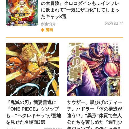
の大冒険』クロコダインも…インフレ
に飲まれて“一気にザコ化”してしまっ
たキャラ3選
創也慎介
2023.04.22
漫画
『鬼滅の刃』我妻善逸に
サウザー、黒ひげのティー
『ONE PIECE』ウソップ
チ、ハドラー「体の構造が
も…“ヘタレキャラ”が意地
違う!?」“異形”体質で主人
を見せた名場面3選
公たちを苦しめた『週刊少
年ジャンプ』の強キャラ3