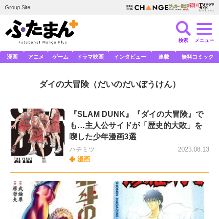
Group Site
検索
メニュー
漫画
アニメ
ゲーム
ドラマ映画
インタビュー
連載
無料コミック
ダイの大冒険
（だいのだいぼうけん）
『SLAM DUNK』『ダイの大冒険』で
も…主人公サイドが「歴史的大敗」を
喫した少年漫画3選
ハチミツ
2023.08.13
漫画