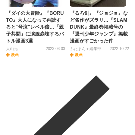
『ダイの大冒険』『BORU
『るろ剣』『ジョジョ』な
TO』大人になって再読す
ど名作がズラリ…『SLAM
ると“号泣”レベル倍…「親
DUNK』最終巻掲載号の
子共闘」に涙腺崩壊するバ
『週刊少年ジャンプ』掲載
トル漫画3選
漫画がすごかった件
大山元
2023.03.03
ふたまん＋編集部
2022.10.22
漫画
漫画