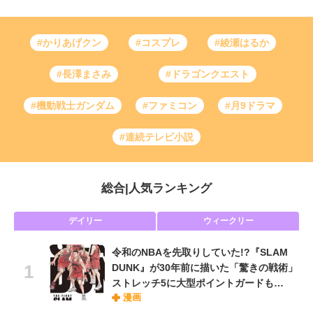
#かりあげクン
#コスプレ
#綾瀬はるか
#長澤まさみ
#ドラゴンクエスト
#機動戦士ガンダム
#ファミコン
#月9ドラマ
#連続テレビ小説
総合
|
人気ランキング
デイリー
ウィークリー
令和のNBAを先取りしていた!?『SLAM
DUNK』が30年前に描いた「驚きの戦術」
ストレッチ5に大型ポイントガードも…
漫画