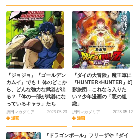
『ジョジョ』『ゴールデン
『ダイの大冒険』魔王軍に
カムイ』でも！ 体のどこか
『HUNTER×HUNTER』幻
ら、どんな強力な武器が出
影旅団…これなら入りた
る？「体の一部が武器にな
い？少年漫画の「悪の組
っているキャラ」たち
織」
折田マカダミア
2023.05.23
折田マカダミア
2023.05.12
漫画
漫画
『ドラゴンボール』フリーザや『ダイ