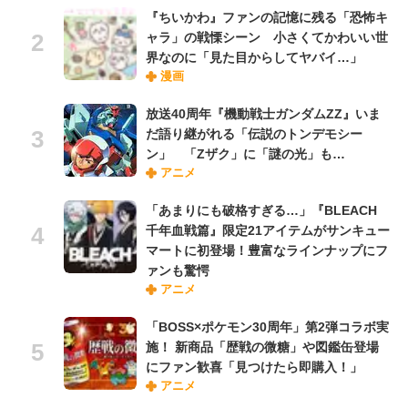
『ちいかわ』ファンの記憶に残る「恐怖キ
ャラ」の戦慄シーン 小さくてかわいい世
界なのに「見た目からしてヤバイ…」
漫画
放送40周年『機動戦士ガンダムZZ』いま
だ語り継がれる「伝説のトンデモシー
ン」 「Zザク」に「謎の光」も…
アニメ
「あまりにも破格すぎる…」『BLEACH
千年血戦篇』限定21アイテムがサンキュー
マートに初登場！豊富なラインナップにフ
ァンも驚愕
アニメ
「BOSS×ポケモン30周年」第2弾コラボ実
施！ 新商品「歴戦の微糖」や図鑑缶登場
にファン歓喜「見つけたら即購入！」
アニメ