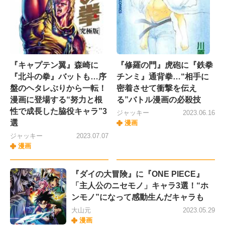
『キャプテン翼』森崎に
『修羅の門』虎砲に『鉄拳
『北斗の拳』バットも…序
チンミ』通背拳…“相手に
盤のヘタレぶりから一転！
密着させて衝撃を伝え
漫画に登場する“努力と根
る”バトル漫画の必殺技
性で成長した脇役キャラ”3
ジャッキー
2023.06.16
選
漫画
ジャッキー
2023.07.07
漫画
『ダイの大冒険』に『ONE PIECE』
「主人公のニセモノ」キャラ3選！“ホ
ンモノ”になって感動生んだキャラも
大山元
2023.05.29
漫画