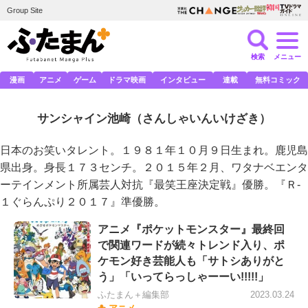
Group Site
検索
メニュー
漫画
アニメ
ゲーム
ドラマ映画
インタビュー
連載
無料コミック
サンシャイン池崎
（さんしゃいんいけざき）
日本のお笑いタレント。１９８１年１０月９日生まれ。鹿児島
県出身。身長１７３センチ。２０１５年２月、ワタナベエンタ
ーテインメント所属芸人対抗『最笑王座決定戦』優勝。『Ｒ-
１ぐらんぷり２０１７』準優勝。
アニメ『ポケットモンスター』最終回
で関連ワードが続々トレンド入り、ポ
ケモン好き芸能人も「サトシありがと
う」「いってらっしゃーーい!!!!!」
ふたまん＋編集部
2023.03.24