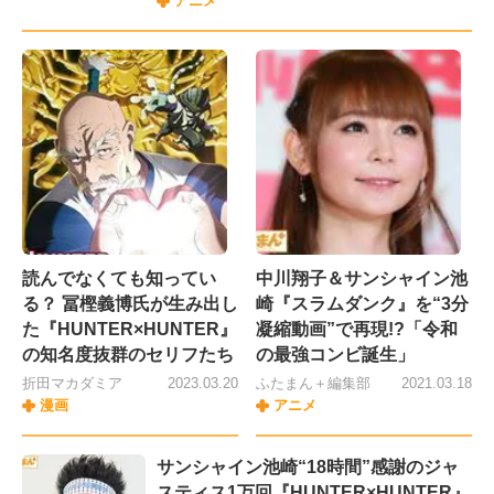
アニメ
読んでなくても知ってい
中川翔子＆サンシャイン池
る？ 冨樫義博氏が生み出し
崎『スラムダンク』を“3分
た『HUNTER×HUNTER』
凝縮動画”で再現!?「令和
の知名度抜群のセリフたち
の最強コンビ誕生」
折田マカダミア
2023.03.20
ふたまん＋編集部
2021.03.18
漫画
アニメ
サンシャイン池崎“18時間”感謝のジャ
スティス1万回『HUNTER×HUNTER』