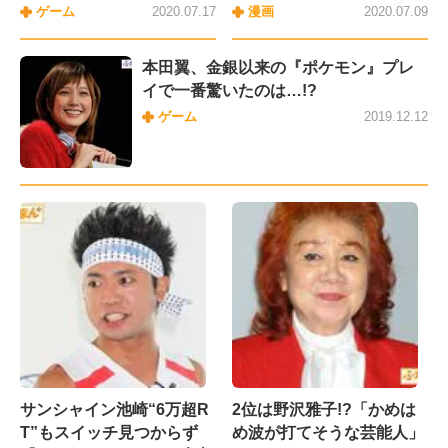
ゲーム
2020.07.17
漫画
2020.07.09
本田翼、金銀以来の『ポケモン』プレ
イで一番驚いたのは…!?
ゲーム
2019.12.12
サンシャイン池崎“6万超R
2位は野沢雅子!?「かめは
T”もスイッチ見つからず
め波が打てそうな芸能人」