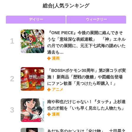
総合
|
人気ランキング
デイリー
ウィークリー
『ONE PIECE』今後の展開に絡んできそ
うな「意味深な表紙連載」 「神」エネル
の月での展開に、元王下七武海の謎めいた
過去も…
漫画
「BOSS×ポケモン30周年」第2弾コラボ実
施！ 新商品「歴戦の微糖」や図鑑缶登場
にファン歓喜「見つけたら即購入！」
アニメ
南や和也だけじゃない！『タッチ』上杉達
也の才能を「いち早く見出した人物たち」
漫画
あだち充のセンスは「化け物」、土田晃之