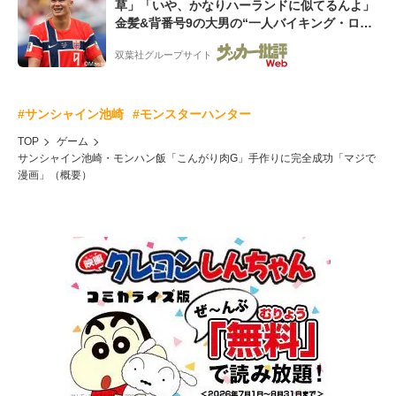
草」「いや、かなりハーランドに似てるんよ」
金髪&背番号9の大男の“一人バイキング・ロ
ー”映像が話題!「元気をもらった」
双葉社グループサイト
#サンシャイン池崎
#モンスターハンター
TOP
ゲーム
サンシャイン池崎・モンハン飯「こんがり肉G」手作りに完全成功「マジで
漫画」（概要）