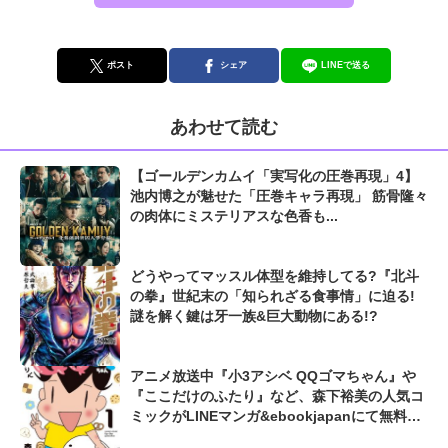
ポスト
シェア
LINEで送る
あわせて読む
【ゴールデンカムイ「実写化の圧巻再現」4】
池内博之が魅せた「圧巻キャラ再現」 筋骨隆々
の肉体にミステリアスな色香も...
どうやってマッスル体型を維持してる?『北斗
の拳』世紀末の「知られざる食事情」に迫る!
謎を解く鍵は牙一族&巨大動物にある!?
アニメ放送中『小3アシベ QQゴマちゃん』や
『ここだけのふたり』など、森下裕美の人気コ
ミックがLINEマンガ&ebookjapanにて無料公
開