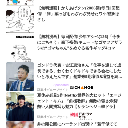
【無料漫画】かりあげクン(2086回)毎日2回配
信!「卵」葉っぱをわざわざ見せたワケ/植田ま
さし
【無料漫画】毎日配信!少年アシベ(126)「今夜
はごちそう」森下裕美/キュートなゴマフアザラ
シの“ゴマちゃん”をめぐる名作ギャグ4コマ
ゴンドラ代表・古江恵治さん「仕事を通して成
長できる、わくわくドキドキできる会社にした
いと考えたんです」創業来9期増収&増益を続け
るWebマーケティング会社のアイデンティティ
Sponsored
双葉社グループサイト
夏休み必見2作!Netflix世界的大ヒット『エージ
ェント・キム』『鉄槌教師』無敵の強さ炸裂!
熱い人間描写も魅力【サランヘジョ韓ドラ】
双葉社グループサイト
井の頭公園にハーランド出現!?「若干似てて