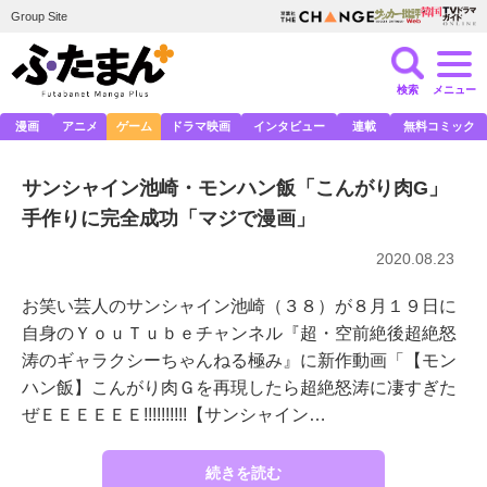
Group Site
検索
メニュー
漫画
アニメ
ゲーム
ドラマ映画
インタビュー
連載
無料コミック
サンシャイン池崎・モンハン飯「こんがり肉G」
手作りに完全成功「マジで漫画」
2020.08.23
お笑い芸人のサンシャイン池崎（３８）が８月１９日に
自身のＹｏｕＴｕｂｅチャンネル『超・空前絶後超絶怒
涛のギャラクシーちゃんねる極み』に新作動画「【モン
ハン飯】こんがり肉Ｇを再現したら超絶怒涛に凄すぎた
ぜＥＥＥＥＥＥ!!!!!!!!!!【サンシャイン…
続きを読む