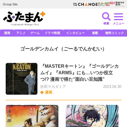
Group Site
検索
メニュー
漫画
アニメ
ゲーム
ドラマ映画
インタビュー
連載
無料コミック
ゴールデンカムイ
（ごーるでんかむい）
『MASTERキートン』『ゴールデンカ
ムイ』『ARMS』にも…いつか役立
つ!? 漫画で得た“面白い豆知識”
折田マカダミア
2023.04.30
漫画