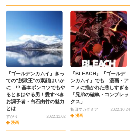
『ゴールデンカムイ』きっ
『BLEACH』『ゴールデ
ての“脱獄王”の素顔はいか
ンカムイ』でも…漫画・ア
に…!? 基本ポンコツでもや
ニメに描かれた悲しすぎる
るときはやる男！愛すべき
「兄弟の確執・コンプレッ
お調子者・白石由竹の魅力
クス」
とは
折田マカダミア
2022.10.24
漫画
すがり
2022.11.02
漫画