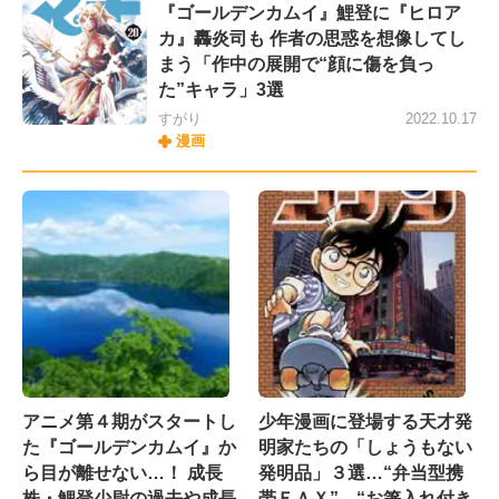
『ゴールデンカムイ』鯉登に『ヒロア
カ』轟炎司も 作者の思惑を想像してし
まう「作中の展開で“顔に傷を負っ
た”キャラ」3選
すがり
2022.10.17
漫画
アニメ第４期がスタートし
少年漫画に登場する天才発
た『ゴールデンカムイ』か
明家たちの「しょうもない
ら目が離せない…！ 成長
発明品」３選…“弁当型携
株・鯉登少尉の過去や成長
帯ＦＡＸ”、“お箸入れ付き