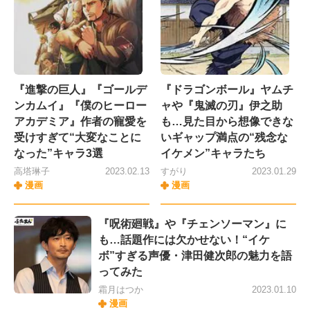
『進撃の巨人』『ゴールデ
『ドラゴンボール』ヤムチ
ンカムイ』『僕のヒーロー
ャや『鬼滅の刃』伊之助
アカデミア』作者の寵愛を
も…見た目から想像できな
受けすぎて“大変なことに
いギャップ満点の“残念な
なった”キャラ3選
イケメン”キャラたち
高塔琳子
2023.02.13
すがり
2023.01.29
漫画
漫画
『呪術廻戦』や『チェンソーマン』に
も…話題作には欠かせない！“イケ
ボ”すぎる声優・津田健次郎の魅力を語
ってみた
霜月はつか
2023.01.10
漫画