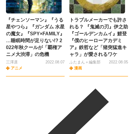
『チェンソーマン』『うる
トラブルメーカーでも許さ
星やつら』『ガンダム 水星
れる？ 『鬼滅の刃』伊之助
の魔女』『SPY×FAMILY』
『ゴールデンカムイ』鯉登
…睡眠時間が足りない!? 2
『僕のヒーローアカデミ
022年秋クールが「覇権ア
ア』鉄哲など「猪突猛進キ
ニメ大渋滞」の危機
ャラ」が愛されるワケ
三澤凛
2022.08.07
ふたまん＋編集部
2022.08.05
アニメ
漫画