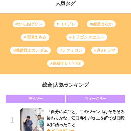
人気タグ
#かりあげクン
#コスプレ
#綾瀬はるか
#長澤まさみ
#ドラゴンクエスト
#機動戦士ガンダム
#ファミコン
#月9ドラマ
#連続テレビ小説
総合
|
人気ランキング
デイリー
ウィークリー
「自分の絵ごと、このジャンルはそろそろ
終わりかな」江口寿史が炎上を経て樋口毅
宏に語ったこと
インタビュー