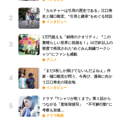
「カルチャーは引用の歴史である」江口寿
史と樋口毅宏、“引用と継承”をめぐる対話
インタビュー
1万円超えも「納得のクオリティ」『この
素晴らしい世界に祝福を！』10万針以上の
密度で再現された“めぐみん刺繍ワークシ
ャツ”にファンも感動
アニメ
「まだ2枚しか描けてないんだよねぇ」作
家・樋口毅宏が問う、今再び、漫画に向か
う江口寿史の現在地
インタビュー
ドラマ『Tシャツが乾くまで』第１話から
つながる「意味深描写」 “不可解行動”に
考察も加速…
ドラマ映画