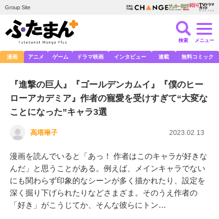
Group Site
検索
メニュー
漫画
アニメ
ゲーム
ドラマ映画
インタビュー
連載
無料コミック
『進撃の巨人』『ゴールデンカムイ』『僕のヒー
ローアカデミア』作者の寵愛を受けすぎて“大変な
ことになった”キャラ3選
高塔琳子
2023.02.13
漫画を読んでいると「あっ！ 作者はこのキャラが好きな
んだ」と思うことがある。例えば、メインキャラでない
にも関わらず印象的なシーンが多く描かれたり、設定を
深く掘り下げられたりなどさまざま。そのうえ作者の
「好き」がこうじてか、そんな彼らにトン…