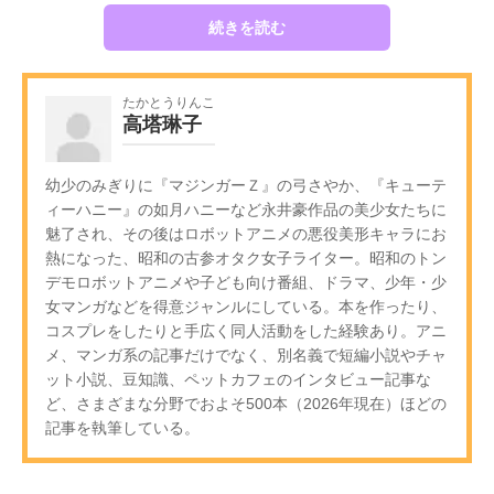
続きを読む
たかとうりんこ
高塔琳子
幼少のみぎりに『マジンガーＺ』の弓さやか、『キューテ
ィーハニー』の如月ハニーなど永井豪作品の美少女たちに
魅了され、その後はロボットアニメの悪役美形キャラにお
熱になった、昭和の古参オタク女子ライター。昭和のトン
デモロボットアニメや子ども向け番組、ドラマ、少年・少
女マンガなどを得意ジャンルにしている。本を作ったり、
コスプレをしたりと手広く同人活動をした経験あり。アニ
メ、マンガ系の記事だけでなく、別名義で短編小説やチャ
ット小説、豆知識、ペットカフェのインタビュー記事な
ど、さまざまな分野でおよそ500本（2026年現在）ほどの
記事を執筆している。