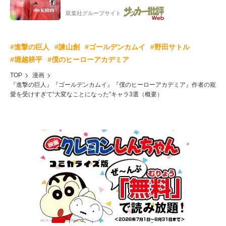
献花!「胸が熱くなります...」
双葉社グループサイト
#進撃の巨人
#諫山創
#ゴールデンカムイ
#野田サトル
#堀越耕平
#僕のヒーローアカデミア
TOP
漫画
『進撃の巨人』『ゴールデンカムイ』『僕のヒーローアカデミア』作者の寵
愛を受けすぎて“大変なことになった”キャラ3選（概要）