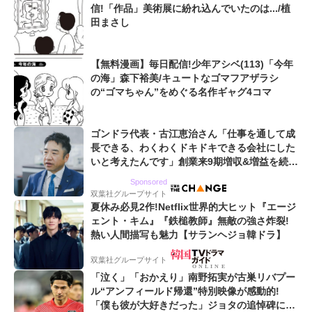
信!「作品」美術展に紛れ込んでいたのは.../植
田まさし
【無料漫画】毎日配信!少年アシベ(113)「今年
の海」森下裕美/キュートなゴマフアザラシ
の“ゴマちゃん”をめぐる名作ギャグ4コマ
ゴンドラ代表・古江恵治さん「仕事を通して成
長できる、わくわくドキドキできる会社にした
いと考えたんです」創業来9期増収&増益を続け
るWebマーケティング会社のアイデンティティ
Sponsored
双葉社グループサイト
夏休み必見2作!Netflix世界的大ヒット『エージ
ェント・キム』『鉄槌教師』無敵の強さ炸裂!
熱い人間描写も魅力【サランヘジョ韓ドラ】
双葉社グループサイト
「泣く」「おかえり」南野拓実が古巣リバプー
ル“アンフィールド帰還”特別映像が感動的!
「僕も彼が大好きだった」ジョタの追悼碑にも