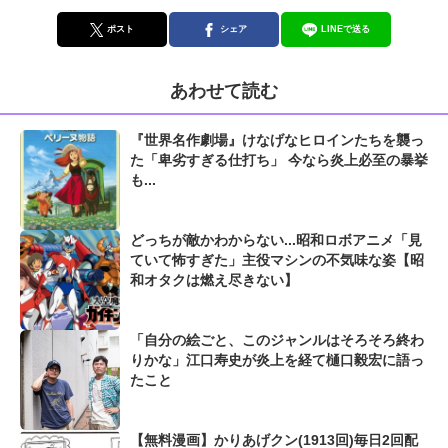
ポスト
シェア
LINEで送る
あわせて読む
『世界名作劇場』けなげなヒロインたちを襲っ
た「卑劣すぎる仕打ち」 今なら炎上必至の暴挙
も...
どっちが敵かわからない...昭和ロボアニメ「見
ていて怖すぎた」主役マシンの不気味な姿【昭
和オタクは燃え尽きない】
「自分の絵ごと、このジャンルはそろそろ終わ
りかな」江口寿史が炎上を経て樋口毅宏に語っ
たこと
【無料漫画】かりあげクン(1913回)毎日2回配