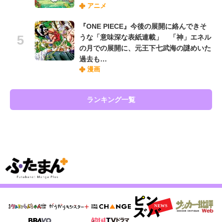
アニメ
『ONE PIECE』今後の展開に絡んできそ
うな「意味深な表紙連載」 「神」エネル
の月での展開に、元王下七武海の謎めいた
過去も…
漫画
ランキング一覧