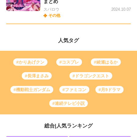
まとめ
スパロウ
2024.10.07
その他
人気タグ
#かりあげクン
#コスプレ
#綾瀬はるか
#長澤まさみ
#ドラゴンクエスト
#機動戦士ガンダム
#ファミコン
#月9ドラマ
#連続テレビ小説
総合
|
人気ランキング