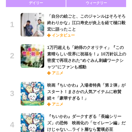
デイリー
ウィークリー
「自分の絵ごと、このジャンルはそろそろ
終わりかな」江口寿史が炎上を経て樋口毅
宏に語ったこと
インタビュー
1万円超えも「納得のクオリティ」『この
素晴らしい世界に祝福を！』10万針以上の
密度で再現された“めぐみん刺繍ワークシ
ャツ”にファンも感動
アニメ
映画『ちいかわ』入場者特典「第２弾」が
スタート！まさかの人気アイテムに称賛
続々「豪華すぎる！」
アニメ
『ちいかわ』ダークすぎる「長編シリー
ズ」の恐怖 映画化の「セイレーン編」だ
けじゃない…ライト層なら驚嘆必至