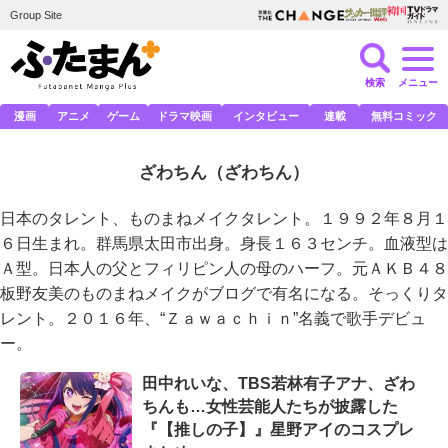
Group Site
検索
メニュー
漫画
アニメ
ゲーム
ドラマ映画
インタビュー
連載
無料コミック
ざわちん
（ざわちん）
日本のタレント、ものまねメイクタレント。１９９２年８月１
６日生まれ。群馬県太田市出身。身長１６３センチ。血液型は
Ａ型。日本人の父とフィリピン人の母のハーフ。元ＡＫＢ４８
板野友美のものまねメイクがブログで有名になる。そっくりタ
レント。２０１６年、“Ｚａｗａｃｈｉｎ”名義で歌手デビュ
ー。
田中れいな、TBS若林有子アナ、ざわ
ちんも…女性芸能人たちが披露した
『【推しの子】』星野アイのコスプレ