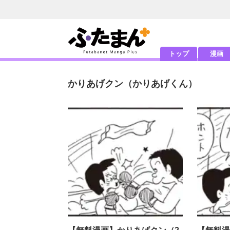
トップ
漫画
かりあげクン
（かりあげくん）