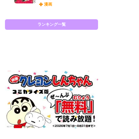
漫画
ィ
祝
で
ー
ランキング一覧
ラン