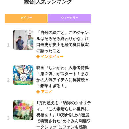
総合
|
人気ランキング
デイリー
ウィークリー
「自分の絵ごと、このジャン
放
ルはそろそろ終わりかな」江
ム
口寿史が炎上を経て樋口毅宏
「
に語ったこと
「
インタビュー
映画『ちいかわ』入場者特典
「
「第２弾」がスタート！まさ
ル
かの人気アイテムに称賛続々
口
「豪華すぎる！」
に
アニメ
1万円超えも「納得のクオリテ
木
ィ」『この素晴らしい世界に
シ
祝福を！』10万針以上の密度
「
で再現された“めぐみん刺繍ワ
ル
ークシャツ”にファンも感動
ム