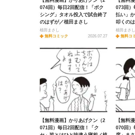
【無料漫画】かりあげクン（2
【無料漫
074回）毎日2回配信！「ボク
073回
シング」タオル投入で試合終了
払い」か
のはずが／植田まさし
叩くのは
植田まさし
植田まさ
無料コミック
2026.07.27
無料コ
【無料漫画】かりあげクン（2
【無料漫
071回）毎日2回配信！「ク
070回
セ」皆とはひと味違う寝相／植
席」まさ