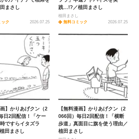
田まさし
践…!?／植田まさし
し
植田まさし
ミック
2026.07.25
無料コミック
2026.07.25
画】かりあげクン（2
【無料漫画】かりあげクン（2
）毎日2回配信！「ケー
066回）毎日2回配信！「横断
時ですらイタズラ
歩道」真面目に旗を使う理由／
／植田まさし
植田まさし