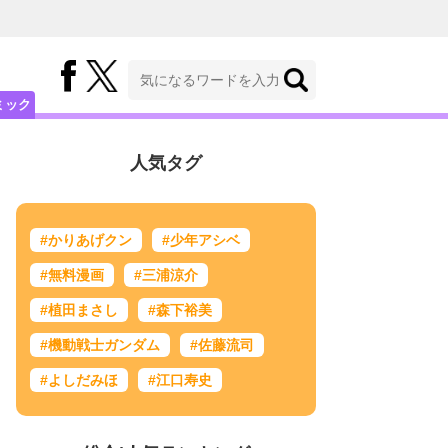
ミック
人気タグ
#かりあげクン
#少年アシベ
#無料漫画
#三浦涼介
#植田まさし
#森下裕美
#機動戦士ガンダム
#佐藤流司
#よしだみほ
#江口寿史