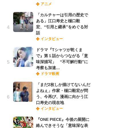
アニメ
さ
ス
「カルチャーは引用の歴史で
ある」江口寿史と樋口毅
宏、“引用と継承”をめぐる対
舞
話
編
インタビュー
禁
「
ドラマ『Tシャツが乾くま
連
で』第１話からつながる「意
味深描写」 “不可解行動”に
考察も加速…
【
ドラマ映画
ー
完
「まだ2枚しか描けてないんだ
ー
よねぇ」作家・樋口毅宏が問
う、今再び、漫画に向かう江
口寿史の現在地
フ
インタビュー
ー
“
『ONE PIECE』今後の展開に
に
絡んできそうな「意味深な表
か