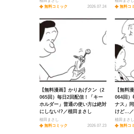
植田まさし
植田まさ
無料コミック
2026.07.24
無料コ
【無料漫画】かりあげクン（2
【無料漫
065回）毎日2回配信！「キー
064回
ホルダー」普通の使い方は絶対
ナス」同
にしない!?／植田まさし
けど…／
植田まさし
植田まさ
無料コミック
2026.07.23
無料コ