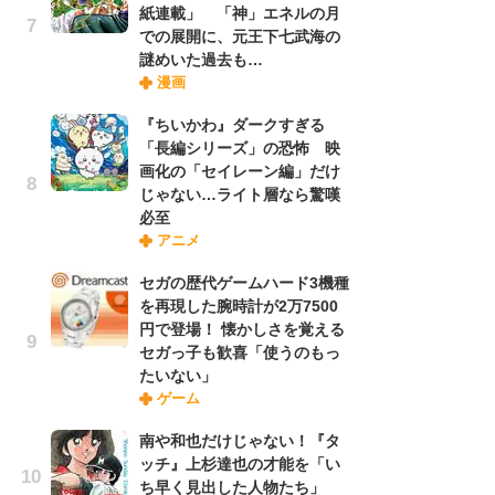
紙連載」 「神」エネルの月
での展開に、元王下七武海の
謎めいた過去も…
『O
漫画
絡
紙
『ちいかわ』ダークすぎる
で
「長編シリーズ」の恐怖 映
謎
画化の「セイレーン編」だけ
じゃない…ライト層なら驚嘆
必至
「
アニメ
あ
宏
セガの歴代ゲームハード3機種
話
を再現した腕時計が2万7500
円で登場！ 懐かしさを覚える
セガっ子も歓喜「使うのもっ
「
たいない」
よ
ゲーム
う
口
南や和也だけじゃない！『タ
ッチ』上杉達也の才能を「い
ち早く見出した人物たち」
1