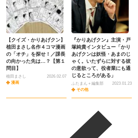
【クイズ・かりあげクン】
『かりあげクン』主演・戸
植田まさし名作４コマ漫画
塚純貴インタビュー「かり
の「オチ」を探せ！／課長
あげクンは妖怪・あまのじ
の向かった先は…？【第１
ゃく。いたずらに対する彼
問目】
の意欲って、役者業にも通
じるところがある」
植田まさし
2026.02.07
漫画
ふたまん＋編集部
2023.01.23
その他