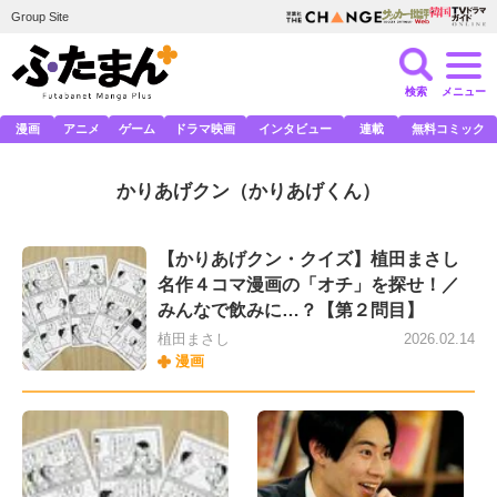
Group Site
検索
メニュー
漫画
アニメ
ゲーム
ドラマ映画
インタビュー
連載
無料コミック
かりあげクン
（かりあげくん）
【かりあげクン・クイズ】植田まさし
名作４コマ漫画の「オチ」を探せ！／
みんなで飲みに…？【第２問目】
植田まさし
2026.02.14
漫画