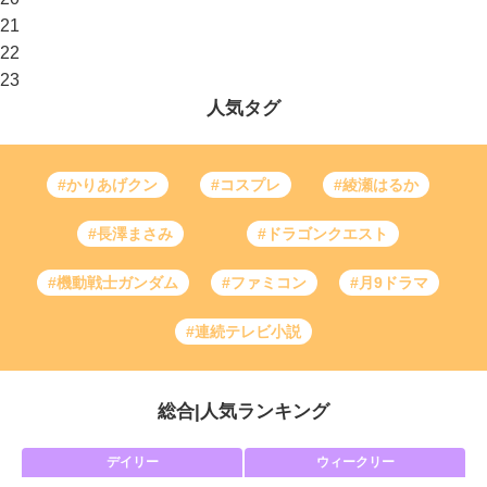
21
22
23
人気タグ
#かりあげクン
#コスプレ
#綾瀬はるか
#長澤まさみ
#ドラゴンクエスト
#機動戦士ガンダム
#ファミコン
#月9ドラマ
#連続テレビ小説
総合
|
人気ランキング
デイリー
ウィークリー