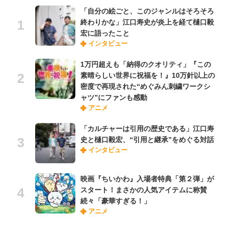
「自分の絵ごと、このジャンルはそろそろ
終わりかな」江口寿史が炎上を経て樋口毅
宏に語ったこと
インタビュー
1万円超えも「納得のクオリティ」『この
素晴らしい世界に祝福を！』10万針以上の
密度で再現された“めぐみん刺繍ワークシ
ャツ”にファンも感動
アニメ
「カルチャーは引用の歴史である」江口寿
史と樋口毅宏、“引用と継承”をめぐる対話
インタビュー
映画『ちいかわ』入場者特典「第２弾」が
スタート！まさかの人気アイテムに称賛
続々「豪華すぎる！」
アニメ