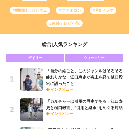
#機動戦士ガンダム
#ファミコン
#月9ドラマ
#連続テレビ小説
総合
|
人気ランキング
デイリー
ウィークリー
「自分の絵ごと、このジャンルはそろそろ
終わりかな」江口寿史が炎上を経て樋口毅
宏に語ったこと
インタビュー
「カルチャーは引用の歴史である」江口寿
史と樋口毅宏、“引用と継承”をめぐる対話
インタビュー