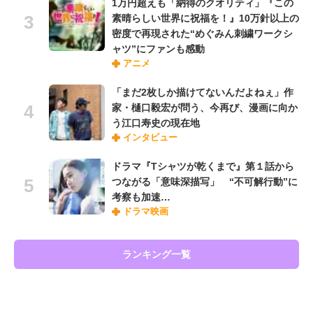
1万円超えも「納得のクオリティ」『この
素晴らしい世界に祝福を！』10万針以上の
密度で再現された“めぐみん刺繍ワークシ
ャツ”にファンも感動
アニメ
「まだ2枚しか描けてないんだよねぇ」作
家・樋口毅宏が問う、今再び、漫画に向か
う江口寿史の現在地
インタビュー
ドラマ『Tシャツが乾くまで』第１話から
つながる「意味深描写」 “不可解行動”に
考察も加速…
ドラマ映画
ランキング一覧