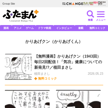
Group Site
検索
メニュー
漫画
アニメ
ゲーム
ドラマ映画
インタビュー
連載
無料コミック
かりあげクン
（かりあげくん）
【無料漫画】かりあげクン（1943回）
毎日2回配信！「気功」健康についての
新発見!?／植田まさし
植田まさし
2026.05.23
無料コミック