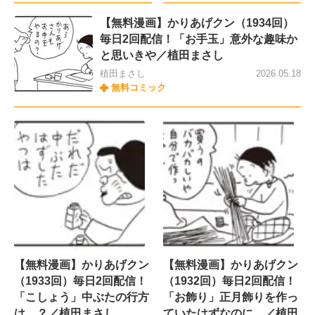
【無料漫画】かりあげクン（1934回）
毎日2回配信！「お手玉」意外な趣味か
と思いきや／植田まさし
植田まさし
2026.05.18
無料コミック
【無料漫画】かりあげクン
【無料漫画】かりあげクン
（1933回）毎日2回配信！
（1932回）毎日2回配信！
「こしょう」中ぶたの行方
「お飾り」正月飾りを作っ
は…？／植田まさし
ていたはずなのに…／植田