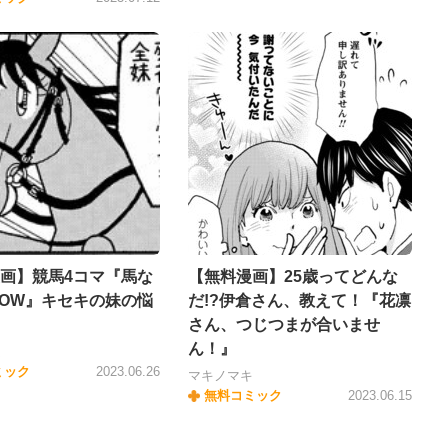
画】競馬4コマ『馬な
【無料漫画】25歳ってどんな
SHOW』キセキの妹の悩
だ!?伊倉さん、教えて！『花凛
さん、つじつまが合いませ
ん！』
ほ
ミック
2023.06.26
マキノマキ
無料コミック
2023.06.15