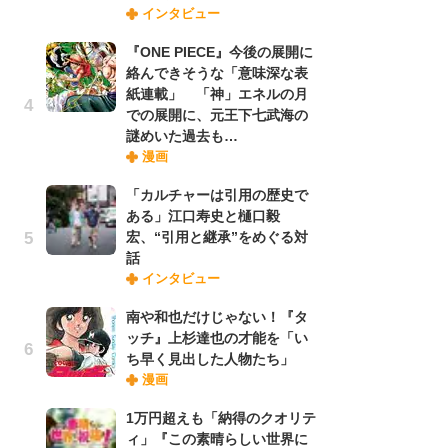
インタビュー
禁
「
『ONE PIECE』今後の展開に
連
絡んできそうな「意味深な表
紙連載」 「神」エネルの月
での展開に、元王下七武海の
【
謎めいた過去も…
ー
漫画
完
ー
「カルチャーは引用の歴史で
ある」江口寿史と樋口毅
宏、“引用と継承”をめぐる対
ナ
話
リ
インタビュー
イ
味
南や和也だけじゃない！『タ
フ
ッチ』上杉達也の才能を「い
ち
ち早く見出した人物たち」
漫画
劇
1万円超えも「納得のクオリテ
け
ィ」『この素晴らしい世界に
「