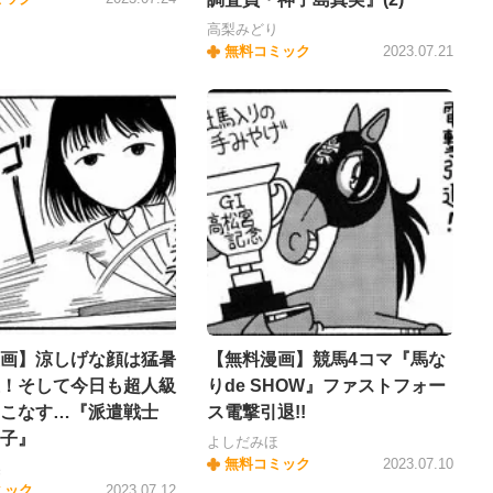
高梨みどり
無料コミック
2023.07.21
画】涼しげな顔は猛暑
【無料漫画】競馬4コマ『馬な
！そして今日も超人級
りde SHOW』ファストフォー
こなす…『派遣戦士
ス電撃引退!!
子』
よしだみほ
無料コミック
2023.07.10
美
ミック
2023.07.12