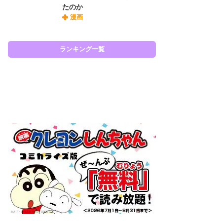
たのか
『O
漫画
絡
紙
で
謎
ランキング一覧
ラン