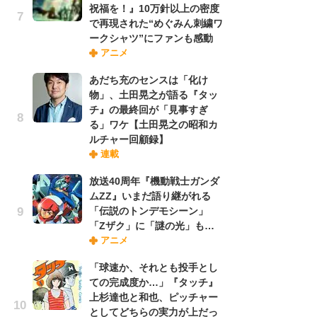
祝福を！』10万針以上の密度
れ
で再現された“めぐみん刺繍ワ
ークシャツ”にファンも感動
アニメ
令
た!
あだち充のセンスは「化け
前
物」、土田晃之が語る『タッ
ト
チ』の最終回が「見事すぎ
ド
る」ワケ【土田晃之の昭和カ
ルチャー回顧録】
連載
「
決
放送40周年『機動戦士ガンダ
場
ムZZ』いまだ語り継がれる
別
「伝説のトンデモシーン」
「Zザク」に「謎の光」も…
アニメ
『
に
「球速か、それとも投手とし
が
ての完成度か…」『タッチ』
実
上杉達也と和也、ピッチャー
としてどちらの実力が上だっ