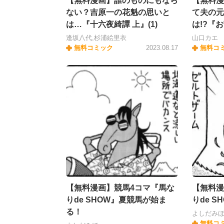
【無料漫画】誰のものにもなら
【無料漫
ない？吉原一の花魁の思いと
て夫の元
は…『十六夜綺譚 上』(1)
は!?『
逢坂八代,杉浦絵里衣
山口カエ
無料コミック
2023.08.17
無料コ
【無料漫画】競馬4コマ『馬な
【無料漫
りde SHOW』夏競馬が始ま
りde 
る！
よしだみ
無料コ