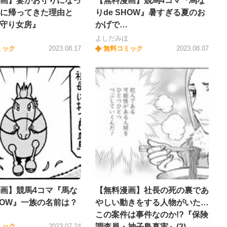
画】妻がお守りになっ
【無料漫画】競馬4コマ『馬な
に帰ってきた理由と
りde SHOW』暑すぎる夏のお
お守り女房』
かげで…
よしだみほ
ミック
2023.08.17
無料コミック
2023.08.07
画】競馬4コマ『馬な
【無料漫画】社長の死の裏であ
SHOW』一族の名前は？
やしい動きをする人物がいた…
この案件は事件なのか!?『保険
ほ
ミック
2023.07.24
調査員・神子島真実』(2)