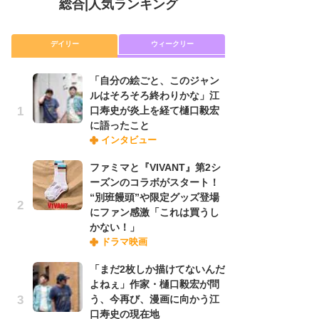
総合
|
人気ランキング
デイリー
ウィークリー
「自分の絵ごと、このジャン
放
ルはそろそろ終わりかな」江
ム
口寿史が炎上を経て樋口毅宏
「
に語ったこと
「
インタビュー
ファミマと『VIVANT』第2シ
木
ーズンのコラボがスタート！
シ
“別班饅頭”や限定グッズ登場
「
にファン感激「これは買うし
ル
かない！」
ム
ドラマ映画
さ
ス
「まだ2枚しか描けてないんだ
よねぇ」作家・樋口毅宏が問
う、今再び、漫画に向かう江
舞
口寿史の現在地
編