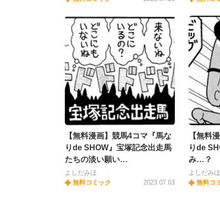
【無料漫画】競馬4コマ『馬な
【無料漫
りde SHOW』宝塚記念出走馬
りde 
たちの淡い願い…
み…？
よしだみほ
よしだみ
無料コミック
2023.07.03
無料コ