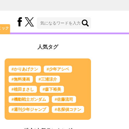
ミック
人気タグ
#かりあげクン
#少年アシベ
#無料漫画
#三浦涼介
#植田まさし
#森下裕美
#機動戦士ガンダム
#佐藤流司
#週刊少年ジャンプ
#名探偵コナン