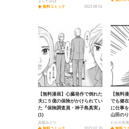
よしだみほ
無料コミック
2023.08.01
【無料漫画】心臓発作で倒れた
【無料漫
夫に５億の保険がかけられてい
でも健在
た『保険調査員・神子島真実』
に仕事を
(1)
山田のり
高梨みどり
たかの宗
無料コミック
2023.07.20
無料コ