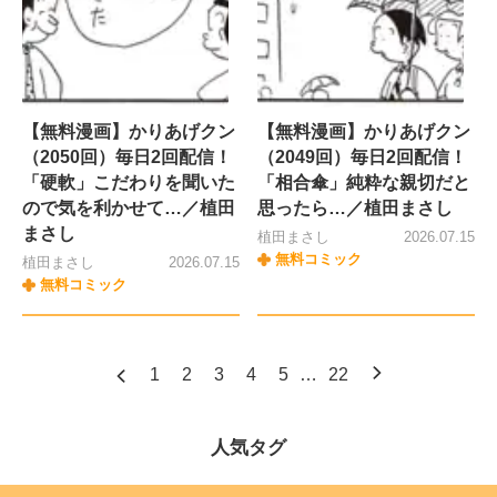
【無料漫画】かりあげクン
【無料漫画】かりあげクン
（2050回）毎日2回配信！
（2049回）毎日2回配信！
「硬軟」こだわりを聞いた
「相合傘」純粋な親切だと
ので気を利かせて…／植田
思ったら…／植田まさし
まさし
植田まさし
2026.07.15
無料コミック
植田まさし
2026.07.15
無料コミック
1
2
3
4
5
…
22
人気タグ