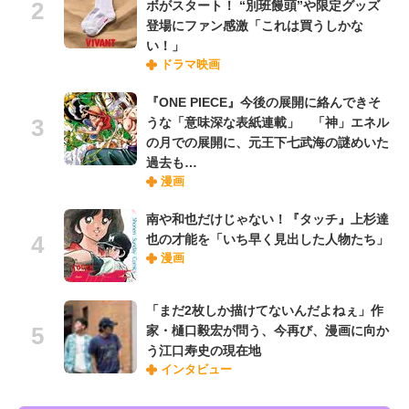
ボがスタート！ “別班饅頭”や限定グッズ
登場にファン感激「これは買うしかな
い！」
ドラマ映画
『ONE PIECE』今後の展開に絡んできそ
うな「意味深な表紙連載」 「神」エネル
の月での展開に、元王下七武海の謎めいた
過去も…
漫画
南や和也だけじゃない！『タッチ』上杉達
也の才能を「いち早く見出した人物たち」
漫画
「まだ2枚しか描けてないんだよねぇ」作
家・樋口毅宏が問う、今再び、漫画に向か
う江口寿史の現在地
インタビュー