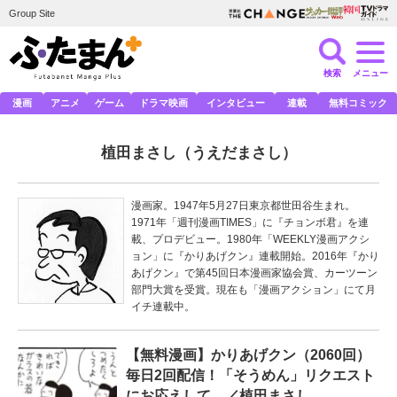
Group Site
検索
メニュー
漫画
アニメ
ゲーム
ドラマ映画
インタビュー
連載
無料コミック
植田まさし
（うえだまさし）
漫画家。1947年5月27日東京都世田谷生まれ。
1971年「週刊漫画TIMES」に『チョンボ君』を連
載、プロデビュー。1980年「WEEKLY漫画アクシ
ョン」に『かりあげクン』連載開始。2016年『かり
あげクン』で第45回日本漫画家協会賞、カーツーン
部門大賞を受賞。現在も「漫画アクション」にて月
イチ連載中。
【無料漫画】かりあげクン（2060回）
毎日2回配信！「そうめん」リクエスト
にお応えして…／植田まさし