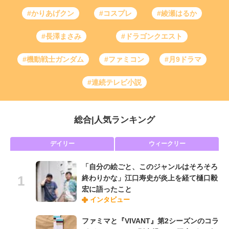
#かりあげクン
#コスプレ
#綾瀬はるか
#長澤まさみ
#ドラゴンクエスト
#機動戦士ガンダム
#ファミコン
#月9ドラマ
#連続テレビ小説
総合
|
人気ランキング
デイリー
ウィークリー
「自分の絵ごと、このジャンルはそろそろ
終わりかな」江口寿史が炎上を経て樋口毅
宏に語ったこと
インタビュー
ファミマと『VIVANT』第2シーズンのコラ