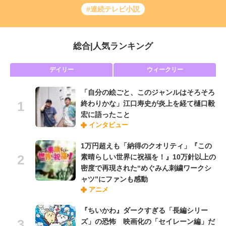
#連続テレビ小説
総合
|
人気ランキング
デイリー
ウィークリー
「自分の絵ごと、このジャンルはそろそろ
終わりかな」江口寿史が炎上を経て樋口毅
宏に語ったこと
インタビュー
1万円超えも「納得のクオリティ」『この
素晴らしい世界に祝福を！』10万針以上の
密度で再現された“めぐみん刺繍ワークシ
ャツ”にファンも感動
アニメ
『ちいかわ』ダークすぎる「長編シリー
ズ」の恐怖 映画化の「セイレーン編」だ