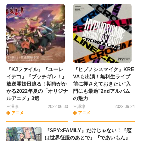
『KJファイル』『ユーレ
『ヒプノシスマイク』KRE
イデコ』『ブッチギレ！』
VAも出演！無料生ライブ
放送開始日迫る！期待がか
前に押さえておきたい“入
かる2022年夏の「オリジナ
門にも最適”2ndアルバム
ルアニメ」3選
の魅力
三澤凛
2022.06.30
三澤凛
2022.06.24
アニメ
アニメ
『SPY×FAMILY』だけじゃない！『恋
は世界征服のあとで』『であいもん』