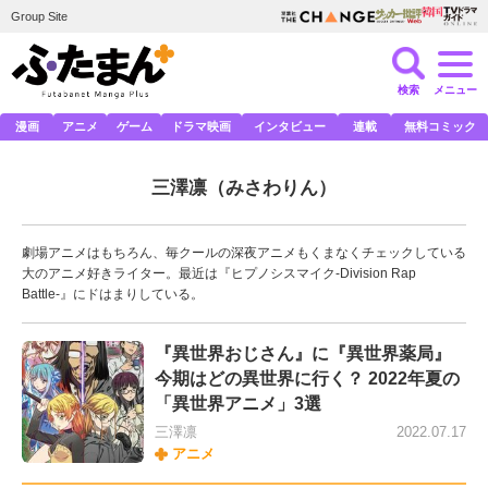
Group Site
検索
メニュー
漫画
アニメ
ゲーム
ドラマ映画
インタビュー
連載
無料コミック
三澤凛
（みさわりん）
劇場アニメはもちろん、毎クールの深夜アニメもくまなくチェックしている
大のアニメ好きライター。最近は『ヒプノシスマイク-Division Rap
Battle-』にドはまりしている。
『異世界おじさん』に『異世界薬局』
今期はどの異世界に行く？ 2022年夏の
「異世界アニメ」3選
三澤凛
2022.07.17
アニメ