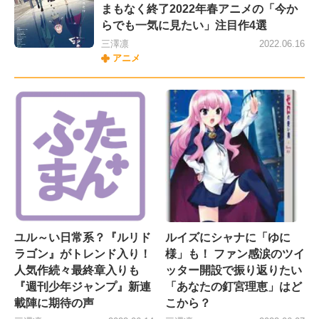
まもなく終了2022年春アニメの「今か
らでも一気に見たい」注目作4選
三澤凛
2022.06.16
アニメ
ユル～い日常系？『ルリド
ルイズにシャナに「ゆに
ラゴン』がトレンド入り！
様」も！ ファン感涙のツイ
人気作続々最終章入りも
ッター開設で振り返りたい
『週刊少年ジャンプ』新連
「あなたの釘宮理恵」はど
載陣に期待の声
こから？