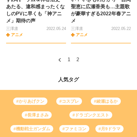
あたる、違和感まったくな
聖恵に広瀬香美も…主題歌
しのPVに早くも「神アニ
が豪華すぎる2022年春アニ
メ」期待の声
メ
三澤凛
2022.05.24
三澤凛
2022.05.22
アニメ
アニメ
1
2
人気タグ
#かりあげクン
#コスプレ
#綾瀬はるか
#長澤まさみ
#ドラゴンクエスト
#機動戦士ガンダム
#ファミコン
#月9ドラマ