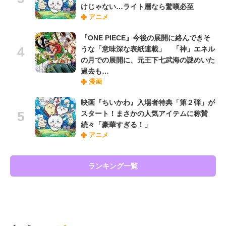
けじゃない…ライト層なら驚嘆必至
アニメ
『ONE PIECE』今後の展開に絡んできそ
うな「意味深な表紙連載」 「神」エネル
の月での展開に、元王下七武海の謎めいた
過去も…
漫画
映画『ちいかわ』入場者特典「第２弾」が
スタート！まさかの人気アイテムに称賛
続々「豪華すぎる！」
アニメ
ランキング一覧