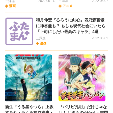
三澤凛
2022.06.14
三澤凛
2022.06.07
漫画
アニメ
和月伸宏『るろうに剣心』四乃森蒼紫
に神谷薫も？ もしも現代社会にいたら
「上司にしたい最高のキャラ」4選
三澤凛
2022.06.01
漫画
新生『うる星やつら』上坂
『パリピ孔明』だけじゃな
すみれ・ラム＆神谷浩史・
い！ いきものがかり・吉岡