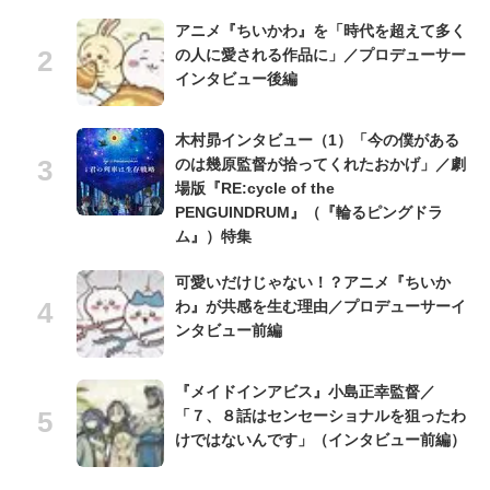
アニメ『ちいかわ』を「時代を超えて多く
の人に愛される作品に」／プロデューサー
インタビュー後編
木村昴インタビュー（1）「今の僕がある
のは幾原監督が拾ってくれたおかげ」／劇
場版『RE:cycle of the
PENGUINDRUM』（『輪るピングドラ
ム』）特集
可愛いだけじゃない！？アニメ『ちいか
わ』が共感を生む理由／プロデューサーイ
ンタビュー前編
『メイドインアビス』小島正幸監督／
「７、８話はセンセーショナルを狙ったわ
けではないんです」（インタビュー前編）