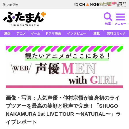
Group Site
検索
メニュー
漫画
アニメ
ゲーム
ドラマ映画
インタビュー
連載
無料コミック
画像・写真：人気声優・仲村宗悟が自身初のライ
ブツアーを最高の笑顔と歌声で完走！「SHUGO
NAKAMURA 1st LIVE TOUR 〜NATURAL〜」ラ
イブレポート