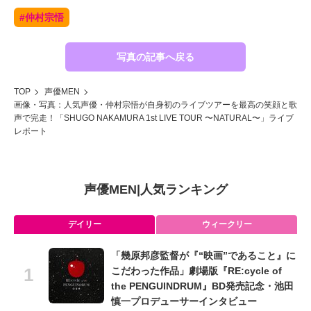
#仲村宗悟
写真の記事へ戻る
TOP
声優MEN
画像・写真：人気声優・仲村宗悟が自身初のライブツアーを最高の笑顔と歌
声で完走！「SHUGO NAKAMURA 1st LIVE TOUR 〜NATURAL〜」ライブ
レポート
声優MEN
|
人気ランキング
デイリー
ウィークリー
「幾原邦彦監督が『“映画”であること』に
こだわった作品」劇場版『RE:cycle of
the PENGUINDRUM』BD発売記念・池田
慎一プロデューサーインタビュー