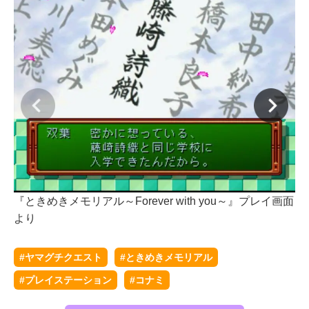
『ときめきメモリアル～Forever with you～』プレイ画面
『
より
よ
#ヤマグチクエスト
#ときめきメモリアル
#プレイステーション
#コナミ