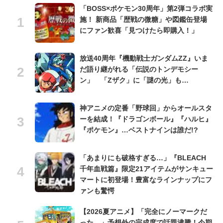
「BOSS×ポケモン30周年」第2弾コラボ実
施！ 新商品「歴戦の微糖」や図鑑缶登場
にファン歓喜「見つけたら即購入！」
放送40周年『機動戦士ガンダムZZ』いま
だ語り継がれる「伝説のトンデモシー
ン」 「Zザク」に「謎の光」も…
神アニメの定番「野球回」からオールスタ
ーを結成！『ドラゴンボール』『ハルヒ』
『ポケモン』…ベストナインは誰だ!?
「あまりにも破格すぎる…」『BLEACH
千年血戦篇』限定21アイテムがサンキュー
マートに初登場！豊富なラインナップにフ
ァンも驚愕
【2026夏アニメ】「完全にノーマークだ
った…」予想外の完成度で話題沸騰！今期