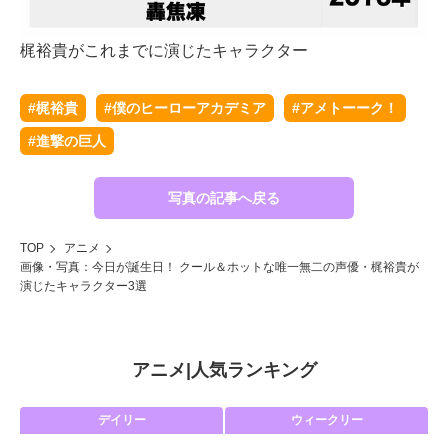
梶
梶裕貴がこれまでに演じたキャラクター
#梶裕貴
#僕のヒーローアカデミア
#アメトーーク！
#進撃の巨人
写真の記事へ戻る
TOP
アニメ
画像・写真：今日が誕生日！ クール＆ホットな唯一無二の声優・梶裕貴が
演じたキャラクター3選
アニメ
|
人気ランキング
デイリー
ウィークリー