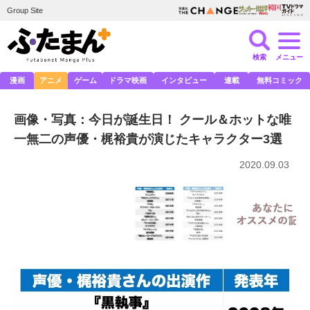
Group Site
検索
メニュー
漫画
アニメ
ゲーム
ドラマ映画
インタビュー
連載
無料コミック
画像・写真：今日が誕生日！ クール＆ホットな唯
一無二の声優・梶裕貴が演じたキャラクター3選
2020.09.03