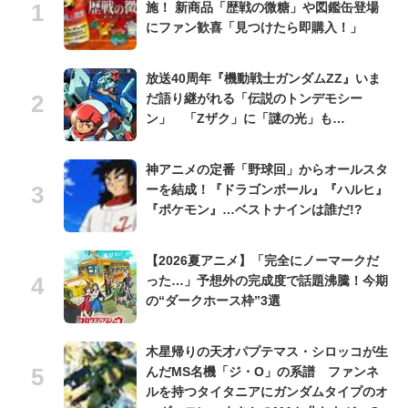
施！ 新商品「歴戦の微糖」や図鑑缶登場
にファン歓喜「見つけたら即購入！」
放送40周年『機動戦士ガンダムZZ』いま
だ語り継がれる「伝説のトンデモシー
ン」 「Zザク」に「謎の光」も…
神アニメの定番「野球回」からオールスタ
ーを結成！『ドラゴンボール』『ハルヒ』
『ポケモン』…ベストナインは誰だ!?
【2026夏アニメ】「完全にノーマークだ
った…」予想外の完成度で話題沸騰！今期
の“ダークホース枠”3選
木星帰りの天才パプテマス・シロッコが生
んだMS名機「ジ・O」の系譜 ファンネ
ルを持つタイタニアにガンダムタイプのオ