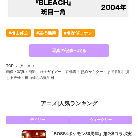
#檜山修之
#冨樫義博
#名探偵コナン
写真の記事へ戻る
TOP
アニメ
画像・写真：飛影、ガオガイガー、京極真！ 熱血からクールまで多彩に演
じる声優・檜山修之の誕生日
アニメ
|
人気ランキング
デイリー
ウィークリー
「BOSS×ポケモン30周年」第2弾コラボ実