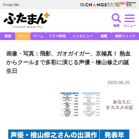
Group Site
検索
メニュー
漫画
アニメ
ゲーム
ドラマ映画
インタビュー
連載
無料コミック
画像・写真：飛影、ガオガイガー、京極真！ 熱血
からクールまで多彩に演じる声優・檜山修之の誕
生日
2020.08.25